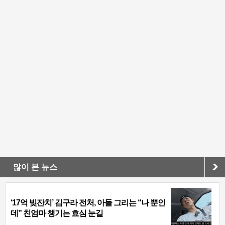
많이 본 뉴스
‘17억 빚잔치’ 김구라 전처, 아들 그리는 “나 뿐인
데” 친엄마 챙기는 효심 눈길