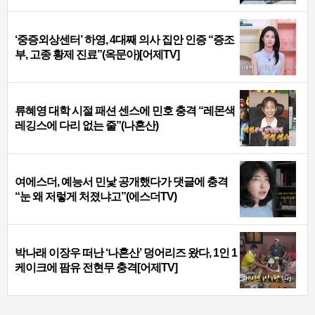
‘중증외상센터’ 하영, 4대째 의사 집안 인증 “증조
부, 고종 황제 진료”(옥문아)[어제TV]
류혜영 대학 시절 패션 센스에 민호 충격 “레몬색
레깅스에 다리 없는 줄”(나혼산)
여에스더, 예능서 민낯 공개했다가 댓글에 충격
“눈 왜 저렇게 처졌냐고”(에스더TV)
박나래 이장우 떠난 ‘나혼산’ 덩어리즈 왔다, 1인 1
케이크에 팜유 전현무 충격[어제TV]