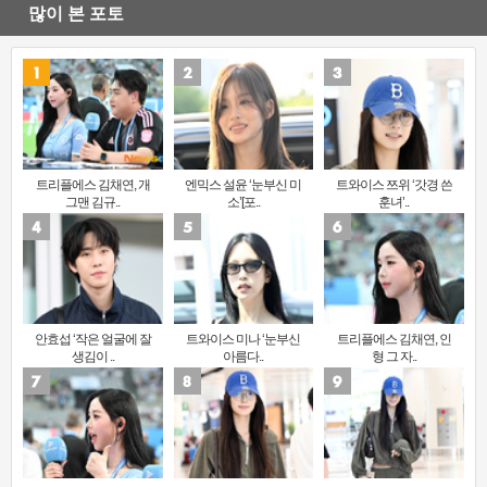
많이 본 포토
트리플에스 김채연, 개
엔믹스 설윤 ‘눈부신 미
트와이스 쯔위 ‘갓경 쓴
그맨 김규..
소’[포..
훈녀’..
안효섭 ‘작은 얼굴에 잘
트와이스 미나 ‘눈부신
트리플에스 김채연, 인
생김이 ..
아름다..
형 그 자..