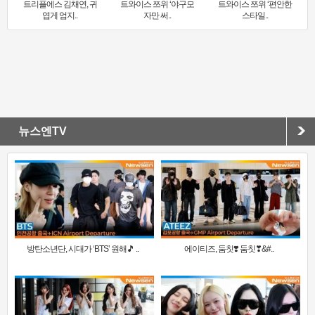
트리플에스 김채연, 귀
트와이스 쯔위 ‘야구모
트와이스 쯔위 ‘편안한
엽게 엄지..
자만 써..
스타일..
뉴스엔TV
방탄소년단, 시대가 ‘BTS’ 원해🎵 ..
에이티즈, 둠칫❣️ 둠칫❣&#..