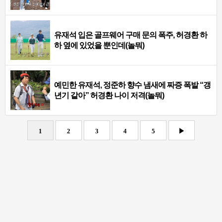
유재석 입은 골프웨어 구매 문의 폭주, 허경환 하
하 옆에 있었을 뿐인데(놀뭐)
예민한 유재석, 정준하 향수 냄새에 짜증 폭발 “갱
년기 같아” 허경환 나이 저격(놀뭐)
1
2
3
4
5
▶