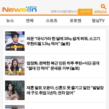
전체기사
|
많이본뉴스
|
사진구매
뉴스
연예
스포츠
포토엔
영상TV
려운 “대식가라 한 달에 10㎏ 쉽게 찌워, 소고기
무한리필 1.3㎏ 먹어” (놀토)
엄정화, 완벽한 복근 만든 하루 루틴+식단 공개
“절대 안 먹어” 문세윤 거부 (놀토)
재혼 발표 오윤아, 신혼도 못 즐기고 일만 “발달장
애 子도 취업 1년차, 연차 없어”