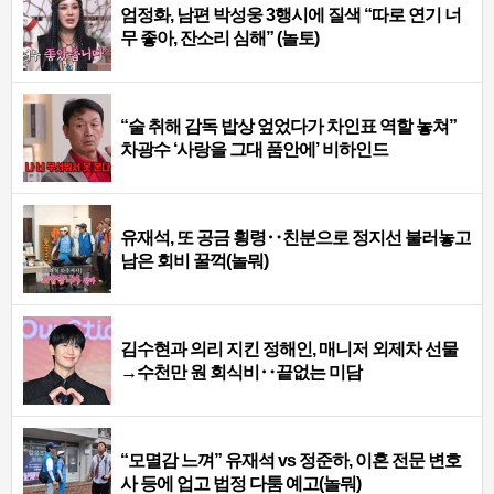
엄정화, 남편 박성웅 3행시에 질색 “따로 연기 너
무 좋아, 잔소리 심해” (놀토)
“술 취해 감독 밥상 엎었다가 차인표 역할 놓쳐”
차광수 ‘사랑을 그대 품안에’ 비하인드
유재석, 또 공금 횡령‥친분으로 정지선 불러놓고
남은 회비 꿀꺽(놀뭐)
김수현과 의리 지킨 정해인, 매니저 외제차 선물
→수천만 원 회식비‥끝없는 미담
“모멸감 느껴” 유재석 vs 정준하, 이혼 전문 변호
사 등에 업고 법정 다툼 예고(놀뭐)