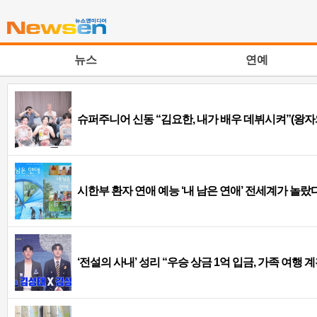
뉴스
연예
슈퍼주니어 신동 “김요한, 내가 배우 데뷔시켜”(왕자
시한부 환자 연애 예능 ‘내 남은 연애’ 전세계가 놀랐다
‘전설의 사내’ 성리 “우승 상금 1억 입금, 가족 여행 