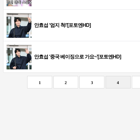
안효섭 ‘엄지 척!’[포토엔HD]
안효섭 ‘중국 베이징으로 가요~’[포토엔HD]
1
2
3
4