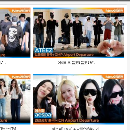
 ..
에이티즈, 둠칫❣️ 둠칫❣&#..
)[뉴스엔TV]
에스파(aespa), 죄송해요🥺🎤마이..