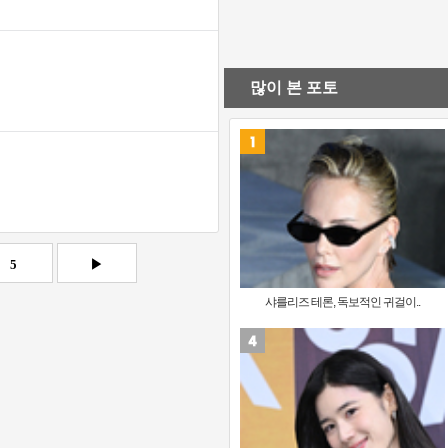
많이 본 포토
5
▶
샤를리즈 테론, 독보적인 귀걸이..