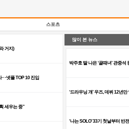
스포츠
많이 본 뉴스
와 거지)
박주호 딸 나은 ‘골때녀’ 관중석
‥넷플 TOP 10 진입
‘드라우닝 걔’ 우즈, 데뷔 12
계획 세우는 중”
‘나는 SOLO’ 33기 첫날부터 