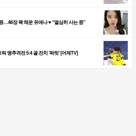
46장 꽉 채운 유애나 ♥ “열심히 사는 중”
 맹추격전 5:4 골 잔치 ‘짜릿’ [어제TV]