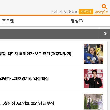
전체기사
|
많이본뉴스
|
사진구매
포토엔
영상TV
 등장, 김민재 복제인간 보고 혼란 [결정적장면]
년만 일냈다…체조경기장 입성 확정
반전…첫인상 0표 영호, 호감남 급부상