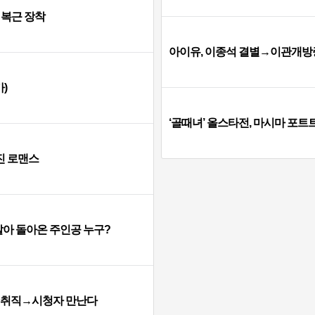
 복근 장착
아이유, 이종석 결별→이관개방증…
)
‘골때녀’ 올스타전, 마시마 포트트릭
진 로맨스
…살아 돌아온 주인공 누구?
생 취직→시청자 만난다