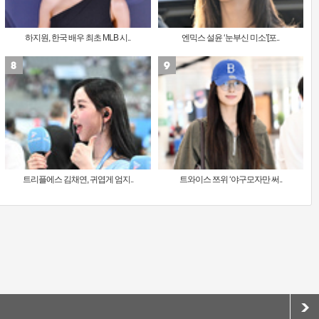
하지원, 한국 배우 최초 MLB 시..
엔믹스 설윤 ‘눈부신 미소’[포..
트리플에스 김채연, 귀엽게 엄지..
트와이스 쯔위 ‘야구모자만 써..