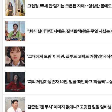
고현정, 55세 안 믿기는 크롭톱 자태‥앙상한 몸에도
“회식 싫어” MZ 지예은, 질색팔색(왕은 무얼 자셨는가
‘그대에게 드림’ 이지민, 질투도 고백도 거침없다! 직
‘피의 게임X’ 생존자 10인, 얼굴 확인하고 ‘화들짝’
김준현 ‘팬 무시’ 이미지 없애나? 고깃집 일일 알바