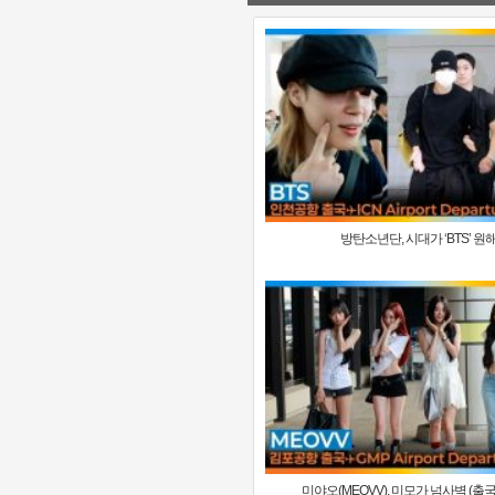
방탄소년단, 시대가 ‘BTS’ 원해🎵
미야오(MEOVV), 미모가 넘사벽 (출국