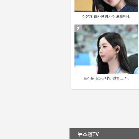
정은채, 화사한 명사수 [포토엔H..
트리플에스 김채연, 인형 그 자..
뉴스엔TV