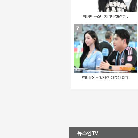
베이비몬스터 치키타 ‘화려한 ..
트리플에스 김채연, 개그맨 김규..
뉴스엔TV