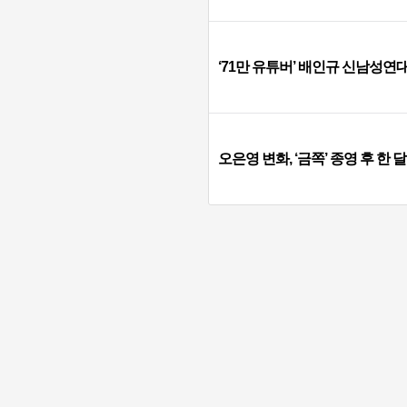
‘71만 유튜버’ 배인규 신남성연대
오은영 변화, ‘금쪽’ 종영 후 한 달