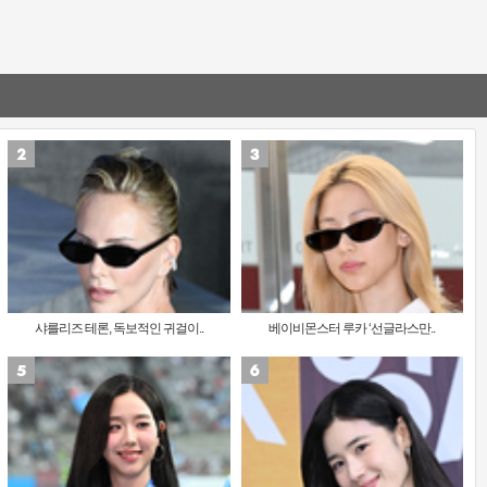
샤를리즈 테론, 독보적인 귀걸이..
베이비몬스터 루카 ‘선글라스만..