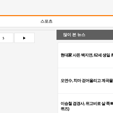
스포츠
많이 본 뉴스
5
▶
현대家 사돈 백지연, 62세 생일
오연수, 치마 걷어올리고 계곡물
이승철 겹경사, 위고비로 살 쪽
퀴즈)