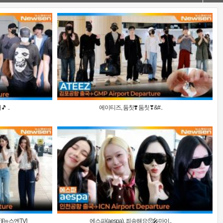
 ..
에이티즈, 둠칫❣️ 둠칫❣&#..
)[뉴스엔TV]
에스파(aespa), 죄송해요🥺🎤마이..