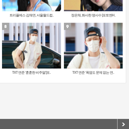
트리플에스 김채연, 서울월드컵..
정은채, 화사한 명사수 [포토엔H..
TXT 연준 ‘훈훈한 비주얼’[포..
TXT 연준 ‘폭염도 문제 없는 연..