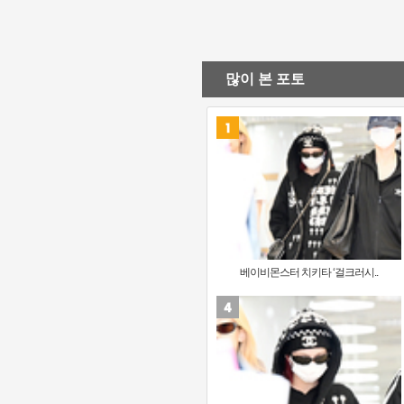
많이 본 포토
베이비몬스터 치키타 ‘걸크러시..