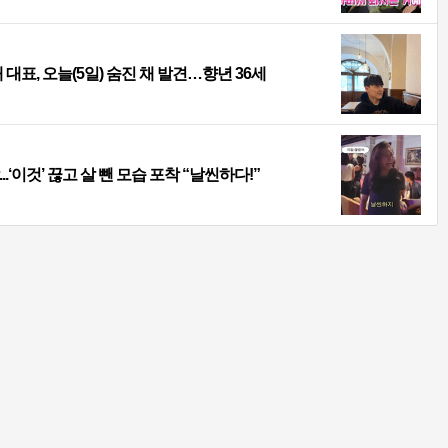
 대표, 오늘(5일) 숨진 채 발견…향년 36세
...‘이것’ 끊고 살 뺀 모습 포착 “날씬하다!”