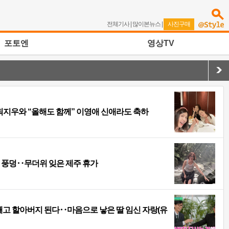
전체기사
|
많이본뉴스
|
사진구매
포토엔
영상TV
 최지우와 “올해도 함께” 이영애 신애라도 축하
 풍덩‥무더위 잊은 제주 휴가
 빼고 할아버지 된다‥마음으로 낳은 딸 임신 자랑(유