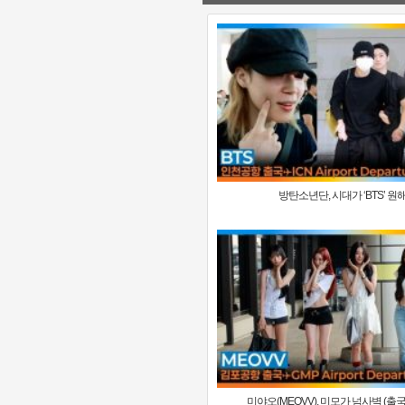
방탄소년단, 시대가 ‘BTS’ 원해🎵
미야오(MEOVV), 미모가 넘사벽 (출국