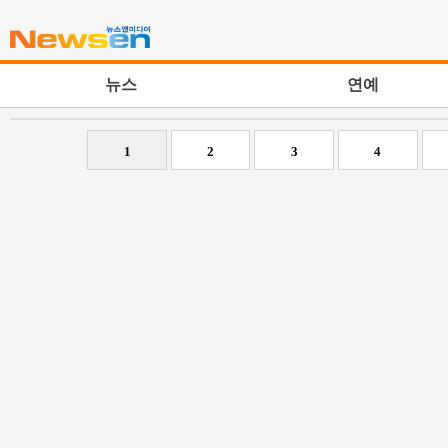
뉴스
연예
1
2
3
4