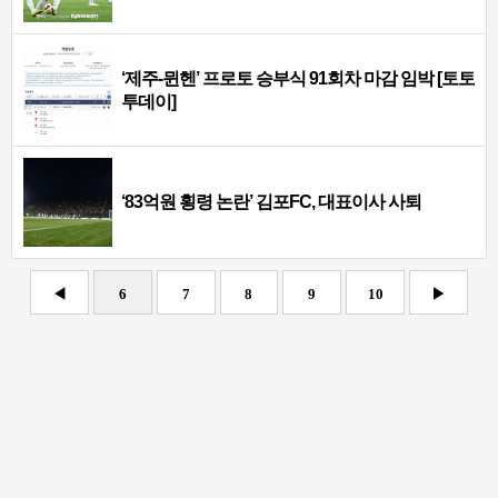
‘제주-뮌헨’ 프로토 승부식 91회차 마감 임박 [토토
투데이]
‘83억원 횡령 논란’ 김포FC, 대표이사 사퇴
◀
6
7
8
9
10
▶