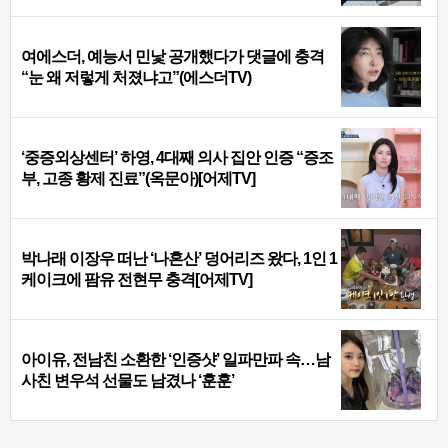
여에스더, 예능서 민낯 공개했다가 댓글에 충격
“눈 왜 저렇게 처졌냐고”(에스더TV)
‘중증외상센터’ 하영, 4대째 의사 집안 인증 “증조
부, 고종 황제 진료”(옥문아)[어제TV]
박나래 이장우 떠난 ‘나혼산’ 덩어리즈 왔다, 1인 1
케이크에 팜유 전현무 충격[어제TV]
아이유, 전남친 소환한 ‘인증샷’ 일파만파 속…남
사친 변우석 선물도 남겼나 ‘훈훈’