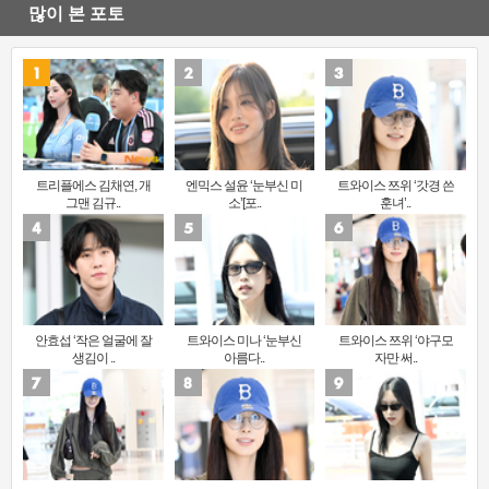
많이 본 포토
트리플에스 김채연, 개
엔믹스 설윤 ‘눈부신 미
트와이스 쯔위 ‘갓경 쓴
그맨 김규..
소’[포..
훈녀’..
안효섭 ‘작은 얼굴에 잘
트와이스 미나 ‘눈부신
트와이스 쯔위 ‘야구모
생김이 ..
아름다..
자만 써..