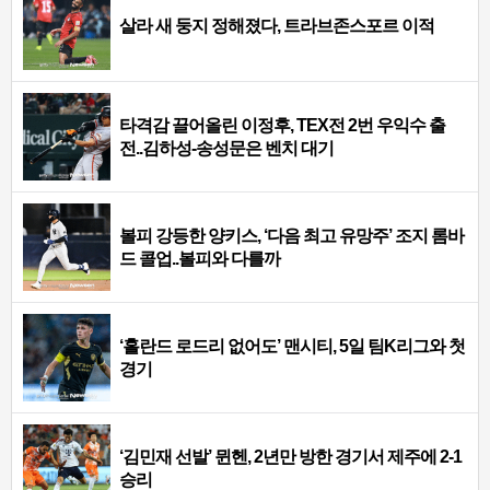
살라 새 둥지 정해졌다, 트라브존스포르 이적
타격감 끌어올린 이정후, TEX전 2번 우익수 출
전..김하성-송성문은 벤치 대기
볼피 강등한 양키스, ‘다음 최고 유망주’ 조지 롬바
드 콜업..볼피와 다를까
‘홀란드 로드리 없어도’ 맨시티, 5일 팀K리그와 첫
경기
‘김민재 선발’ 뮌헨, 2년만 방한 경기서 제주에 2-1
승리