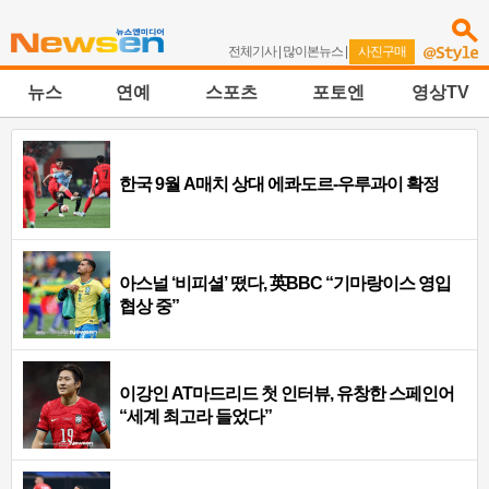
전체기사
|
많이본뉴스
|
사진구매
뉴스
연예
스포츠
포토엔
영상TV
한국 9월 A매치 상대 에콰도르-우루과이 확정
아스널 ‘비피셜’ 떴다, 英BBC “기마랑이스 영입
협상 중”
이강인 AT마드리드 첫 인터뷰, 유창한 스페인어
“세계 최고라 들었다”