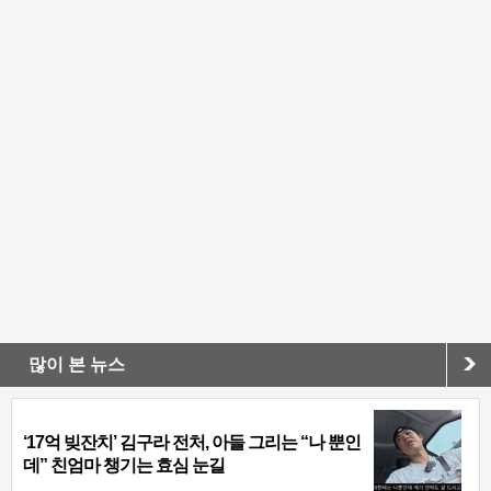
많이 본 뉴스
‘17억 빚잔치’ 김구라 전처, 아들 그리는 “나 뿐인
데” 친엄마 챙기는 효심 눈길