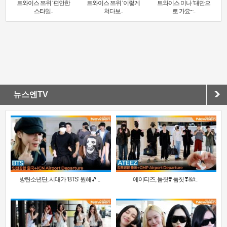
트와이스 쯔위 ‘편안한
트와이스 쯔위 ‘이렇게
트와이스 미나 ‘대만으
스타일..
쳐다보..
로 가요~..
뉴스엔TV
방탄소년단, 시대가 ‘BTS’ 원해🎵 ..
에이티즈, 둠칫❣️ 둠칫❣&#..