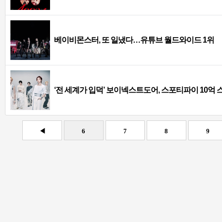
베이비몬스터, 또 일냈다…유튜브 월드와이드 1위
‘전 세계가 입덕’ 보이넥스트도어, 스포티파이 10억
◀
6
7
8
9