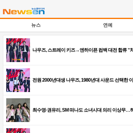
뉴스
연예
나우즈, 스트레이 키즈→엔하이픈 컴백 대전 합류 
전원 2000년대생 나우즈, 1980년대 사운드 선택한 
최수영·권유리, SM 떠나도 소녀시대 의리 이상무…