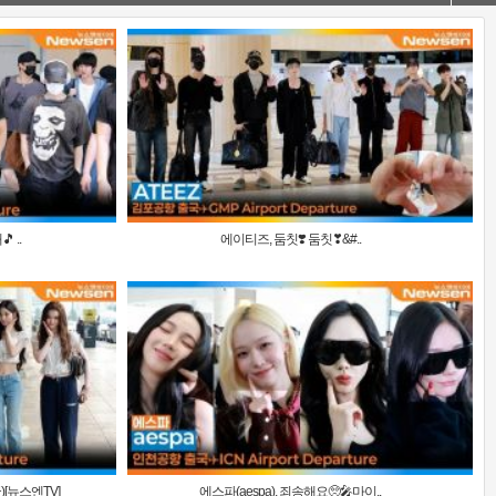
 ..
에이티즈, 둠칫❣️ 둠칫❣&#..
)[뉴스엔TV]
에스파(aespa), 죄송해요🥺🎤마이..