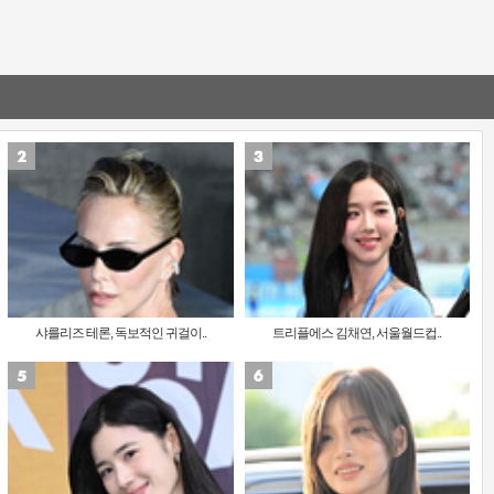
샤를리즈 테론, 독보적인 귀걸이..
트리플에스 김채연, 서울월드컵..