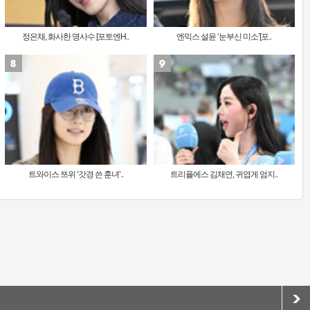
정은채, 화사한 명사수 [포토엔H..
엔믹스 설윤 ‘눈부신 미소’[포..
트와이스 쯔위 ‘갓경 쓴 훈녀’..
트리플에스 김채연, 귀엽게 엄지..