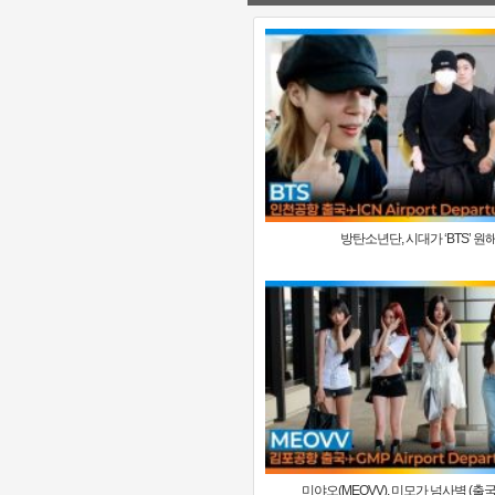
방탄소년단, 시대가 ‘BTS’ 원해🎵
미야오(MEOVV), 미모가 넘사벽 (출국