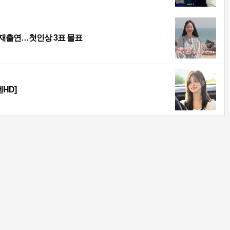
후 재출연…첫인상 3표 몰표
HD]