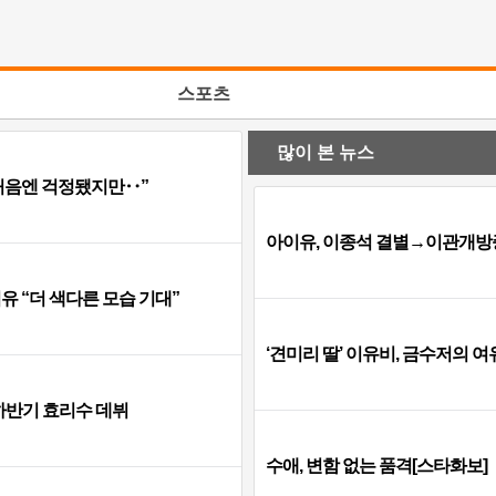
스포츠
많이 본 뉴스
“처음엔 걱정됐지만‥”
아이유, 이종석 결별→이관개방증…
이유 “더 색다른 모습 기대”
‘견미리 딸’ 이유비, 금수저의 
하반기 효리수 데뷔
수애, 변함 없는 품격[스타화보]