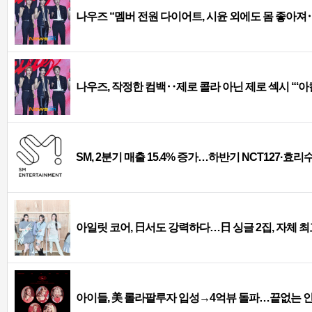
나우즈 “멤버 전원 다이어트, 시윤 외에도 몸 좋아져‥
나우즈, 작정한 컴백‥제로 콜라 아닌 제로 섹시 “‘아
SM, 2분기 매출 15.4% 증가…하반기 NCT127·효리수
아일릿 코어, 日서도 강력하다…日 싱글 2집, 자체 최
아이들, 美 롤라팔루자 입성→4억뷰 돌파…끝없는 