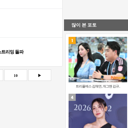
많이 본 포토
 스트리밍 돌파
10
▶
트리플에스 김채연, 개그맨 김규..