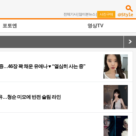
전체기사
|
많이본뉴스
|
사진구매
포토엔
영상TV
46장 꽉 채운 유애나 ♥ “열심히 사는 중”
여유…청순 미모에 반전 슬림 라인