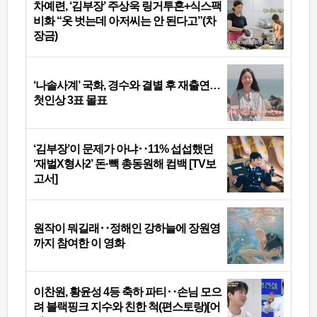
차예련, ‘김부장’ 주상욱 링거투혼+식스팩
비화 “옷 벗는데 아저씨는 안 된다고”(차
장금)
‘나솔사계’ 국화, 경수와 결별 후 재출연…
첫인상 3표 몰표
‘김부장’이 문제가 아냐‥11% 섭섭했던
‘재벌X형사2’ 돈·빽 총동원해 컴백 [TV보
고서]
원작이 뭐길래‥정해인 강하늘에 장원영
까지 참여한 이 영화
이찬원, 황윤성 4등 축하 파티‥손님 모으
려 블랙핑크 지수와 친한 척(편스토랑)[어