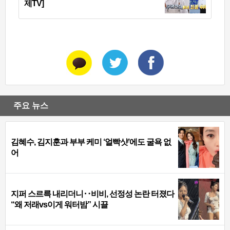
제TV]
주요 뉴스
김혜수, 김지훈과 부부 케미 ‘얼빡샷’에도 굴욕 없
어
지퍼 스르륵 내리더니‥비비, 선정성 논란 터졌다
“왜 저래vs이게 워터밤” 시끌