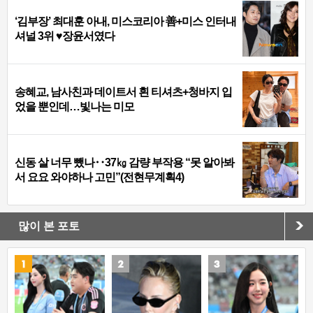
‘김부장’ 최대훈 아내, 미스코리아 善+미스 인터내
셔널 3위 ♥장윤서였다
송혜교, 남사친과 데이트서 흰 티셔츠+청바지 입
었을 뿐인데…빛나는 미모
신동 살 너무 뺐나‥37㎏ 감량 부작용 “못 알아봐
서 요요 와야하나 고민”(전현무계획4)
많이 본 포토