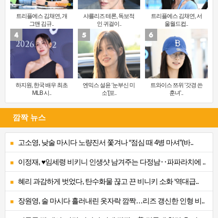
트리플에스 김채연, 개
샤를리즈 테론, 독보적
트리플에스 김채연, 서
그맨 김규..
인 귀걸이..
울월드컵..
하지원, 한국 배우 최초
엔믹스 설윤 ‘눈부신 미
트와이스 쯔위 ‘갓경 쓴
MLB 시..
소’[포..
훈녀’..
깜짝 뉴스
고소영, 낮술 마시다 노량진서 쫓겨나 “점심 때 4병 마셔”(바..
이정재, ♥임세령 비키니 인생샷 남겨주는 다정남‥파파라치에 ..
혜리 과감하게 벗었다, 탄수화물 끊고 끈 비니키 소화 ‘역대급..
장원영, 술 마시다 흘러내린 옷자락 깜짝…리즈 갱신한 인형 비..