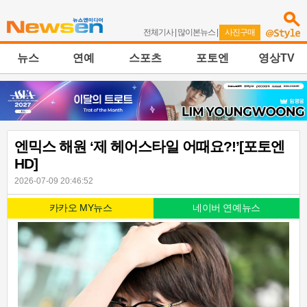
전체기사
|
많이본뉴스
|
사진구매
뉴스
연예
스포츠
포토엔
영상TV
엔믹스 해원 ‘제 헤어스타일 어때요?!’[포토엔
HD]
2026-07-09 20:46:52
카카오 MY뉴스
네이버 연예뉴스