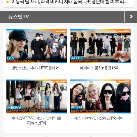
이동국 딸 재시, 파격 비키니 자태 깜짝…美 명문대 합격 후 리..
뉴스엔TV
방탄소년단, 시대가 ‘BTS’ 원해🎵 ..
에이티즈, 둠칫❣️ 둠칫❣&#..
미야오(MEOVV), 미모가 넘사벽 (출
에스파(aespa), 죄송해요🥺🎤마이..
국)[뉴스엔TV]