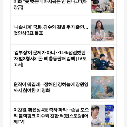
비화 “옷 벗는데 아저씨는 안 된다고”(차
장금)
‘나솔사계’ 국화, 경수와 결별 후 재출연…
첫인상 3표 몰표
‘김부장’이 문제가 아냐‥11% 섭섭했던
‘재벌X형사2’ 돈·빽 총동원해 컴백 [TV보
고서]
원작이 뭐길래‥정해인 강하늘에 장원영
까지 참여한 이 영화
이찬원, 황윤성 4등 축하 파티‥손님 모으
려 블랙핑크 지수와 친한 척(편스토랑)[어
제TV]