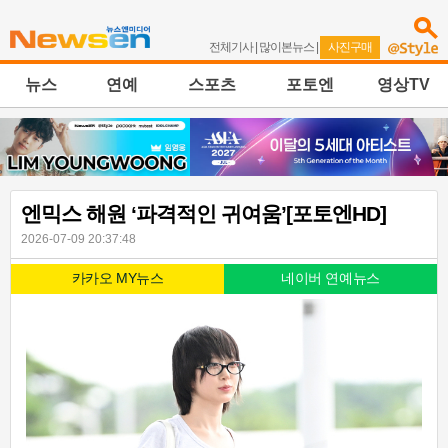
전체기사
|
많이본뉴스
|
사진구매
뉴스
연예
스포츠
포토엔
영상TV
엔믹스 해원 ‘파격적인 귀여움’[포토엔HD]
2026-07-09 20:37:48
카카오 MY뉴스
네이버 연예뉴스