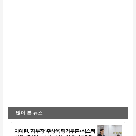
많이 본 뉴스
차예련, ‘김부장’ 주상욱 링거투혼+식스팩