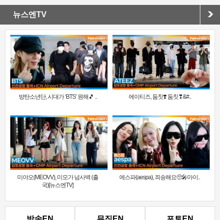
뉴스엔TV
방탄소년단, 시대가 ‘BTS’ 원해🎵 ..
에이티즈, 둠칫❣️ 둠칫❣&#..
미야오(MEOVV), 미모가 넘사벽 (출
에스파(aespa), 죄송해요🥺🎤마이..
국)[뉴스엔TV]
방송EN
뮤직EN
포토EN