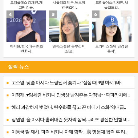
트리플에스 김채연, 개
샤를리즈 테론, 독보적
트리플에스 김채연, 서
그맨 김규..
인 귀걸이..
울월드컵..
하지원, 한국 배우 최초
엔믹스 설윤 ‘눈부신 미
트와이스 쯔위 ‘갓경 쓴
MLB 시..
소’[포..
훈녀’..
깜짝 뉴스
고소영, 낮술 마시다 노량진서 쫓겨나 “점심 때 4병 마셔”(바..
이정재, ♥임세령 비키니 인생샷 남겨주는 다정남‥파파라치에 ..
혜리 과감하게 벗었다, 탄수화물 끊고 끈 비니키 소화 ‘역대급..
장원영, 술 마시다 흘러내린 옷자락 깜짝…리즈 갱신한 인형 비..
이동국 딸 재시, 파격 비키니 자태 깜짝…美 명문대 합격 후 리..