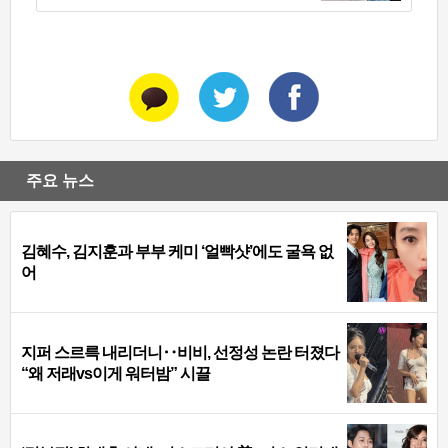
주요 뉴스
김혜수, 김지훈과 부부 케미 ‘얼빡샷’에도 굴욕 없
어
지퍼 스르륵 내리더니‥비비, 선정성 논란 터졌다
“왜 저래vs이게 워터밤” 시끌