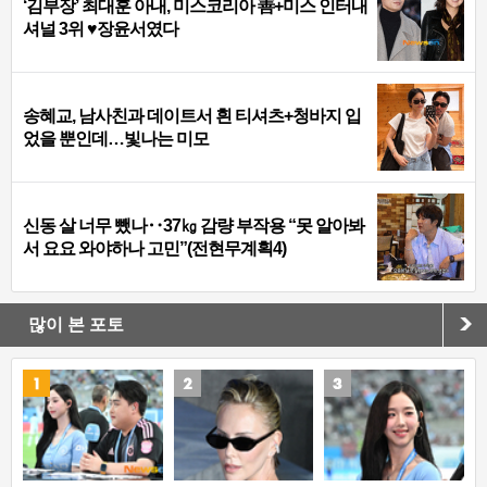
‘김부장’ 최대훈 아내, 미스코리아 善+미스 인터내
셔널 3위 ♥장윤서였다
송혜교, 남사친과 데이트서 흰 티셔츠+청바지 입
었을 뿐인데…빛나는 미모
신동 살 너무 뺐나‥37㎏ 감량 부작용 “못 알아봐
서 요요 와야하나 고민”(전현무계획4)
많이 본 포토