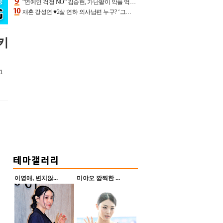
“연예인 걱정 NO” 김승현, 가난팔이 악플 억울할만‥아내+딸과 日 여행
재혼 강성연 ♥2살 연하 의사남편 누구? ‘그알’ 자문의에 훈남 비주얼 초엘리트 스펙 [종합]
키
1
이영애, 변치않...
미야오 깜찍한 ...