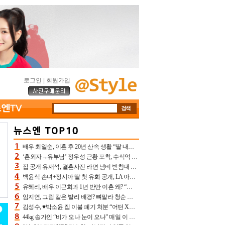
로그인
|
회원가입
배우 최일순, 이혼 후 20년 산속 생활 “딸 내가 버렸다고 원망‥맘 아파”(특종)[어제TV]
‘혼외자→유부남’ 정우성 근황 포착, 수식억 해킹 피해 후배 만났다 “존경하는”
집 공개 유재석, 결혼사진 라면 냄비 받침대 되고 분노‥가족사진도 피해(놀뭐)[어제TV]
백윤식 손녀+정시아 딸 첫 유화 공개, LA 아트쇼→서울국제조각페스타 작가다운 수준급 실력
유혜리, 배우 이근희과 1년 반만 이혼 왜? “식칼 꽂고 의자 던져” 충격 폭로(특종)[어제TV]
임지연, 그림 같은 발리 배경? 뼈말라 청순 비키니 핏에 상대 안 되네
김성수, ♥박소윤 집 이불 폐기 처분 “어떤 X이랑 썼을지 몰라” 질투(신랑수업2)[어제TV]
44kg 송가인 “비가 오나 눈이 오나” 매일 이 운동, 허벅지 근육량 상승+체지방 감소