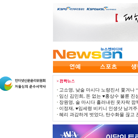
고소영, 낮술 마시다 노량진서 쫓겨나 “점
임신 김민희, 돈 없는 ♥홍상수 불륜 진심
장원영, 술 마시다 흘러내린 옷자락 
이정재, ♥임세령 비키니 인생샷 남겨주
혜리 과감하게 벗었다, 탄수화물 끊고 끈