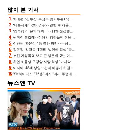
차예련, ‘김부장’ 주상욱 링거투혼+식스팩 비화 “옷 벗는데 아저씨는 안 된다고”(차장금)
‘나솔사계’ 국화, 경수와 결별 후 재출연…첫인상 3표 몰표
‘김부장’이 문제가 아냐‥11% 섭섭했던 ‘재벌X형사2’ 돈·빽 총동원해 컴백 [TV보고서]
원작이 뭐길래‥정해인 강하늘에 장원영까지 참여한 이 영화
이찬원, 황윤성 4등 축하 파티‥손님 모으려 블랙핑크 지수와 친한 척(편스토랑)[어제TV]
장윤정, 김경욱 ‘T팬티’ 발언에 정색 “묻지 않았는데, 그것도 성희롱”(장공장)
부친 가정폭력 보고 큰 방은희, 2번 이혼 후 잠수→母 고독사에 자책(특종세상)[어제TV]
차인표 동생 구강암 사망 회상 “마지막 순간 동생 손 잡아준 신애라, 두고두고 고마워” (신애라이프)
이지아, 48세 생일‥관리 어떻게 하길래 놀라운 동안 미모
‘SK하이닉스 275층’ 미자 “머리 뚜껑에서 사, 주식만 안 해도 돈 버는 것”