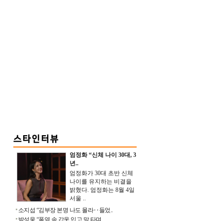
엄정화 “신체 나이 30대, 3
년..
엄정화가 30대 초반 신체
나이를 유지하는 비결을
밝혔다. 엄정화는 8월 4일
서울 ..
소지섭 “김부장 본명 나도 몰라‥들었..
박성웅 “폭염 속 갑옷 입고 말 타며 ..