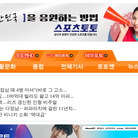
심 때 4병 마셔”(바로 그 고소...
…100억대 빌라도 팔고 14억 아파...
깜짝…리즈 갱신한 인형 비주얼
는 다정남‥파파라치에 걸린 11년차...
 비니키 소화 ‘역대급’