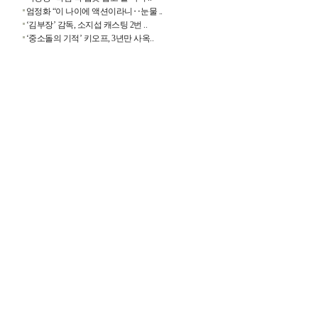
엄정화 “이 나이에 액션이라니‥눈물 ..
‘김부장’ 감독, 소지섭 캐스팅 2번 ..
‘중소돌의 기적’ 키오프, 3년만 사옥..