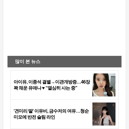
많이 본 뉴스
아이유, 이종석 결별→이관개방증…46장
꽉 채운 유애나 ♥ “열심히 사는 중”
‘견미리 딸’ 이유비, 금수저의 여유…청순
미모에 반전 슬림 라인