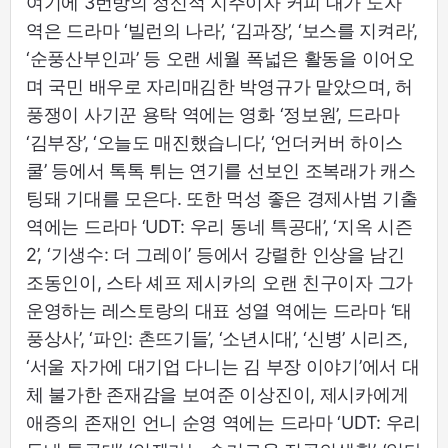
여기에 3번방의 정신적 지주이자 커피 대가 노자
역은 드라마 ‘빌런의 나라’, ‘김과장’, ‘보스를 지켜라’,
‘순풍산부인과’ 등 오랜 세월 폭넓은 활동을 이어오
며 국민 배우로 자리매김한 박영규가 맡았으며, 허
풍쟁이 사기꾼 용탁 역에는 영화 ‘정보원’, 드라마
‘김부장’, ‘오늘도 매진했습니다’, ‘언더커버 하이스
쿨’ 등에서 톡톡 튀는 연기를 선보인 조복래가 캐스
팅돼 기대를 모은다. 또한 먹성 좋은 경제사범 기출
역에는 드라마 ‘UDT: 우리 동네 특공대’, ‘지옥 시즌
2’, ‘기생수: 더 그레이’ 등에서 강렬한 인상을 남긴
조동인이, 스타 셰프 제시카의 오랜 친구이자 그가
운영하는 레스토랑의 대표 성열 역에는 드라마 ‘태
풍상사’, ‘파인: 촌뜨기들’, ‘소년시대’, ‘신병’ 시리즈,
‘서울 자가에 대기업 다니는 김 부장 이야기’에서 대
체 불가한 존재감을 보여준 이상진이, 제시카에게
애증의 존재인 언니 순영 역에는 드라마 ‘UDT: 우리