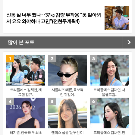
신동 살 너무 뺐나‥37㎏ 감량 부작용 “못 알아봐
서 요요 와야하나 고민”(전현무계획4)
많이 본 포토
트리플에스 김채연, 개
샤를리즈 테론, 독보적
트리플에스 김채연, 서
그맨 김규..
인 귀걸이..
울월드컵..
하지원, 한국 배우 최초
엔믹스 설윤 ‘눈부신 미
트리플에스 김채연, 인