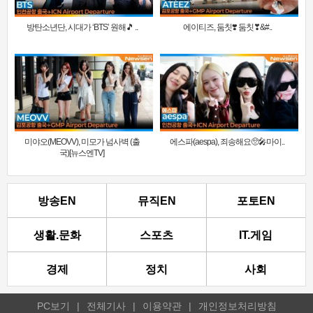
방탄소년단, 시대가 ‘BTS’ 원해🎵 ..
에이티즈, 둠칫❣️ 둠칫❣&#..
미야오(MEOVV), 미모가 넘사벽 (출
에스파(aespa), 죄송해요🥺🎤마이..
국)[뉴스엔TV]
방송EN
뮤직EN
포토EN
생활.문화
스포츠
IT.게임
경제
정치
사회
PC보기
|
전체기사
|
이용약관
|
개인정보처리방침