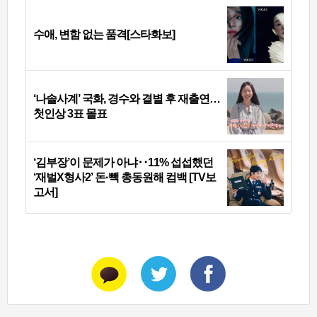
수애, 변함 없는 품격[스타화보]
‘나솔사계’ 국화, 경수와 결별 후 재출연…
첫인상 3표 몰표
‘김부장’이 문제가 아냐‥11% 섭섭했던
‘재벌X형사2’ 돈·빽 총동원해 컴백 [TV보
고서]