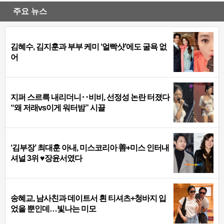
주요 뉴스
김혜수, 김지훈과 부부 케미 ‘얼빡샷’에도 굴욕 없
어
지퍼 스르륵 내리더니‥비비, 선정성 논란 터졌다
“왜 저래vs이게 워터밤” 시끌
‘김부장’ 최대훈 아내, 미스코리아 善+미스 인터내
셔널 3위 ♥장윤서였다
송혜교, 남사친과 데이트서 흰 티셔츠+청바지 입
었을 뿐인데…빛나는 미모