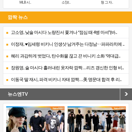
MLB 시..
소’[포..
형 그 자..
깜짝 뉴스
고소영, 낮술 마시다 노량진서 쫓겨나 “점심 때 4병 마셔”(바..
이정재, ♥임세령 비키니 인생샷 남겨주는 다정남‥파파라치에 ..
혜리 과감하게 벗었다, 탄수화물 끊고 끈 비니키 소화 ‘역대급..
장원영, 술 마시다 흘러내린 옷자락 깜짝…리즈 갱신한 인형 비..
이동국 딸 재시, 파격 비키니 자태 깜짝…美 명문대 합격 후 리..
뉴스엔TV