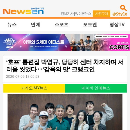
전체기사
|
많이본뉴스
|
사진구매
뉴스
연예
스포츠
포토엔
영상TV
‘호프’ 통편집 박영규, 당당히 센터 차지하며 서
러움 씻었다‥‘감옥의 맛’ 크랭크인
2026-07-09 17:05:53
카카오 MY뉴스
네이버 연예뉴스