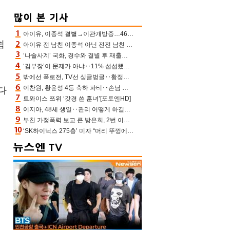
아이유, 이종석 결별→이관개방증…46장 꽉 채운 유애나 ♥ “열심히 사는 중”
쉽
아이유 전 남친 이종석 아닌 전전 남친 장기하 소환 ‘별일 없이 산다’ 선곡…46장에 꾹 눌러 담은 근황
‘나솔사계’ 국화, 경수와 결별 후 재출연…첫인상 3표 몰표
‘김부장’이 문제가 아냐‥11% 섭섭했던 ‘재벌X형사2’ 돈·빽 총동원해 컴백 [TV보고서]
밖에선 폭로전, TV선 싱글벙글‥황정민 ‘틈만 나면’ 출연, 피로감은 시청자 몫
이찬원, 황윤성 4등 축하 파티‥손님 모으려 블랙핑크 지수와 친한 척(편스토랑)[어제TV]
다
트와이스 쯔위 ‘갓경 쓴 훈녀’[포토엔HD]
이지아, 48세 생일‥관리 어떻게 하길래 놀라운 동안 미모
부친 가정폭력 보고 큰 방은희, 2번 이혼 후 잠수→母 고독사에 자책(특종세상)[어제TV]
‘SK하이닉스 275층’ 미자 “머리 뚜껑에서 사, 주식만 안 해도 돈 버는 것”