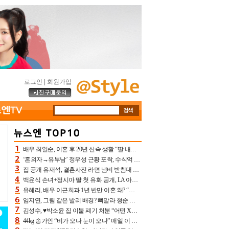
로그인
|
회원가입
배우 최일순, 이혼 후 20년 산속 생활 “딸 내가 버렸다고 원망‥맘 아파”(특종)[어제TV]
‘혼외자→유부남’ 정우성 근황 포착, 수식억 해킹 피해 후배 만났다 “존경하는”
집 공개 유재석, 결혼사진 라면 냄비 받침대 되고 분노‥가족사진도 피해(놀뭐)[어제TV]
백윤식 손녀+정시아 딸 첫 유화 공개, LA 아트쇼→서울국제조각페스타 작가다운 수준급 실력
유혜리, 배우 이근희과 1년 반만 이혼 왜? “식칼 꽂고 의자 던져” 충격 폭로(특종)[어제TV]
임지연, 그림 같은 발리 배경? 뼈말라 청순 비키니 핏에 상대 안 되네
김성수, ♥박소윤 집 이불 폐기 처분 “어떤 X이랑 썼을지 몰라” 질투(신랑수업2)[어제TV]
44kg 송가인 “비가 오나 눈이 오나” 매일 이 운동, 허벅지 근육량 상승+체지방 감소