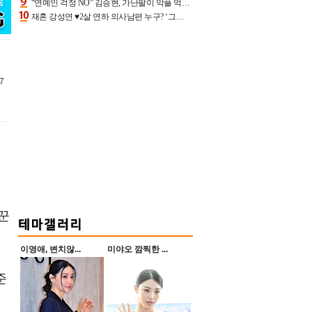
“연예인 걱정 NO” 김승현, 가난팔이 악플 억울할만‥아내+딸과 日 여행
재혼 강성연 ♥2살 연하 의사남편 누구? ‘그알’ 자문의에 훈남 비주얼 초엘리트 스펙 [종합]
7
리꾼
이영애, 변치않...
미야오 깜찍한 ...
준