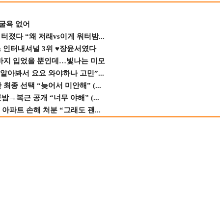
 굴욕 없어
졌다 “왜 저래vs이게 워터밤...
스 인터내셔널 3위 ♥장윤서였다
바지 입었을 뿐인데…빛나는 미모
 알아봐서 요요 와야하나 고민”...
종 선택 “늦어서 미안해” (...
→복근 공개 “너무 야해” (...
 아파트 손해 처분 “그래도 괜...