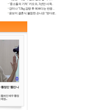
‘중소돌의 기적’ 키오프, 3년만 사옥..
강미나 “13kg 감량 후 예쁘다는 반응 ..
윤보미 결혼식 불참한 손나은 “판다로..
‥황정민 ‘틈만 나
 휩싸인 배우 황정
예정...