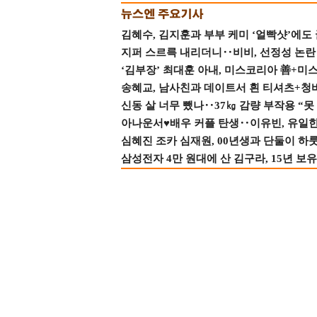
김혜수, 김지훈과 부부 케미 ‘얼빡샷’에도
지퍼 스르륵 내리더니‥비비, 선정성 논란 터
‘김부장’ 최대훈 아내, 미스코리아 善+미
송혜교, 남사친과 데이트서 흰 티셔츠+청
신동 살 너무 뺐나‥37㎏ 감량 부작용 “못
아나운서♥배우 커플 탄생‥이유빈, 유일한 최
심혜진 조카 심재원, 00년생과 단둘이 하룻밤
삼성전자 4만 원대에 산 김구라, 15년 보유