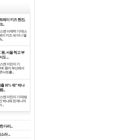
트레이 키즈 현진,
...
뉴스엔 이재하 기자]스
레이 키즈 새 미니 앨
..
C몽, 서울 찍고 부
도 ...
뉴스엔 이민지 기
]MC몽이 부산에서
콘서트를 ..
출 10% 줘” 박나
前...
뉴스엔 이민지 기자]방
인 박나래 전 매니저
 ..
 다리...
라 ...