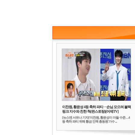
이찬원, 황윤성 4등 축하 파티‥손님 모으려 블랙
핑크 지수와 친한 척(편스토랑)[어제TV]
[뉴스엔 서유나 기자]'이찬원, 황윤성이 아들 수준…4
등 축하 파티 위해 황금 인맥 총동원'가수 ...