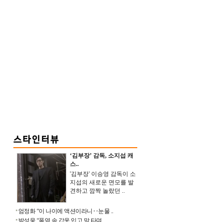
‘김부장’ 감독, 소지섭 캐
스..
'김부장' 이승영 감독이 소
지섭의 새로운 면모를 발
견하고 깜짝 놀랐던 ..
엄정화 “이 나이에 액션이라니‥눈물 ..
박성웅 “폭염 속 갑옷 입고 말 타며 ..