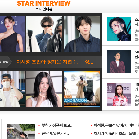
스
시크
[
트
범 &
M
산서
[
자
도 
“매
래 
[
송
들이
-
부친 가정폭력 보고...
-
이정현, 무보정 맞아? 어마어마한
-
손담비, 일본서 신...
-
채시라 “아프다” 호소→모델 이소