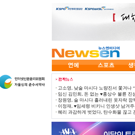
고소영, 낮술 마시다 노량진서 쫓겨나 “점
임신 김민희, 돈 없는 ♥홍상수 불륜 진심
장원영, 술 마시다 흘러내린 옷자락 
이정재, ♥임세령 비키니 인생샷 남겨주
혜리 과감하게 벗었다, 탄수화물 끊고 끈