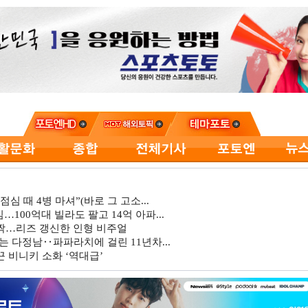
심 때 4병 마셔”(바로 그 고소...
…100억대 빌라도 팔고 14억 아파...
깜짝…리즈 갱신한 인형 비주얼
는 다정남‥파파라치에 걸린 11년차...
 비니키 소화 ‘역대급’