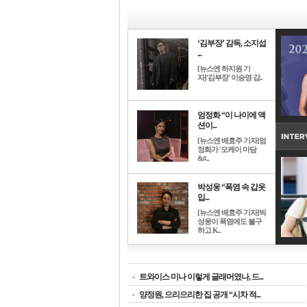
‘김부장’ 감독, 소지섭
...
[뉴스엔 하지원 기
자]'김부장' 이승영 감..
엄정화 “이 나이에 액
션이...
[뉴스엔 배효주 기자]엄
정화가 '오케이 마담
&#..
박성웅 “폭염 속 갑옷
입...
[뉴스엔 배효주 기자]박
성웅이 폭염에도 불구
하고 K..
-
트와이스 미나 이렇게 글래머였나, 드...
-
양정원, 으리으리한 집 공개 “시차 적...