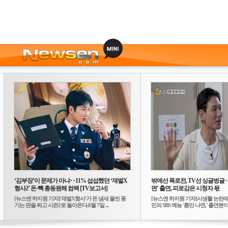
‘김부장’이 문제가 아냐‥11% 섭섭했던 ‘재벌X
밖에선 폭로전, TV선 싱글벙글
형사2’ 돈·빽 총동원해 컴백 [TV보고서]
면’ 출연, 피로감은 시청자 몫
[뉴스엔 하지원 기자]'재벌X형사'가 돈 냄새 물씬 풍
[뉴스엔 하지원 기자]사생활 논란에
기는 판을 짜고 시즌2로 돌아온다.8월 7일 ...
민의 SBS 예능 '틈만 나면,' 출연분이 