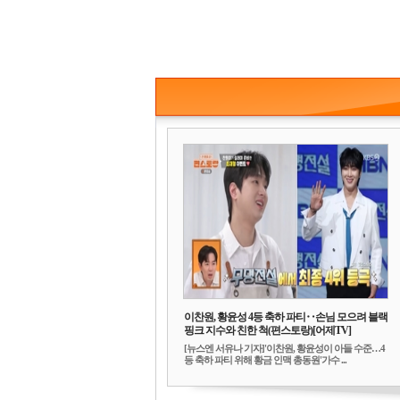
이찬원, 황윤성 4등 축하 파티‥손님 모으려 블랙
핑크 지수와 친한 척(편스토랑)[어제TV]
[뉴스엔 서유나 기자]'이찬원, 황윤성이 아들 수준…4
등 축하 파티 위해 황금 인맥 총동원'가수 ...