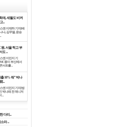
희애, 세월도 비켜
고...
뉴스엔 이재하 기자]배
나나, 김무열, 윤승
.
C몽, 서울 찍고 부
도 ...
뉴스엔 이민지 기
]MC몽이 부산에서
콘서트를 ..
출 10% 줘” 박나
前...
뉴스엔 이민지 기자]방
인 박나래 전 매니저
 ..
 다리...
라 ...