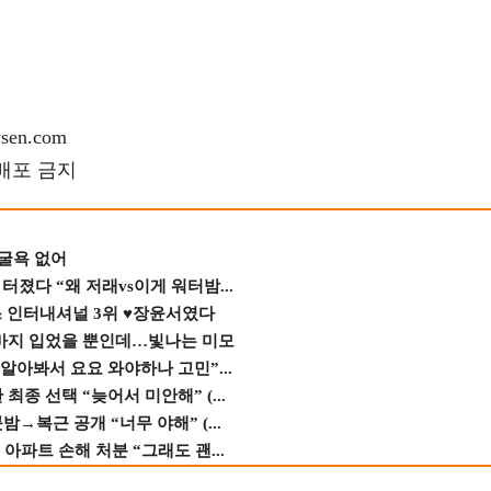
en.com
재배포 금지
 굴욕 없어
졌다 “왜 저래vs이게 워터밤...
스 인터내셔널 3위 ♥장윤서였다
바지 입었을 뿐인데…빛나는 미모
 알아봐서 요요 와야하나 고민”...
종 선택 “늦어서 미안해” (...
→복근 공개 “너무 야해” (...
 아파트 손해 처분 “그래도 괜...