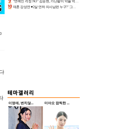
“연예인 걱정 NO” 김승현, 가난팔이 악플 억울할만‥아내+딸과 日 여행
재혼 강성연 ♥2살 연하 의사남편 누구? ‘그알’ 자문의에 훈남 비주얼 초엘리트 스펙 [종합]
0
남다
타
이영애, 변치않...
미야오 깜찍한 ...