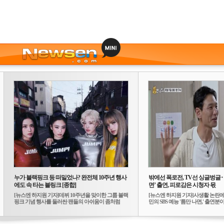
누가 블랙핑크 등 떠밀었나? 완전체 10주년 행사
밖에선 폭로전, TV선 싱글벙글
에도 속 타는 블링크 [종합]
면’ 출연, 피로감은 시청자 몫
[뉴스엔 하지원 기자]데뷔 10주년을 맞이한 그룹 블랙
[뉴스엔 하지원 기자]사생활 논란에
핑크 기념 행사를 둘러싼 팬들의 아쉬움이 좀처럼
민의 SBS 예능 '틈만 나면,' 출연분이 
가...