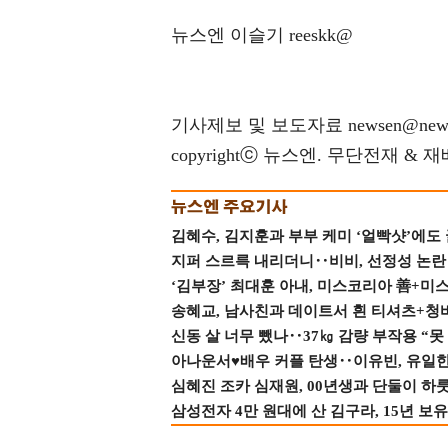
뉴스엔 이슬기 reeskk@
기사제보 및 보도자료 newsen@news
copyrightⓒ 뉴스엔. 무단전재 & 
김혜수, 김지훈과 부부 케미 ‘얼빡샷’에도
지퍼 스르륵 내리더니‥비비, 선정성 논란 터
‘김부장’ 최대훈 아내, 미스코리아 善+미
송혜교, 남사친과 데이트서 흰 티셔츠+청
신동 살 너무 뺐나‥37㎏ 감량 부작용 “못
아나운서♥배우 커플 탄생‥이유빈, 유일한 최
심혜진 조카 심재원, 00년생과 단둘이 하룻밤
삼성전자 4만 원대에 산 김구라, 15년 보유