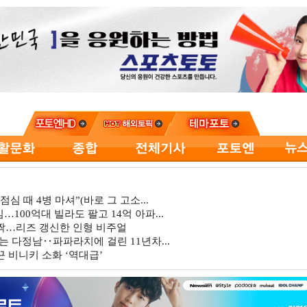
심 때 4병 마셔”(바로 그 고소...
…100억대 빌라도 팔고 14억 아파...
깜짝…리즈 갱신한 인형 비주얼
는 다정남‥파파라치에 걸린 11년차...
 비니키 소화 ‘역대급’