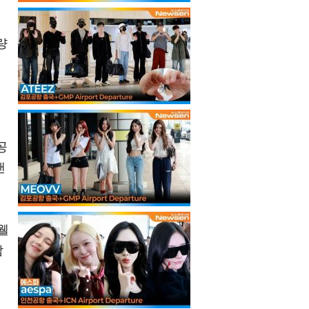
량
공
랜
웰
삼