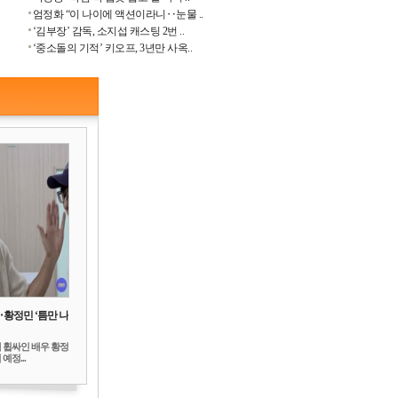
엄정화 “이 나이에 액션이라니‥눈물 ..
‘김부장’ 감독, 소지섭 캐스팅 2번 ..
‘중소돌의 기적’ 키오프, 3년만 사옥..
‥황정민 ‘틈만 나
 휩싸인 배우 황정
예정...