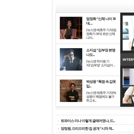
엄정화 “신체 나이 30
대, ...
[뉴스엔 배효주 기자]엄
정화가 30대 초반 신체
나이..
소지섭 “김부장 본명
나도...
[뉴스엔 하지원 기
자]'김부장' 소지섭이 ..
박성웅 “폭염 속 갑옷
입...
[뉴스엔 배효주 기자]박
성웅이 폭염에도 불구
하고 K..
-
트와이스 미나 이렇게 글래머였나, 드...
-
양정원, 으리으리한 집 공개 “시차 적...