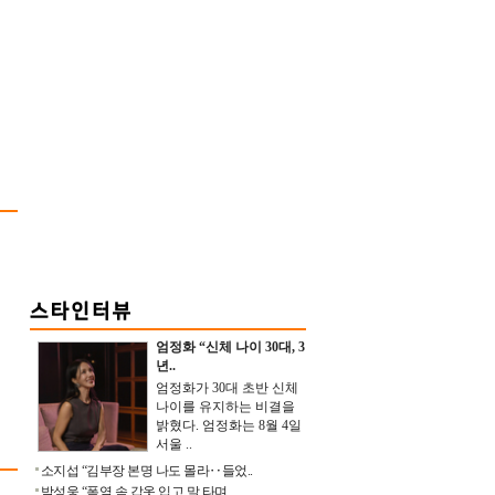
엄정화 “신체 나이 30대, 3
년..
엄정화가 30대 초반 신체
나이를 유지하는 비결을
밝혔다. 엄정화는 8월 4일
서울 ..
소지섭 “김부장 본명 나도 몰라‥들었..
박성웅 “폭염 속 갑옷 입고 말 타며 ..