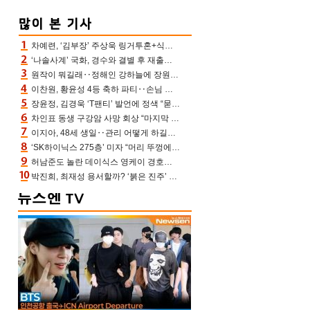
차예련, ‘김부장’ 주상욱 링거투혼+식스팩 비화 “옷 벗는데 아저씨는 안 된다고”(차장금)
‘나솔사계’ 국화, 경수와 결별 후 재출연…첫인상 3표 몰표
원작이 뭐길래‥정해인 강하늘에 장원영까지 참여한 이 영화
이찬원, 황윤성 4등 축하 파티‥손님 모으려 블랙핑크 지수와 친한 척(편스토랑)[어제TV]
장윤정, 김경욱 ‘T팬티’ 발언에 정색 “묻지 않았는데, 그것도 성희롱”(장공장)
차인표 동생 구강암 사망 회상 “마지막 순간 동생 손 잡아준 신애라, 두고두고 고마워” (신애라이프)
이지아, 48세 생일‥관리 어떻게 하길래 놀라운 동안 미모
‘SK하이닉스 275층’ 미자 “머리 뚜껑에서 사, 주식만 안 해도 돈 버는 것”
허남준도 놀란 데이식스 영케이 경호원병 과거 “그냥 돌았던 놈”
박진희, 최재성 용서할까? ‘붉은 진주’ 오늘(7일) 결말 나온다