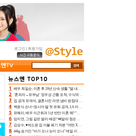
로그인
|
회원가입
배우 최일순, 이혼 후 20년 산속 생활 “딸 내가 버렸다고 원망‥맘 아파”(특종)[어제TV]
‘혼외자→유부남’ 정우성 근황 포착, 수식억 해킹 피해 후배 만났다 “존경하는”
집 공개 유재석, 결혼사진 라면 냄비 받침대 되고 분노‥가족사진도 피해(놀뭐)[어제TV]
백윤식 손녀+정시아 딸 첫 유화 공개, LA 아트쇼→서울국제조각페스타 작가다운 수준급 실력
유혜리, 배우 이근희과 1년 반만 이혼 왜? “식칼 꽂고 의자 던져” 충격 폭로(특종)[어제TV]
임지연, 그림 같은 발리 배경? 뼈말라 청순 비키니 핏에 상대 안 되네
김성수, ♥박소윤 집 이불 폐기 처분 “어떤 X이랑 썼을지 몰라” 질투(신랑수업2)[어제TV]
44kg 송가인 “비가 오나 눈이 오나” 매일 이 운동, 허벅지 근육량 상승+체지방 감소