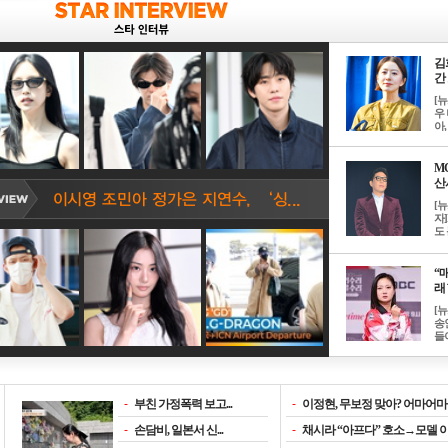
김
간 
[
우 
아, .
M
산서
[
자
도 
“매
래 
[
송
들이
-
부친 가정폭력 보고...
-
이정현, 무보정 맞아? 어마어마한
-
손담비, 일본서 신...
-
채시라 “아프다” 호소→모델 이소