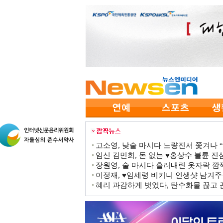
고소영, 낮술 마시다 노량진서 쫓겨나 “점
임신 김민희, 돈 없는 ♥홍상수 불륜 진심
장원영, 술 마시다 흘러내린 옷자락 
이정재, ♥임세령 비키니 인생샷 남겨주
혜리 과감하게 벗었다, 탄수화물 끊고 끈