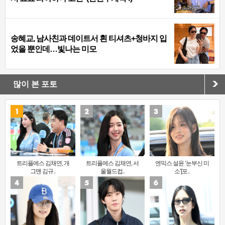
송혜교, 남사친과 데이트서 흰 티셔츠+청바지 입
었을 뿐인데…빛나는 미모
많이 본 포토
트리플에스 김채연, 개
트리플에스 김채연, 서
엔믹스 설윤 ‘눈부신 미
그맨 김규..
울월드컵..
소’[포..