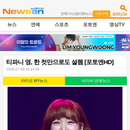
전체기사
|
많이본뉴스
|
사진구매
뉴스
연예
스포츠
포토엔
영상TV
티파니 영, 한 컷만으로도 설렘 [포토엔HD]
2026-07-09 16:14:59
카카오 MY뉴스
네이버 연예뉴스