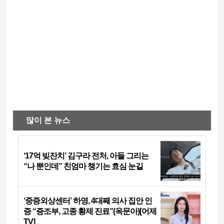
많이 본 뉴스
‘17억 빚잔치’ 김구라 전처, 아들 그리는
“나 뿐인데” 친엄마 챙기는 효심 눈길
‘중증외상센터’ 하영, 4대째 의사 집안 인
증 “증조부, 고종 황제 진료”(옥문아)[어제
TV]