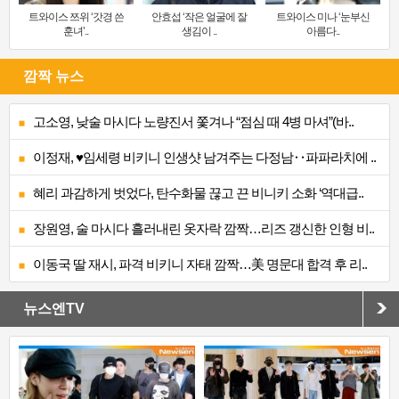
트와이스 쯔위 ‘갓경 쓴
안효섭 ‘작은 얼굴에 잘
트와이스 미나 ‘눈부신
훈녀’..
생김이 ..
아름다..
깜짝 뉴스
고소영, 낮술 마시다 노량진서 쫓겨나 “점심 때 4병 마셔”(바..
이정재, ♥임세령 비키니 인생샷 남겨주는 다정남‥파파라치에 ..
혜리 과감하게 벗었다, 탄수화물 끊고 끈 비니키 소화 ‘역대급..
장원영, 술 마시다 흘러내린 옷자락 깜짝…리즈 갱신한 인형 비..
이동국 딸 재시, 파격 비키니 자태 깜짝…美 명문대 합격 후 리..
뉴스엔TV