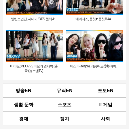
방탄소년단, 시대가 ‘BTS’ 원해🎵 ..
에이티즈, 둠칫❣️ 둠칫❣&#..
미야오(MEOVV), 미모가 넘사벽 (출
에스파(aespa), 죄송해요🥺🎤마이..
국)[뉴스엔TV]
방송EN
뮤직EN
포토EN
생활.문화
스포츠
IT.게임
경제
정치
사회