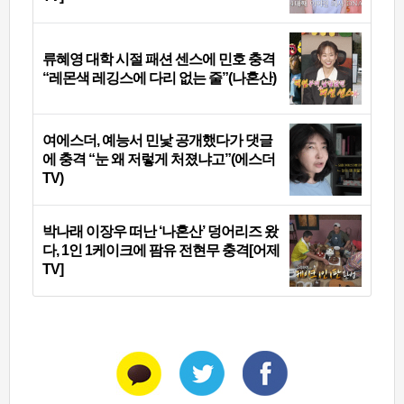
류혜영 대학 시절 패션 센스에 민호 충격
“레몬색 레깅스에 다리 없는 줄”(나혼산)
여에스더, 예능서 민낯 공개했다가 댓글
에 충격 “눈 왜 저렇게 처졌냐고”(에스더
TV)
박나래 이장우 떠난 ‘나혼산’ 덩어리즈 왔
다, 1인 1케이크에 팜유 전현무 충격[어제
TV]