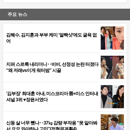
주요 뉴스
김혜수, 김지훈과 부부 케미 ‘얼빡샷’에도 굴욕 없
어
지퍼 스르륵 내리더니‥비비, 선정성 논란 터졌다
“왜 저래vs이게 워터밤” 시끌
‘김부장’ 최대훈 아내, 미스코리아 善+미스 인터내
셔널 3위 ♥장윤서였다
신동 살 너무 뺐나‥37㎏ 감량 부작용 “못 알아봐
서 요요 와야하나 고민”(전현무계획4)