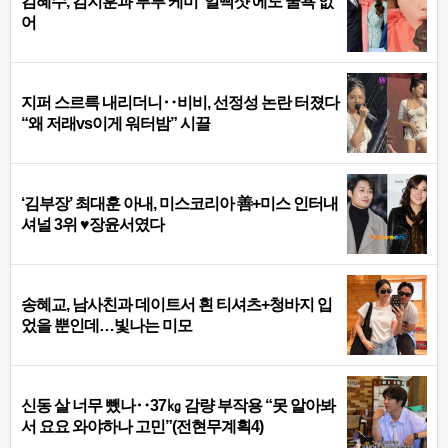
김혜수, 김지훈과 부부 케미 ‘얼빡샷’에도 굴욕 없
어
지퍼 스르륵 내리더니‥비비, 선정성 논란 터졌다
“왜 저래vs이게 워터밤” 시끌
‘김부장’ 최대훈 아내, 미스코리아 善+미스 인터내
셔널 3위 ♥장윤서였다
송혜교, 남사친과 데이트서 흰 티셔츠+청바지 입
었을 뿐인데…빛나는 미모
신동 살 너무 뺐나‥37㎏ 감량 부작용 “못 알아봐
서 요요 와야하나 고민”(전현무계획4)