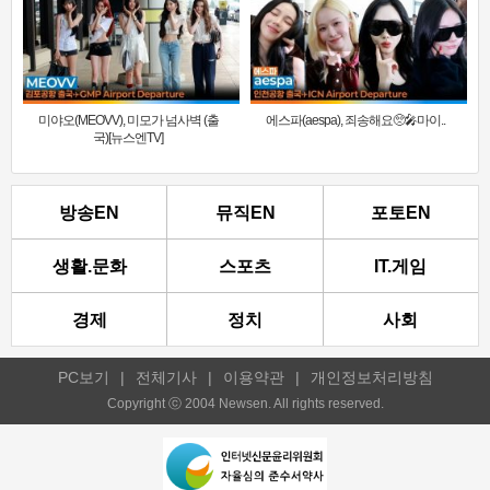
미야오(MEOVV), 미모가 넘사벽 (출
에스파(aespa), 죄송해요🥺🎤마이..
국)[뉴스엔TV]
방송EN
뮤직EN
포토EN
생활.문화
스포츠
IT.게임
경제
정치
사회
PC보기
|
전체기사
|
이용약관
|
개인정보처리방침
Copyright ⓒ 2004 Newsen. All rights reserved.