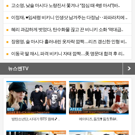
고소영, 낮술 마시다 노량진서 쫓겨나 “점심 때 4병 마셔”(바..
이정재, ♥임세령 비키니 인생샷 남겨주는 다정남‥파파라치에 ..
혜리 과감하게 벗었다, 탄수화물 끊고 끈 비니키 소화 ‘역대급..
장원영, 술 마시다 흘러내린 옷자락 깜짝…리즈 갱신한 인형 비..
이동국 딸 재시, 파격 비키니 자태 깜짝…美 명문대 합격 후 리..
뉴스엔TV
방탄소년단, 시대가 ‘BTS’ 원해🎵 ..
에이티즈, 둠칫❣️ 둠칫❣&#..