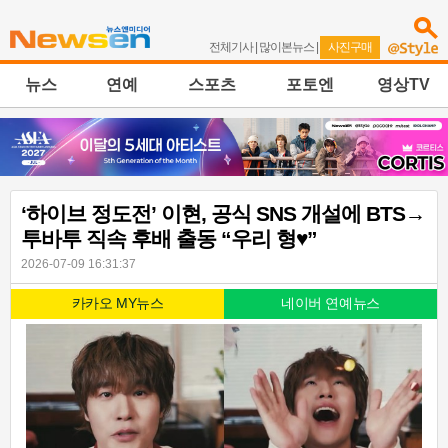
전체기사
|
많이본뉴스
|
사진구매
뉴스
연예
스포츠
포토엔
영상TV
‘하이브 정도전’ 이현, 공식 SNS 개설에 BTS→
투바투 직속 후배 출동 “우리 형♥”
2026-07-09 16:31:37
카카오 MY뉴스
네이버 연예뉴스