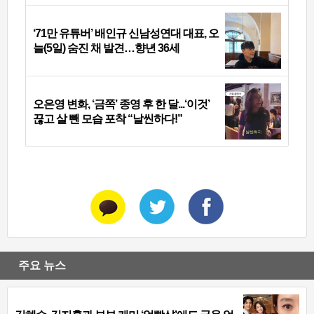
‘71만 유튜버’ 배인규 신남성연대 대표, 오
늘(5일) 숨진 채 발견…향년 36세
오은영 변화, ‘금쪽’ 종영 후 한 달...‘이것’
끊고 살 뺀 모습 포착 “날씬하다!”
주요 뉴스