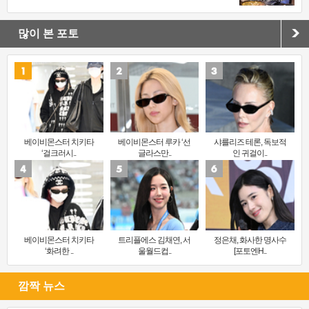
많이 본 포토
베이비몬스터 치키타
베이비몬스터 루카 ‘선
샤를리즈 테론, 독보적
‘걸크러시..
글라스만..
인 귀걸이..
베이비몬스터 치키타
트리플에스 김채연, 서
정은채, 화사한 명사수
‘화려한 ..
울월드컵..
[포토엔H..
깜짝 뉴스