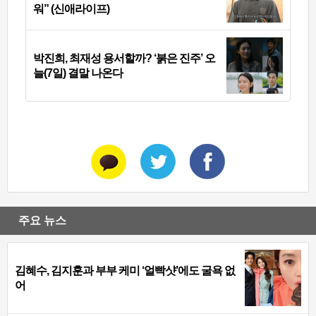
워” (신애라이프)
박진희, 최재성 용서할까? ‘붉은 진주’ 오
늘(7일) 결말 나온다
주요 뉴스
김혜수, 김지훈과 부부 케미 ‘얼빡샷’에도 굴욕 없
어