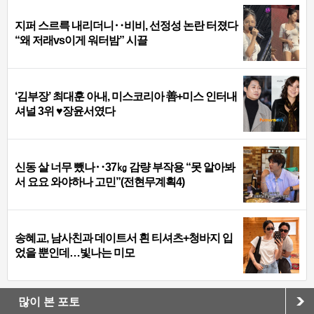
지퍼 스르륵 내리더니‥비비, 선정성 논란 터졌다
“왜 저래vs이게 워터밤” 시끌
‘김부장’ 최대훈 아내, 미스코리아 善+미스 인터내
셔널 3위 ♥장윤서였다
신동 살 너무 뺐나‥37㎏ 감량 부작용 “못 알아봐
서 요요 와야하나 고민”(전현무계획4)
송혜교, 남사친과 데이트서 흰 티셔츠+청바지 입
었을 뿐인데…빛나는 미모
많이 본 포토