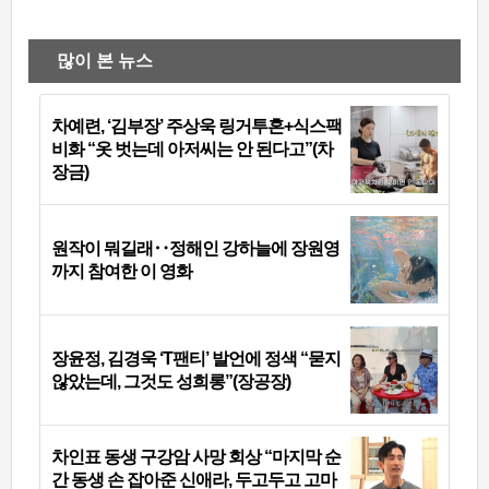
많이 본 뉴스
차예련, ‘김부장’ 주상욱 링거투혼+식스팩
비화 “옷 벗는데 아저씨는 안 된다고”(차
장금)
원작이 뭐길래‥정해인 강하늘에 장원영
까지 참여한 이 영화
장윤정, 김경욱 ‘T팬티’ 발언에 정색 “묻지
않았는데, 그것도 성희롱”(장공장)
차인표 동생 구강암 사망 회상 “마지막 순
간 동생 손 잡아준 신애라, 두고두고 고마