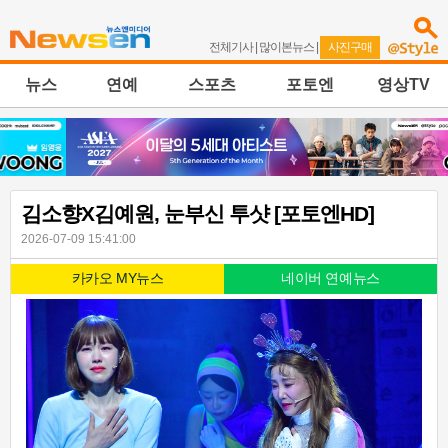
전체기사
|
많이본뉴스
|
사진구매
뉴스
연예
스포츠
포토엔
영상TV
김소향X김예원, 눈부신 투샷 [포토엔HD]
2026-07-09 15:41:00
카카오 MY뉴스
네이버 연예뉴스