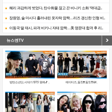
혜리 과감하게 벗었다, 탄수화물 끊고 끈 비니키 소화 ‘역대급..
장원영, 술 마시다 흘러내린 옷자락 깜짝…리즈 갱신한 인형 비..
이동국 딸 재시, 파격 비키니 자태 깜짝…美 명문대 합격 후 리..
뉴스엔TV
방탄소년단, 시대가 ‘BTS’ 원해🎵 ..
에이티즈, 둠칫❣️ 둠칫❣&#..