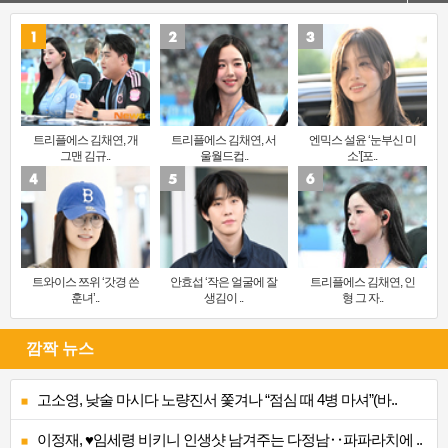
트리플에스 김채연, 개
트리플에스 김채연, 서
엔믹스 설윤 ‘눈부신 미
그맨 김규..
울월드컵..
소’[포..
트와이스 쯔위 ‘갓경 쓴
안효섭 ‘작은 얼굴에 잘
트리플에스 김채연, 인
훈녀’..
생김이 ..
형 그 자..
깜짝 뉴스
고소영, 낮술 마시다 노량진서 쫓겨나 “점심 때 4병 마셔”(바..
이정재, ♥임세령 비키니 인생샷 남겨주는 다정남‥파파라치에 ..