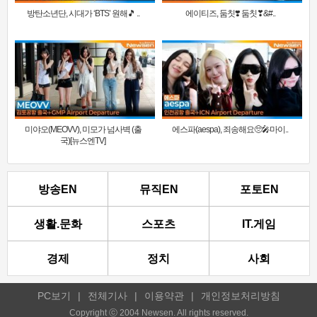
방탄소년단, 시대가 ‘BTS’ 원해🎵 ..
에이티즈, 둠칫❣️ 둠칫❣&#..
미야오(MEOVV), 미모가 넘사벽 (출
에스파(aespa), 죄송해요🥺🎤마이..
국)[뉴스엔TV]
방송EN
뮤직EN
포토EN
생활.문화
스포츠
IT.게임
경제
정치
사회
PC보기
|
전체기사
|
이용약관
|
개인정보처리방침
Copyright ⓒ 2004 Newsen. All rights reserved.