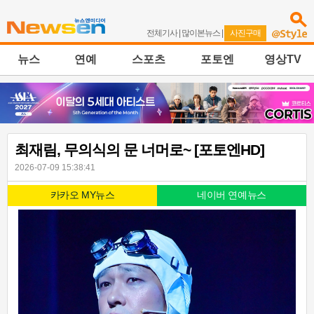
전체기사
|
많이본뉴스
|
사진구매
뉴스
연예
스포츠
포토엔
영상TV
최재림, 무의식의 문 너머로~ [포토엔HD]
2026-07-09 15:38:41
카카오 MY뉴스
네이버 연예뉴스