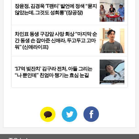
장윤정, 김경욱 ‘T팬티’ 발언에 정색 “묻지
않았는데, 그것도 성희롱”(장공장)
차인표 동생 구강암 사망 회상 “마지막 순
간 동생 손 잡아준 신애라, 두고두고 고마
워” (신애라이프)
‘17억 빚잔치’ 김구라 전처, 아들 그리는
“나 뿐인데” 친엄마 챙기는 효심 눈길