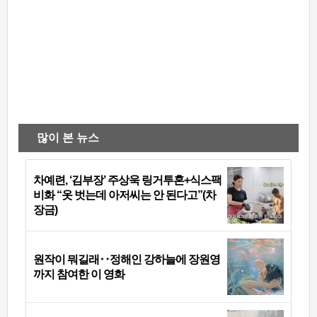
많이 본 뉴스
차예련, ‘김부장’ 주상욱 링거투혼+식스팩
비화 “옷 벗는데 아저씨는 안 된다고”(차
장금)
원작이 뭐길래‥정해인 강하늘에 장원영
까지 참여한 이 영화