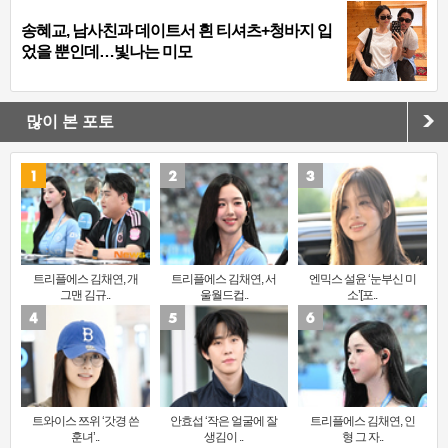
송혜교, 남사친과 데이트서 흰 티셔츠+청바지 입
었을 뿐인데…빛나는 미모
많이 본 포토
트리플에스 김채연, 개
트리플에스 김채연, 서
엔믹스 설윤 ‘눈부신 미
그맨 김규..
울월드컵..
소’[포..
트와이스 쯔위 ‘갓경 쓴
안효섭 ‘작은 얼굴에 잘
트리플에스 김채연, 인
훈녀’..
생김이 ..
형 그 자..