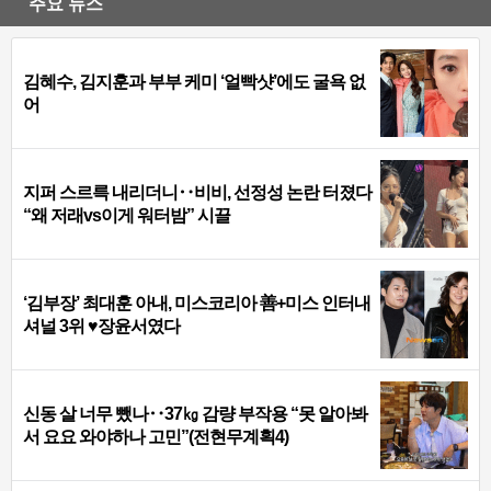
주요 뉴스
김혜수, 김지훈과 부부 케미 ‘얼빡샷’에도 굴욕 없
어
지퍼 스르륵 내리더니‥비비, 선정성 논란 터졌다
“왜 저래vs이게 워터밤” 시끌
‘김부장’ 최대훈 아내, 미스코리아 善+미스 인터내
셔널 3위 ♥장윤서였다
신동 살 너무 뺐나‥37㎏ 감량 부작용 “못 알아봐
서 요요 와야하나 고민”(전현무계획4)