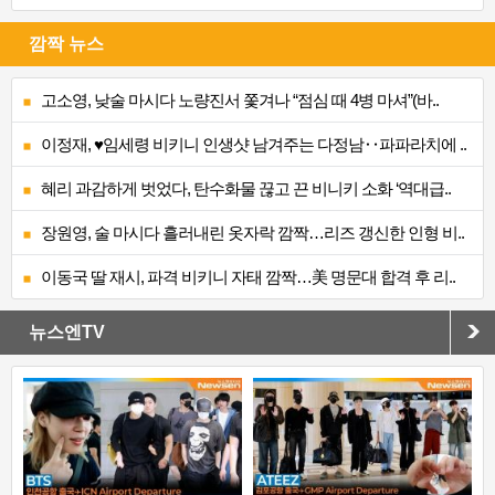
깜짝 뉴스
고소영, 낮술 마시다 노량진서 쫓겨나 “점심 때 4병 마셔”(바..
이정재, ♥임세령 비키니 인생샷 남겨주는 다정남‥파파라치에 ..
혜리 과감하게 벗었다, 탄수화물 끊고 끈 비니키 소화 ‘역대급..
장원영, 술 마시다 흘러내린 옷자락 깜짝…리즈 갱신한 인형 비..
이동국 딸 재시, 파격 비키니 자태 깜짝…美 명문대 합격 후 리..
뉴스엔TV