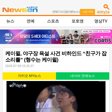
전체기사
|
많이본뉴스
|
사진구매
뉴스
연예
스포츠
포토엔
영상TV
케이윌, 야구장 욕설 사건 비하인드 “친구가 잡
소리를” (형수는 케이윌)
2026-07-09 15:35:37
카카오 MY뉴스
네이버 연예뉴스