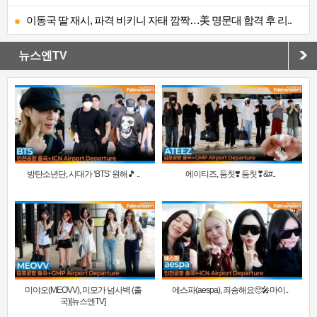
이동국 딸 재시, 파격 비키니 자태 깜짝…美 명문대 합격 후 리..
뉴스엔TV
방탄소년단, 시대가 ‘BTS’ 원해🎵 ..
에이티즈, 둠칫❣️ 둠칫❣&#..
미야오(MEOVV), 미모가 넘사벽 (출
에스파(aespa), 죄송해요🥺🎤마이..
국)[뉴스엔TV]