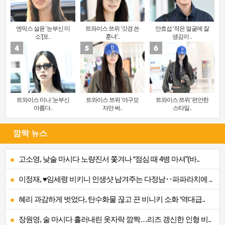
엔믹스 설윤 ‘눈부신 미
트와이스 쯔위 ‘갓경 쓴
안효섭 ‘작은 얼굴에 잘
소’[포..
훈녀’..
생김이 ..
트와이스 미나 ‘눈부신
트와이스 쯔위 ‘야구모
트와이스 쯔위 ‘편안한
아름다..
자만 써..
스타일..
깜짝 뉴스
고소영, 낮술 마시다 노량진서 쫓겨나 “점심 때 4병 마셔”(바..
이정재, ♥임세령 비키니 인생샷 남겨주는 다정남‥파파라치에 ..
혜리 과감하게 벗었다, 탄수화물 끊고 끈 비니키 소화 ‘역대급..
장원영, 술 마시다 흘러내린 옷자락 깜짝…리즈 갱신한 인형 비..