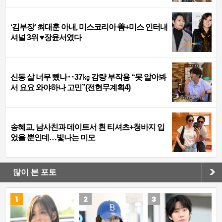
‘김부장’ 최대훈 아내, 미스코리아 善+미스 인터내
셔널 3위 ♥장윤서였다
신동 살 너무 뺐나‥37㎏ 감량 부작용 “못 알아봐
서 요요 와야하나 고민”(전현무계획4)
송혜교, 남사친과 데이트서 흰 티셔츠+청바지 입
었을 뿐인데…빛나는 미모
많이 본 포토