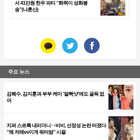
서 41만원 한우 파티 “화력이 성화봉
송”(나혼산)
주요 뉴스
김혜수, 김지훈과 부부 케미 ‘얼빡샷’에도 굴욕 없
어
지퍼 스르륵 내리더니‥비비, 선정성 논란 터졌다
“왜 저래vs이게 워터밤” 시끌