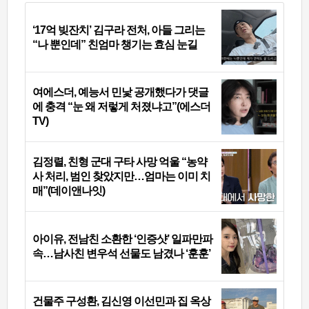
‘17억 빚잔치’ 김구라 전처, 아들 그리는
“나 뿐인데” 친엄마 챙기는 효심 눈길
여에스더, 예능서 민낯 공개했다가 댓글
에 충격 “눈 왜 저렇게 처졌냐고”(에스더
TV)
김정렬, 친형 군대 구타 사망 억울 “농약
사 처리, 범인 찾았지만…엄마는 이미 치
매”(데이앤나잇)
아이유, 전남친 소환한 ‘인증샷’ 일파만파
속…남사친 변우석 선물도 남겼나 ‘훈훈’
건물주 구성환, 김신영 이선민과 집 옥상