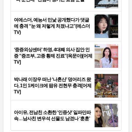
여에스더, 예능서 민낯 공개했다가 댓글
에 충격 “눈 왜 저렇게 처졌냐고”(에스더
TV)
‘중증외상센터’ 하영, 4대째 의사 집안 인
증 “증조부, 고종 황제 진료”(옥문아)[어제
TV]
박나래 이장우 떠난 ‘나혼산’ 덩어리즈 왔
다, 1인 1케이크에 팜유 전현무 충격[어제
TV]
아이유, 전남친 소환한 ‘인증샷’ 일파만파
속…남사친 변우석 선물도 남겼나 ‘훈훈’