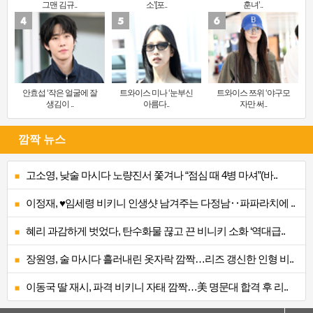
그맨 김규..
소’[포..
훈녀’..
안효섭 ‘작은 얼굴에 잘
트와이스 미나 ‘눈부신
트와이스 쯔위 ‘야구모
생김이 ..
아름다..
자만 써..
깜짝 뉴스
고소영, 낮술 마시다 노량진서 쫓겨나 “점심 때 4병 마셔”(바..
이정재, ♥임세령 비키니 인생샷 남겨주는 다정남‥파파라치에 ..
혜리 과감하게 벗었다, 탄수화물 끊고 끈 비니키 소화 ‘역대급..
장원영, 술 마시다 흘러내린 옷자락 깜짝…리즈 갱신한 인형 비..
이동국 딸 재시, 파격 비키니 자태 깜짝…美 명문대 합격 후 리..