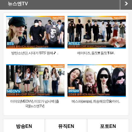
뉴스엔TV
방탄소년단, 시대가 ‘BTS’ 원해🎵 ..
에이티즈, 둠칫❣️ 둠칫❣&#..
미야오(MEOVV), 미모가 넘사벽 (출
에스파(aespa), 죄송해요🥺🎤마이..
국)[뉴스엔TV]
방송EN
뮤직EN
포토EN