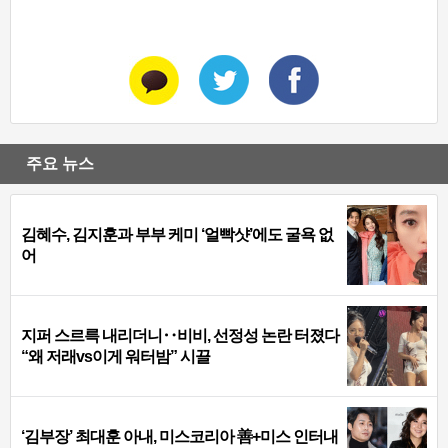
주요 뉴스
김혜수, 김지훈과 부부 케미 ‘얼빡샷’에도 굴욕 없
어
지퍼 스르륵 내리더니‥비비, 선정성 논란 터졌다
“왜 저래vs이게 워터밤” 시끌
‘김부장’ 최대훈 아내, 미스코리아 善+미스 인터내