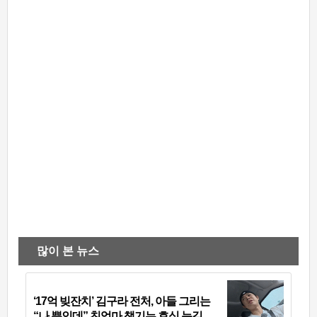
많이 본 뉴스
‘17억 빚잔치’ 김구라 전처, 아들 그리는
“나 뿐인데” 친엄마 챙기는 효심 눈길