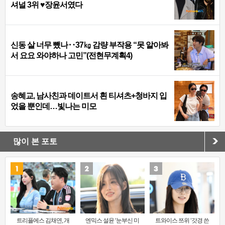
셔널 3위 ♥장윤서였다
신동 살 너무 뺐나‥37㎏ 감량 부작용 “못 알아봐
서 요요 와야하나 고민”(전현무계획4)
송혜교, 남사친과 데이트서 흰 티셔츠+청바지 입
었을 뿐인데…빛나는 미모
많이 본 포토
트리플에스 김채연, 개
엔믹스 설윤 ‘눈부신 미
트와이스 쯔위 ‘갓경 쓴