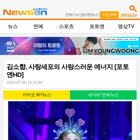
전체기사
|
많이본뉴스
|
사진구매
뉴스
연예
스포츠
포토엔
영상TV
김소향, 사랑세포의 사랑스러운 에너지 [포토
엔HD]
2026-07-09 15:24:40
카카오 MY뉴스
네이버 연예뉴스