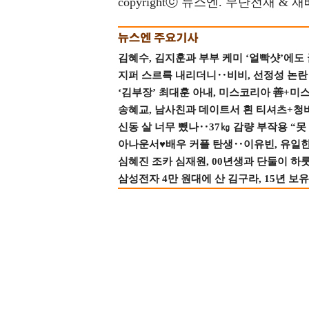
copyrightⓒ 뉴스엔. 무단전재 & 
김혜수, 김지훈과 부부 케미 ‘얼빡샷’에도
지퍼 스르륵 내리더니‥비비, 선정성 논란 터
‘김부장’ 최대훈 아내, 미스코리아 善+미
송혜교, 남사친과 데이트서 흰 티셔츠+청
신동 살 너무 뺐나‥37㎏ 감량 부작용 “못
아나운서♥배우 커플 탄생‥이유빈, 유일한 최
심혜진 조카 심재원, 00년생과 단둘이 하룻밤
삼성전자 4만 원대에 산 김구라, 15년 보유