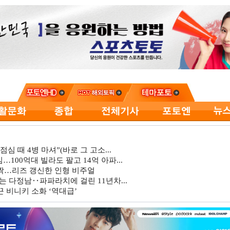
심 때 4병 마셔”(바로 그 고소...
…100억대 빌라도 팔고 14억 아파...
깜짝…리즈 갱신한 인형 비주얼
는 다정남‥파파라치에 걸린 11년차...
 비니키 소화 ‘역대급’