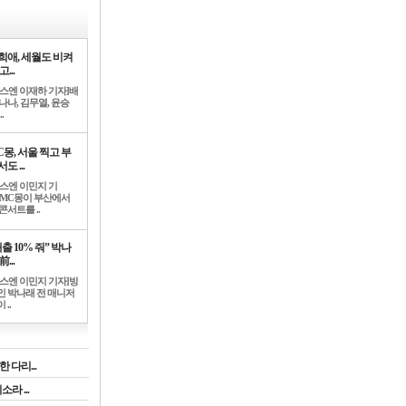
희애, 세월도 비켜
고...
뉴스엔 이재하 기자]배
나나, 김무열, 윤승
.
C몽, 서울 찍고 부
도 ...
뉴스엔 이민지 기
]MC몽이 부산에서
콘서트를 ..
출 10% 줘” 박나
前...
뉴스엔 이민지 기자]방
인 박나래 전 매니저
 ..
 다리...
라 ...