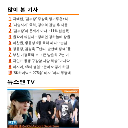
차예련, ‘김부장’ 주상욱 링거투혼+식스팩 비화 “옷 벗는데 아저씨는 안 된다고”(차장금)
‘나솔사계’ 국화, 경수와 결별 후 재출연…첫인상 3표 몰표
‘김부장’이 문제가 아냐‥11% 섭섭했던 ‘재벌X형사2’ 돈·빽 총동원해 컴백 [TV보고서]
원작이 뭐길래‥정해인 강하늘에 장원영까지 참여한 이 영화
이찬원, 황윤성 4등 축하 파티‥손님 모으려 블랙핑크 지수와 친한 척(편스토랑)[어제TV]
장윤정, 김경욱 ‘T팬티’ 발언에 정색 “묻지 않았는데, 그것도 성희롱”(장공장)
부친 가정폭력 보고 큰 방은희, 2번 이혼 후 잠수→母 고독사에 자책(특종세상)[어제TV]
차인표 동생 구강암 사망 회상 “마지막 순간 동생 손 잡아준 신애라, 두고두고 고마워” (신애라이프)
이지아, 48세 생일‥관리 어떻게 하길래 놀라운 동안 미모
‘SK하이닉스 275층’ 미자 “머리 뚜껑에서 사, 주식만 안 해도 돈 버는 것”