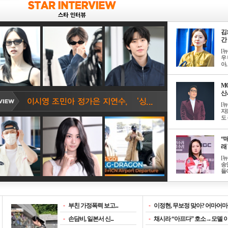
김
간 
[
우 
아, .
M
산서
[
자
도 
“매
래 
[
송
들이
-
부친 가정폭력 보고...
-
이정현, 무보정 맞아? 어마어마한
-
손담비, 일본서 신...
-
채시라 “아프다” 호소→모델 이소