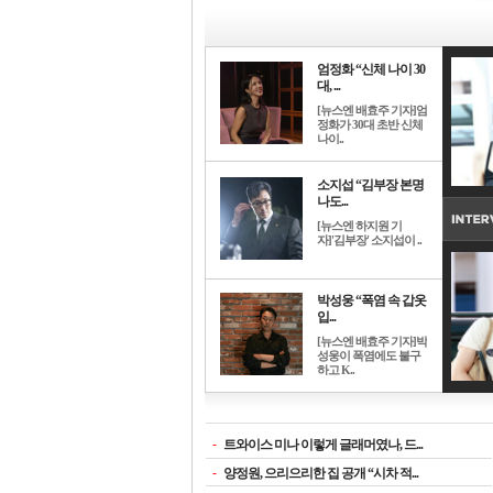
엄정화 “신체 나이 30
대, ...
[뉴스엔 배효주 기자]엄
정화가 30대 초반 신체
나이..
소지섭 “김부장 본명
나도...
[뉴스엔 하지원 기
자]'김부장' 소지섭이 ..
박성웅 “폭염 속 갑옷
입...
[뉴스엔 배효주 기자]박
성웅이 폭염에도 불구
하고 K..
-
트와이스 미나 이렇게 글래머였나, 드...
-
양정원, 으리으리한 집 공개 “시차 적...