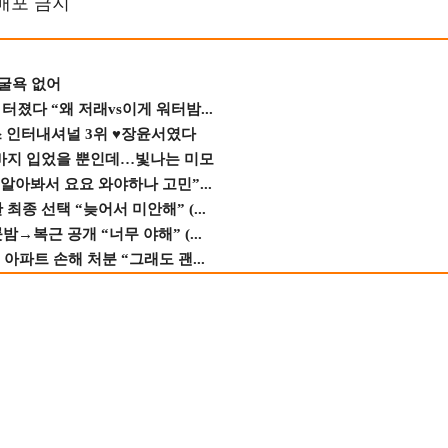
재배포 금지
 굴욕 없어
졌다 “왜 저래vs이게 워터밤...
스 인터내셔널 3위 ♥장윤서였다
바지 입었을 뿐인데…빛나는 미모
 알아봐서 요요 와야하나 고민”...
종 선택 “늦어서 미안해” (...
→복근 공개 “너무 야해” (...
 아파트 손해 처분 “그래도 괜...