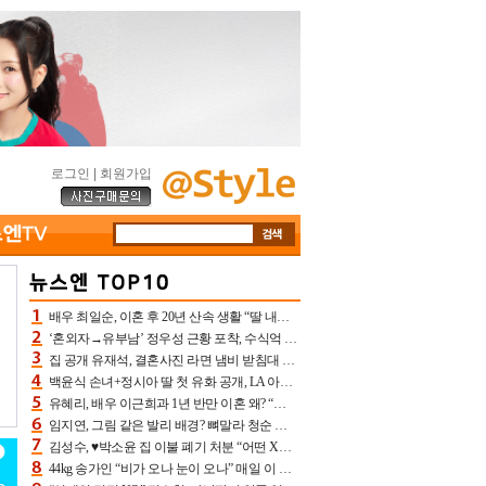
로그인
|
회원가입
배우 최일순, 이혼 후 20년 산속 생활 “딸 내가 버렸다고 원망‥맘 아파”(특종)[어제TV]
‘혼외자→유부남’ 정우성 근황 포착, 수식억 해킹 피해 후배 만났다 “존경하는”
집 공개 유재석, 결혼사진 라면 냄비 받침대 되고 분노‥가족사진도 피해(놀뭐)[어제TV]
백윤식 손녀+정시아 딸 첫 유화 공개, LA 아트쇼→서울국제조각페스타 작가다운 수준급 실력
유혜리, 배우 이근희과 1년 반만 이혼 왜? “식칼 꽂고 의자 던져” 충격 폭로(특종)[어제TV]
임지연, 그림 같은 발리 배경? 뼈말라 청순 비키니 핏에 상대 안 되네
김성수, ♥박소윤 집 이불 폐기 처분 “어떤 X이랑 썼을지 몰라” 질투(신랑수업2)[어제TV]
44kg 송가인 “비가 오나 눈이 오나” 매일 이 운동, 허벅지 근육량 상승+체지방 감소