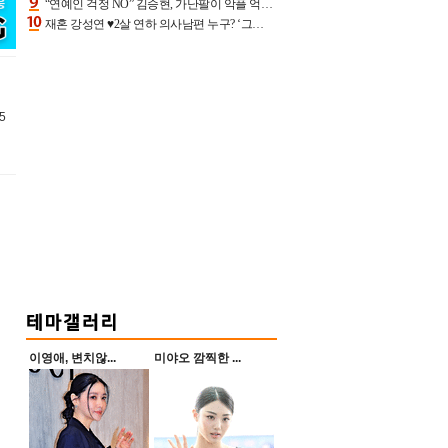
“연예인 걱정 NO” 김승현, 가난팔이 악플 억울할만‥아내+딸과 日 여행
재혼 강성연 ♥2살 연하 의사남편 누구? ‘그알’ 자문의에 훈남 비주얼 초엘리트 스펙 [종합]
5
이영애, 변치않...
미야오 깜찍한 ...