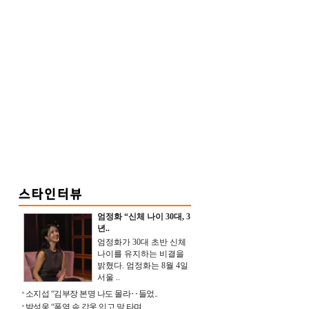
엄정화 “신체 나이 30대, 3
년..
엄정화가 30대 초반 신체
나이를 유지하는 비결을
밝혔다. 엄정화는 8월 4일
서울 ..
소지섭 “김부장 본명 나도 몰라‥들었..
박성웅 “폭염 속 갑옷 입고 말 타며 ..