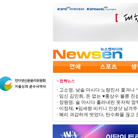
고소영, 낮술 마시다 노량진서 쫓겨나 “점
임신 김민희, 돈 없는 ♥홍상수 불륜 진심
장원영, 술 마시다 흘러내린 옷자락 
이정재, ♥임세령 비키니 인생샷 남겨주
혜리 과감하게 벗었다, 탄수화물 끊고 끈