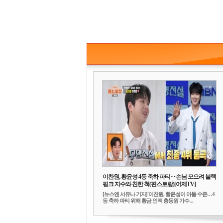
이찬원, 황윤성 4등 축하 파티‥손님 모으려 블랙
핑크 지수와 친한 척(편스토랑)[어제TV]
[뉴스엔 서유나 기자]'이찬원, 황윤성이 아들 수준…4
등 축하 파티 위해 황금 인맥 총동원'가수 ...