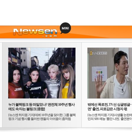
누가 블랙핑크 등 떠밀었나? 완전체 10주년 행사
밖에선 폭로전, TV선 싱글벙글
에도 속 타는 블링크 [종합]
면’ 출연, 피로감은 시청자 몫
[뉴스엔 하지원 기자]데뷔 10주년을 맞이한 그룹 블랙
[뉴스엔 하지원 기자]사생활 논란에
핑크 기념 행사를 둘러싼 팬들의 아쉬움이 좀처럼
민의 SBS 예능 '틈만 나면,' 출연분이 
가...