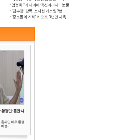
엄정화 “이 나이에 액션이라니‥눈물 ..
‘김부장’ 감독, 소지섭 캐스팅 2번 ..
‘중소돌의 기적’ 키오프, 3년만 사옥..
‥황정민 ‘틈만 나
 휩싸인 배우 황정
예정...