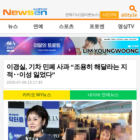
전체기사
|
많이본뉴스
|
사진구매
뉴스
연예
스포츠
포토엔
영상TV
이경실, 기차 민폐 사과 “조용히 해달라는 지
적‥이성 잃었다”
2026-07-09 15:17:45
카카오 MY뉴스
네이버 연예뉴스