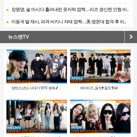
장원영, 술 마시다 흘러내린 옷자락 깜짝…리즈 갱신한 인형 비..
이동국 딸 재시, 파격 비키니 자태 깜짝…美 명문대 합격 후 리..
뉴스엔TV
방탄소년단, 시대가 ‘BTS’ 원해🎵 ..
에이티즈, 둠칫❣️ 둠칫❣&#..