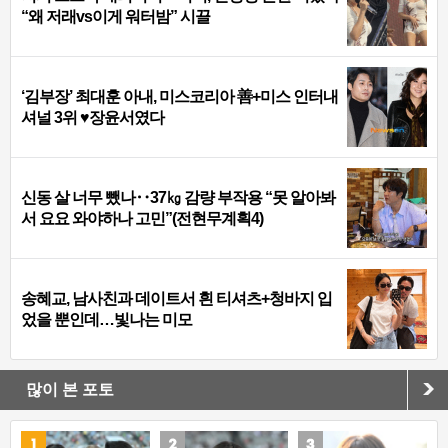
“왜 저래vs이게 워터밤” 시끌
‘김부장’ 최대훈 아내, 미스코리아 善+미스 인터내
셔널 3위 ♥장윤서였다
신동 살 너무 뺐나‥37㎏ 감량 부작용 “못 알아봐
서 요요 와야하나 고민”(전현무계획4)
송혜교, 남사친과 데이트서 흰 티셔츠+청바지 입
었을 뿐인데…빛나는 미모
많이 본 포토