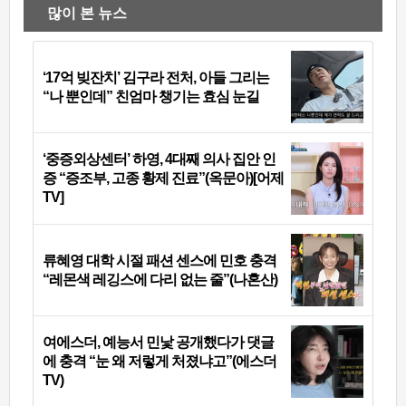
많이 본 뉴스
‘17억 빚잔치’ 김구라 전처, 아들 그리는
“나 뿐인데” 친엄마 챙기는 효심 눈길
‘중증외상센터’ 하영, 4대째 의사 집안 인
증 “증조부, 고종 황제 진료”(옥문아)[어제
TV]
류혜영 대학 시절 패션 센스에 민호 충격
“레몬색 레깅스에 다리 없는 줄”(나혼산)
여에스더, 예능서 민낯 공개했다가 댓글
에 충격 “눈 왜 저렇게 처졌냐고”(에스더
TV)