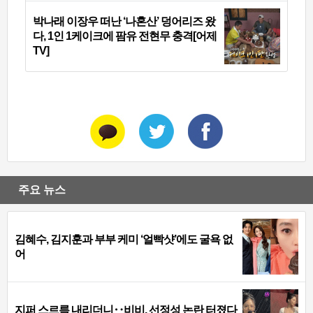
박나래 이장우 떠난 ‘나혼산’ 덩어리즈 왔
다, 1인 1케이크에 팜유 전현무 충격[어제
TV]
주요 뉴스
김혜수, 김지훈과 부부 케미 ‘얼빡샷’에도 굴욕 없
어
지퍼 스르륵 내리더니‥비비, 선정성 논란 터졌다