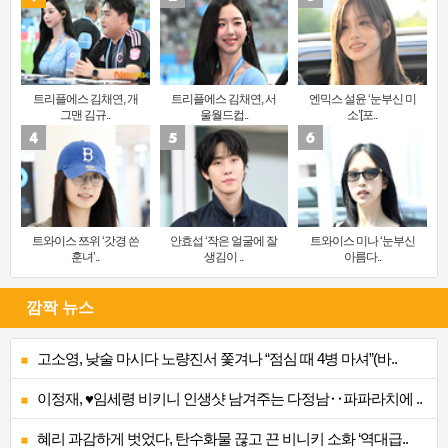
트리플에스 김채연, 개
트리플에스 김채연, 서
엔믹스 설윤 ‘눈부신 미
그맨 김규..
울월드컵..
소’[포..
트와이스 쯔위 ‘갓경 쓴
안효섭 ‘작은 얼굴에 잘
트와이스 미나 ‘눈부신
훈녀’..
생김이 ..
아름다..
깜짝 뉴스
고소영, 낮술 마시다 노량진서 쫓겨나 “점심 때 4병 마셔”(바..
이정재, ♥임세령 비키니 인생샷 남겨주는 다정남‥파파라치에 ..
혜리 과감하게 벗었다, 탄수화물 끊고 끈 비니키 소화 ‘역대급..