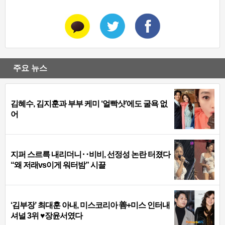
주요 뉴스
김혜수, 김지훈과 부부 케미 ‘얼빡샷’에도 굴욕 없
어
지퍼 스르륵 내리더니‥비비, 선정성 논란 터졌다
“왜 저래vs이게 워터밤” 시끌
‘김부장’ 최대훈 아내, 미스코리아 善+미스 인터내
셔널 3위 ♥장윤서였다