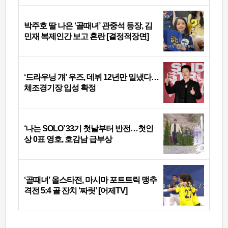
박주호 딸 나은 ‘골때녀’ 관중석 등장, 김
민재 복제인간 보고 혼란 [결정적장면]
‘드라우닝 걔’ 우즈, 데뷔 12년만 일냈다…
체조경기장 입성 확정
‘나는 SOLO’ 33기 첫날부터 반전…첫인
상 0표 영호, 호감남 급부상
‘골때녀’ 올스타전, 마시마 포트트릭 맹추
격전 5:4 골 잔치 ‘짜릿’ [어제TV]