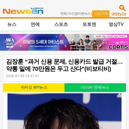
전체기사
|
많이본뉴스
|
사진구매
뉴스
연예
스포츠
포토엔
영상TV
김장훈 “과거 신용 문제, 신용카드 발급 거절…
약통 밑에 70만원은 두고 산다”(비보티비)
2026-07-09 14:47:47
카카오 MY뉴스
네이버 연예뉴스