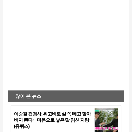
많이 본 뉴스
이승철 겹경사, 위고비로 살 쪽 빼고 할아
버지 된다‥마음으로 낳은 딸 임신 자랑
(유퀴즈)