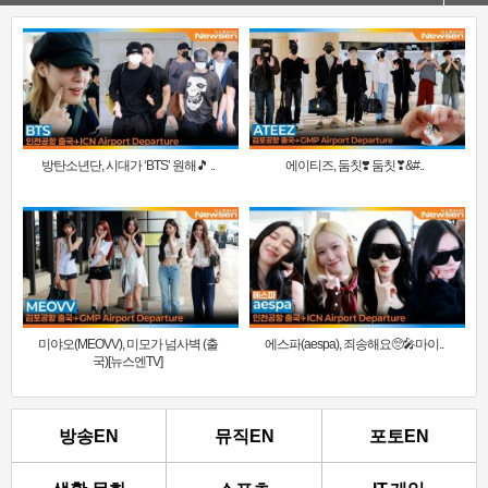
방탄소년단, 시대가 ‘BTS’ 원해🎵 ..
에이티즈, 둠칫❣️ 둠칫❣&#..
미야오(MEOVV), 미모가 넘사벽 (출
에스파(aespa), 죄송해요🥺🎤마이..
국)[뉴스엔TV]
방송EN
뮤직EN
포토EN