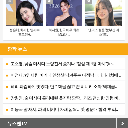
정은채, 화사한 명사수
하지원, 한국 배우 최초
엔믹스 설윤 ‘눈부신 미
[포토엔H..
MLB 시..
소’[포..
깜짝 뉴스
고소영, 낮술 마시다 노량진서 쫓겨나 “점심 때 4병 마셔”(바..
이정재, ♥임세령 비키니 인생샷 남겨주는 다정남‥파파라치에 ..
혜리 과감하게 벗었다, 탄수화물 끊고 끈 비니키 소화 ‘역대급..
장원영, 술 마시다 흘러내린 옷자락 깜짝…리즈 갱신한 인형 비..
이동국 딸 재시, 파격 비키니 자태 깜짝…美 명문대 합격 후 리..
뉴스엔TV