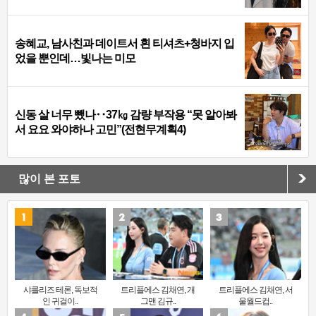
송혜교, 남사친과 데이트서 흰 티셔츠+청바지 입
었을 뿐인데…빛나는 미모
신동 살 너무 뺐나‥37㎏ 감량 부작용 “못 알아봐
서 요요 와야하나 고민”(전현무계획4)
많이 본 포토
샤를리즈 테론, 독보적
트리플에스 김채연, 개
트리플에스 김채연, 서
인 귀걸이..
그맨 김규..
울월드컵..