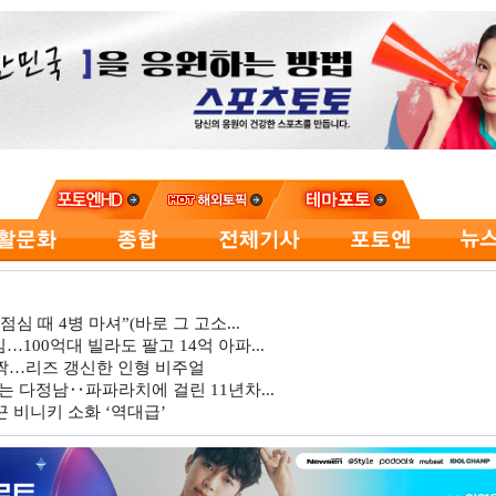
심 때 4병 마셔”(바로 그 고소...
…100억대 빌라도 팔고 14억 아파...
깜짝…리즈 갱신한 인형 비주얼
는 다정남‥파파라치에 걸린 11년차...
 비니키 소화 ‘역대급’