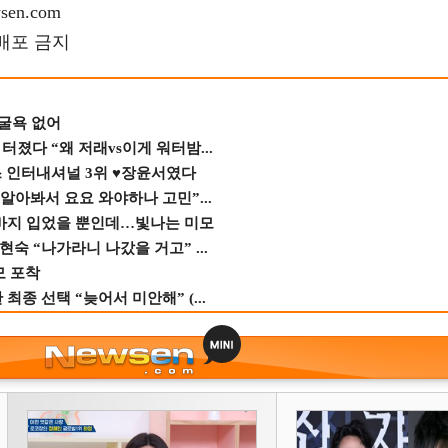
en.com
재배포 금지
 굴욕 없어
졌다 “왜 저래vs이게 워터밤...
스 인터내셔널 3위 ♥장윤서였다
 알아봐서 요요 와야하나 고민”...
바지 입었을 뿐인데…빛나는 미모
숙 “나가라니 나갔을 거고” ...
모 포착
종 선택 “늦어서 미안해” (...