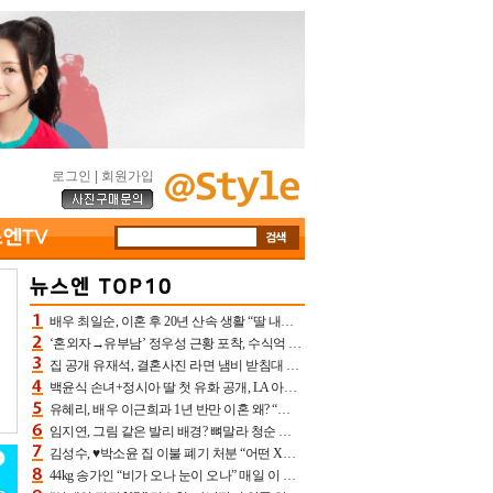
로그인
|
회원가입
배우 최일순, 이혼 후 20년 산속 생활 “딸 내가 버렸다고 원망‥맘 아파”(특종)[어제TV]
‘혼외자→유부남’ 정우성 근황 포착, 수식억 해킹 피해 후배 만났다 “존경하는”
집 공개 유재석, 결혼사진 라면 냄비 받침대 되고 분노‥가족사진도 피해(놀뭐)[어제TV]
백윤식 손녀+정시아 딸 첫 유화 공개, LA 아트쇼→서울국제조각페스타 작가다운 수준급 실력
유혜리, 배우 이근희과 1년 반만 이혼 왜? “식칼 꽂고 의자 던져” 충격 폭로(특종)[어제TV]
임지연, 그림 같은 발리 배경? 뼈말라 청순 비키니 핏에 상대 안 되네
김성수, ♥박소윤 집 이불 폐기 처분 “어떤 X이랑 썼을지 몰라” 질투(신랑수업2)[어제TV]
44kg 송가인 “비가 오나 눈이 오나” 매일 이 운동, 허벅지 근육량 상승+체지방 감소