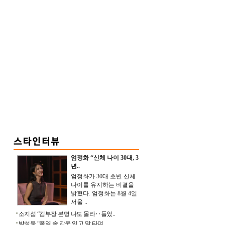
엄정화 “신체 나이 30대, 3
년..
엄정화가 30대 초반 신체
나이를 유지하는 비결을
밝혔다. 엄정화는 8월 4일
서울 ..
소지섭 “김부장 본명 나도 몰라‥들었..
박성웅 “폭염 속 갑옷 입고 말 타며 ..