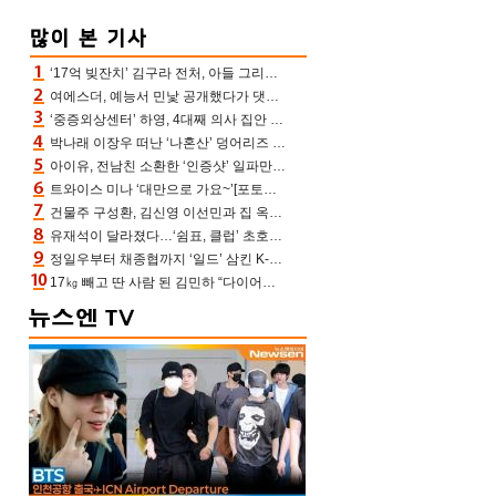
‘17억 빚잔치’ 김구라 전처, 아들 그리는 “나 뿐인데” 친엄마 챙기는 효심 눈길
여에스더, 예능서 민낯 공개했다가 댓글에 충격 “눈 왜 저렇게 처졌냐고”(에스더TV)
‘중증외상센터’ 하영, 4대째 의사 집안 인증 “증조부, 고종 황제 진료”(옥문아)[어제TV]
박나래 이장우 떠난 ‘나혼산’ 덩어리즈 왔다, 1인 1케이크에 팜유 전현무 충격[어제TV]
아이유, 전남친 소환한 ‘인증샷’ 일파만파 속…남사친 변우석 선물도 남겼나 ‘훈훈’
트와이스 미나 ‘대만으로 가요~’[포토엔HD]
건물주 구성환, 김신영 이선민과 집 옥상서 41만원 한우 파티 “화력이 성화봉송”(나혼산)
유재석이 달라졌다…‘쉼표, 클럽’ 초호화 코스에 주우재도 감탄 (놀면 뭐하니?)
정일우부터 채종협까지 ‘일드’ 삼킨 K-배우들의 매서운 돌풍
17㎏ 빼고 딴 사람 된 김민하 “다이어트 화제돼 깜짝, 이럴 일인가”(전현무계획4)[어제TV]