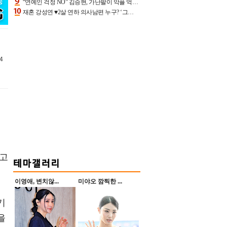
“연예인 걱정 NO” 김승현, 가난팔이 악플 억울할만‥아내+딸과 日 여행
재혼 강성연 ♥2살 연하 의사남편 누구? ‘그알’ 자문의에 훈남 비주얼 초엘리트 스펙 [종합]
4
입고
이영애, 변치않...
미야오 깜찍한 ...
기
을