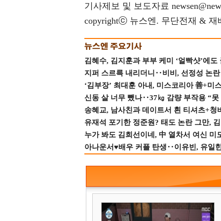
기사제보 및 보도자료 newsen@news
copyrightⓒ 뉴스엔. 무단전재 & 
김혜수, 김지훈과 부부 케미 ‘얼빡샷’에도
지퍼 스르륵 내리더니‥비비, 선정성 논란 터
‘김부장’ 최대훈 아내, 미스코리아 善+미
신동 살 너무 뺐나‥37㎏ 감량 부작용 “못
송혜교, 남사친과 데이트서 흰 티셔츠+청
유재석 포기한 정준원? 태도 논란 그만, 김현
누가 봐도 김희선이네, 中 열차서 여신 미
아나운서♥배우 커플 탄생‥이유빈, 유일한 최