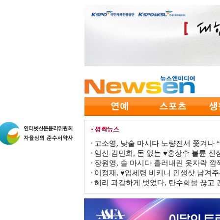
고소영, 낮술 마시다 노량진서 쫓겨나 “점
임신 김민희, 돈 없는 ♥홍상수 불륜 진심
장원영, 술 마시다 흘러내린 옷자락 
이정재, ♥임세령 비키니 인생샷 남겨주
혜리 과감하게 벗었다, 탄수화물 끊고 끈