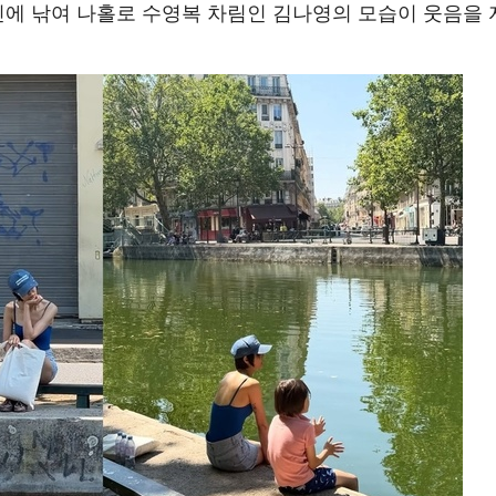
진에 낚여 나홀로 수영복 차림인 김나영의 모습이 웃음을 