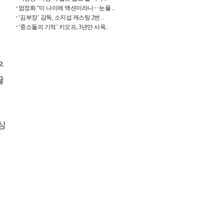
엄정화 “이 나이에 액션이라니‥눈물 ..
‘김부장’ 감독, 소지섭 캐스팅 2번 ..
‘중소돌의 기적’ 키오프, 3년만 사옥..
우
끌
싱
혼