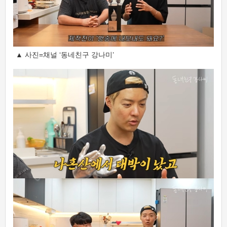
▲ 사진=채널 ‘동네친구 강나미’