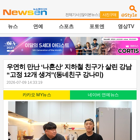
전체기사
|
많이본뉴스
|
사진구매
뉴스
연예
스포츠
포토엔
영상TV
우연히 만난 ‘나혼산’ 지하철 친구가 살린 강남
“고정 12개 생겨”(동네친구 강나미)
2026-07-09 14:33:19
카카오 MY뉴스
네이버 연예뉴스