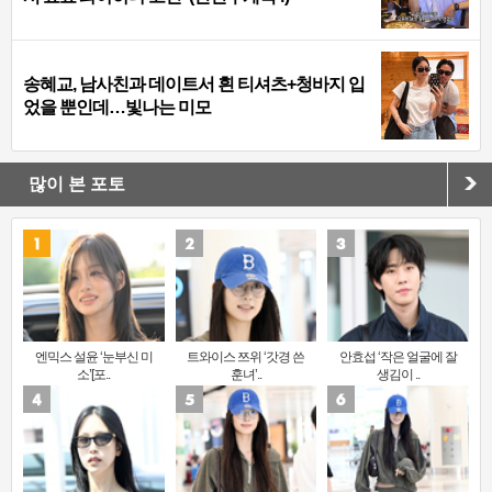
송혜교, 남사친과 데이트서 흰 티셔츠+청바지 입
었을 뿐인데…빛나는 미모
많이 본 포토
엔믹스 설윤 ‘눈부신 미
트와이스 쯔위 ‘갓경 쓴
안효섭 ‘작은 얼굴에 잘
소’[포..
훈녀’..
생김이 ..