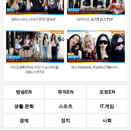
방탄소년단, 시대가 ‘BTS’ 원해🎵 ..
에이티즈, 둠칫❣️ 둠칫❣&#..
미야오(MEOVV), 미모가 넘사벽 (출
에스파(aespa), 죄송해요🥺🎤마이..
국)[뉴스엔TV]
방송EN
뮤직EN
포토EN
생활.문화
스포츠
IT.게임
경제
정치
사회