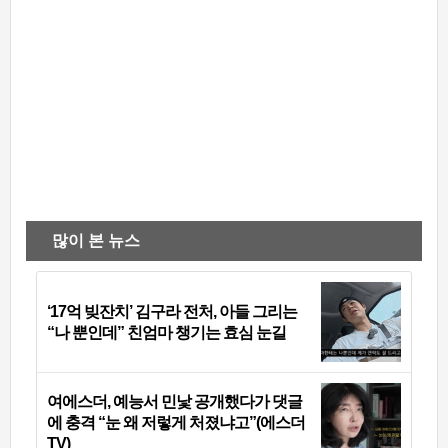
많이 본 뉴스
‘17억 빚잔치’ 김구라 전처, 아들 그리는
“나 뿐인데” 친엄마 챙기는 효심 눈길
여에스더, 예능서 민낯 공개했다가 댓글
에 충격 “눈 왜 저렇게 처졌냐고”(에스더
TV)