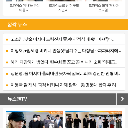
트와이스 미나 ‘눈부신
트와이스 쯔위 ‘야구모
트와이스 쯔위 ‘편안한
아름다..
자만 써..
스타일..
깜짝 뉴스
고소영, 낮술 마시다 노량진서 쫓겨나 “점심 때 4병 마셔”(바..
이정재, ♥임세령 비키니 인생샷 남겨주는 다정남‥파파라치에 ..
혜리 과감하게 벗었다, 탄수화물 끊고 끈 비니키 소화 ‘역대급..
장원영, 술 마시다 흘러내린 옷자락 깜짝…리즈 갱신한 인형 비..
이동국 딸 재시, 파격 비키니 자태 깜짝…美 명문대 합격 후 리..
뉴스엔TV