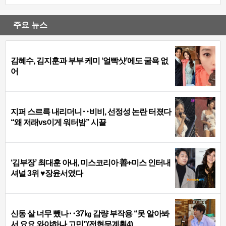
주요 뉴스
김혜수, 김지훈과 부부 케미 ‘얼빡샷’에도 굴욕 없
어
지퍼 스르륵 내리더니‥비비, 선정성 논란 터졌다
“왜 저래vs이게 워터밤” 시끌
‘김부장’ 최대훈 아내, 미스코리아 善+미스 인터내
셔널 3위 ♥장윤서였다
신동 살 너무 뺐나‥37㎏ 감량 부작용 “못 알아봐
서 요요 와야하나 고민”(전현무계획4)