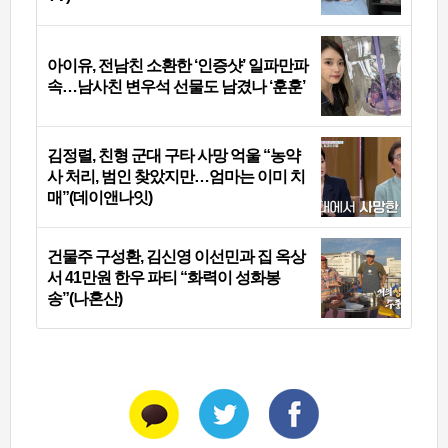
아이유, 전남친 소환한 ‘인증샷’ 일파만파
속…남사친 변우석 선물도 남겼나 ‘훈훈’
김정렬, 친형 군대 구타 사망 억울 “농약
사 처리, 범인 찾았지만…엄마는 이미 치
매”(데이앤나잇)
건물주 구성환, 김신영 이선민과 집 옥상
서 41만원 한우 파티 “화력이 성화봉
송”(나혼산)