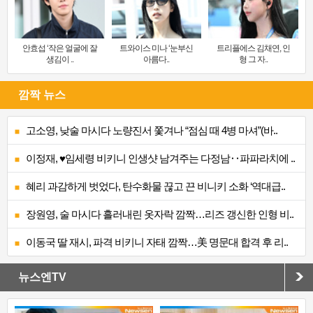
안효섭 ‘작은 얼굴에 잘
트와이스 미나 ‘눈부신
트리플에스 김채연, 인
생김이 ..
아름다..
형 그 자..
깜짝 뉴스
고소영, 낮술 마시다 노량진서 쫓겨나 “점심 때 4병 마셔”(바..
이정재, ♥임세령 비키니 인생샷 남겨주는 다정남‥파파라치에 ..
혜리 과감하게 벗었다, 탄수화물 끊고 끈 비니키 소화 ‘역대급..
장원영, 술 마시다 흘러내린 옷자락 깜짝…리즈 갱신한 인형 비..
이동국 딸 재시, 파격 비키니 자태 깜짝…美 명문대 합격 후 리..
뉴스엔TV