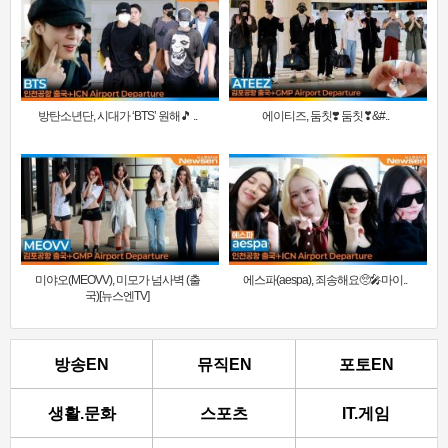
방탄소년단, 시대가 ‘BTS’ 원해🎵 ..
에이티즈, 둠칫❣️ 둠칫❣&#..
미야오(MEOVV), 미모가 넘사벽 (출
에스파(aespa), 죄송해요🥺🎤마이..
국)[뉴스엔TV]
방송EN
뮤직EN
포토EN
생활.문화
스포츠
IT.게임