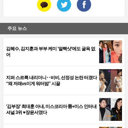
주요 뉴스
김혜수, 김지훈과 부부 케미 ‘얼빡샷’에도 굴욕 없
어
지퍼 스르륵 내리더니‥비비, 선정성 논란 터졌다
“왜 저래vs이게 워터밤” 시끌
‘김부장’ 최대훈 아내, 미스코리아 善+미스 인터내
셔널 3위 ♥장윤서였다