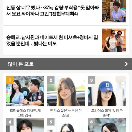
신동 살 너무 뺐나‥37㎏ 감량 부작용 “못 알아봐
서 요요 와야하나 고민”(전현무계획4)
송혜교, 남사친과 데이트서 흰 티셔츠+청바지 입
었을 뿐인데…빛나는 미모
많이 본 포토
트리플에스 김채연, 개
엔믹스 설윤 ‘눈부신 미
트와이스 쯔위 ‘갓경 쓴
그맨 김규..
소’[포..
훈녀’..