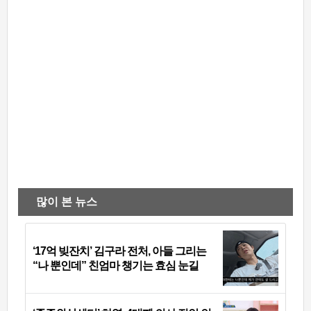
많이 본 뉴스
‘17억 빚잔치’ 김구라 전처, 아들 그리는
“나 뿐인데” 친엄마 챙기는 효심 눈길