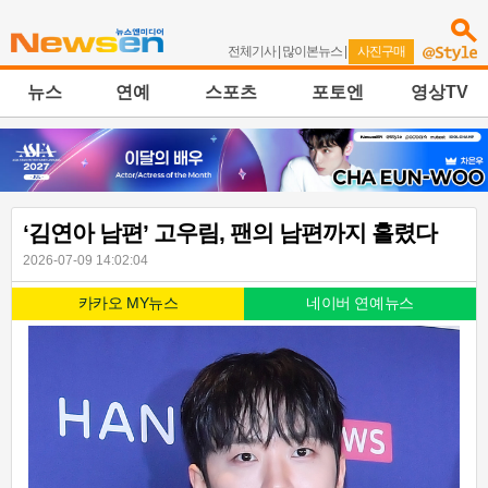
전체기사
|
많이본뉴스
|
사진구매
뉴스
연예
스포츠
포토엔
영상TV
‘김연아 남편’ 고우림, 팬의 남편까지 홀렸다
2026-07-09 14:02:04
카카오 MY뉴스
네이버 연예뉴스