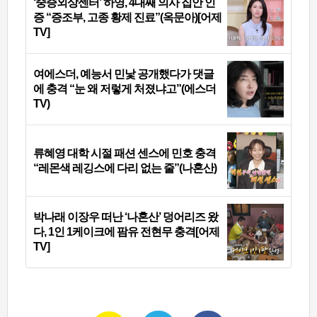
‘중증외상센터’ 하영, 4대째 의사 집안 인
증 “증조부, 고종 황제 진료”(옥문아)[어제
TV]
여에스더, 예능서 민낯 공개했다가 댓글
에 충격 “눈 왜 저렇게 처졌냐고”(에스더
TV)
류혜영 대학 시절 패션 센스에 민호 충격
“레몬색 레깅스에 다리 없는 줄”(나혼산)
박나래 이장우 떠난 ‘나혼산’ 덩어리즈 왔
다, 1인 1케이크에 팜유 전현무 충격[어제
TV]