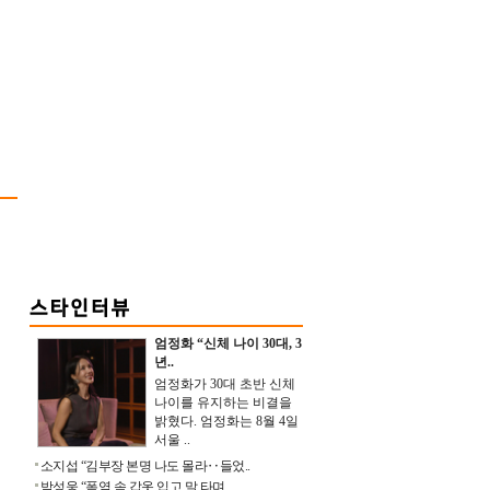
엄정화 “신체 나이 30대, 3
년..
엄정화가 30대 초반 신체
나이를 유지하는 비결을
밝혔다. 엄정화는 8월 4일
서울 ..
소지섭 “김부장 본명 나도 몰라‥들었..
박성웅 “폭염 속 갑옷 입고 말 타며 ..