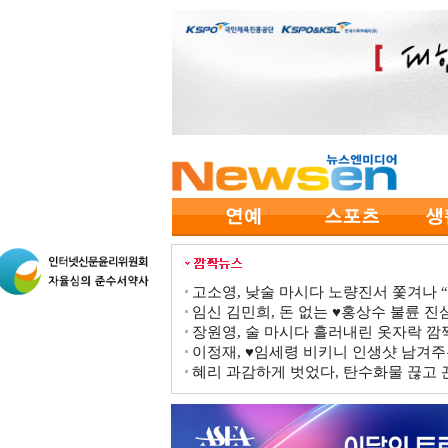
고소영, 낮술 마시다 노량진서 쫓겨나 “점
임신 김민희, 돈 없는 ♥홍상수 불륜 진심
장원영, 술 마시다 흘러내린 옷자락 
이정재, ♥임세령 비키니 인생샷 남겨주
혜리 과감하게 벗었다, 탄수화물 끊고 끈