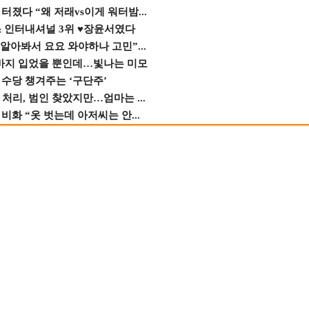
졌다 “왜 저래vs이게 워터밤...
스 인터내셔널 3위 ♥장윤서였다
 알아봐서 요요 와야하나 고민”...
바지 입었을 뿐인데…빛나는 미모
수당 챙겨주는 ‘구단주’
 처리, 범인 찾았지만…엄마는 ...
비화 “옷 벗는데 아저씨는 안...