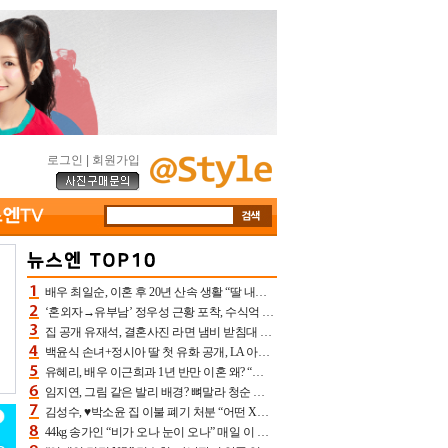
로그인
|
회원가입
배우 최일순, 이혼 후 20년 산속 생활 “딸 내가 버렸다고 원망‥맘 아파”(특종)[어제TV]
‘혼외자→유부남’ 정우성 근황 포착, 수식억 해킹 피해 후배 만났다 “존경하는”
집 공개 유재석, 결혼사진 라면 냄비 받침대 되고 분노‥가족사진도 피해(놀뭐)[어제TV]
백윤식 손녀+정시아 딸 첫 유화 공개, LA 아트쇼→서울국제조각페스타 작가다운 수준급 실력
유혜리, 배우 이근희과 1년 반만 이혼 왜? “식칼 꽂고 의자 던져” 충격 폭로(특종)[어제TV]
임지연, 그림 같은 발리 배경? 뼈말라 청순 비키니 핏에 상대 안 되네
김성수, ♥박소윤 집 이불 폐기 처분 “어떤 X이랑 썼을지 몰라” 질투(신랑수업2)[어제TV]
44kg 송가인 “비가 오나 눈이 오나” 매일 이 운동, 허벅지 근육량 상승+체지방 감소