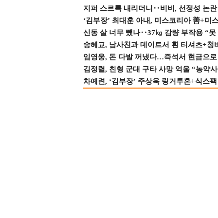
지퍼 스르륵 내리더니‥비비, 선정성 논란 터
‘김부장’ 최대훈 아내, 미스코리아 善+미
신동 살 너무 뺐나‥37㎏ 감량 부작용 “못
송혜교, 남사친과 데이트서 흰 티셔츠+청
임영웅, 돈 다발 꺼냈다…즉석서 현금으로 
김정렬, 친형 군대 구타 사망 억울 “농약사
차예련, ‘김부장’ 주상욱 링거투혼+식스팩 