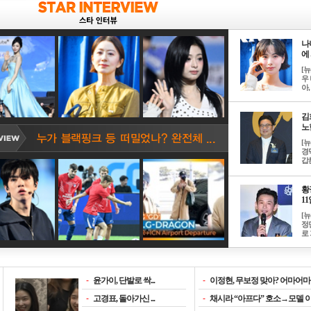
나
에 
[
우 
아, .
김
노한
[
경
갑론
황
11일
[
정
로 
-
윤가이, 단발로 싹...
-
이정현, 무보정 맞아? 어마어마한
-
고경표, 돌아가신 ...
-
채시라 “아프다” 호소→모델 이소