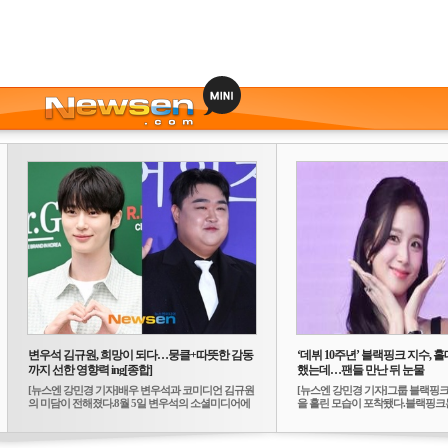
변우석 김규원, 희망이 되다…뭉클+따뜻한 감동
‘데뷔 10주년’ 블랙핑크 지수, 홀
까지 선한 영향력 ing[종합]
했는데…팬들 만난 뒤 눈물
[뉴스엔 강민경 기자]배우 변우석과 코미디언 김규원
[뉴스엔 강민경 기자]그룹 블랙핑크
의 미담이 전해졌다.8월 5일 변우석의 소셜미디어에
을 흘린 모습이 포착됐다.블랙핑크는
는 ...
10...