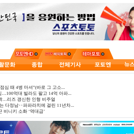
심 때 4병 마셔”(바로 그 고소...
…100억대 빌라도 팔고 14억 아파...
깜짝…리즈 갱신한 인형 비주얼
는 다정남‥파파라치에 걸린 11년차...
 비니키 소화 ‘역대급’