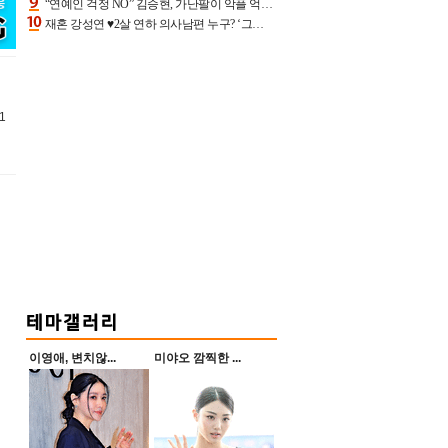
“연예인 걱정 NO” 김승현, 가난팔이 악플 억울할만‥아내+딸과 日 여행
재혼 강성연 ♥2살 연하 의사남편 누구? ‘그알’ 자문의에 훈남 비주얼 초엘리트 스펙 [종합]
1
이영애, 변치않...
미야오 깜찍한 ...