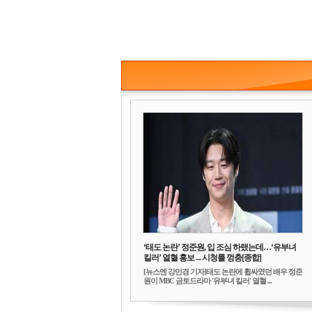
‘태도 논란’ 정준원, 입 조심 하랬는데…‘유부녀
킬러’ 열혈 홍보→시청률 껑충[종합]
[뉴스엔 강민경 기자]태도 논란에 휩싸였던 배우 정준
원이 MBC 금토드라마 '유부녀 킬러' 열혈 ...