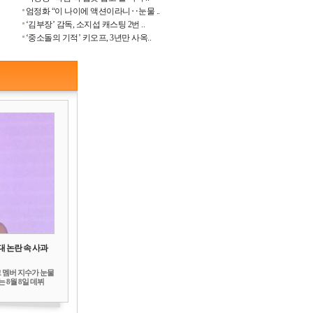
엄정화 “이 나이에 액션이라니‥눈물 ..
‘김부장’ 감독, 소지섭 캐스팅 2번 ..
‘중소돌의 기적’ 키오프, 3년만 사옥..
대 논란 속 사과
 멤버 지수가 눈물
 8월 8일 데뷔