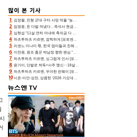
김정렬, 친형 군대 구타 사망 억울 “농약사 처리, 범인 찾았지만…엄마는 이미 치매”(데이앤나잇)
임영웅, 돈 다발 꺼냈다…즉석서 현금으로 수당 챙겨주는 ‘구단주’
심현섭 “11살 연하 아내에 축의금 다 뺏겨, 집도 아내 명의” (동치미)[결정적장면]
하츠투하츠 카르멘, 깜찍하게 [포토엔HD]
리센느 미나미 母, 한국 엄마들과 친해진 비결=BTS “최애 정국 얘기로 통해”(전참시)
이찬원, 원조 춤꾼 박남정 향한 팬심 “어머님 잘 계시지” 폭소(불후)
하츠투하츠 카르멘, 싱그럽게 인사 [포토엔HD]
윤가이, 단발로 싹둑+사주 맹신‥18살 연상 ♥장기하 반한 엉뚱·열정 매력(전참시)
하츠투하츠 카르멘, 우아한 런웨이 [포토엔HD]
시온-이안-성찬, 상큼한 ‘2026 가요대전 썸머’ MC [포토엔HD]
고
울
 시
거