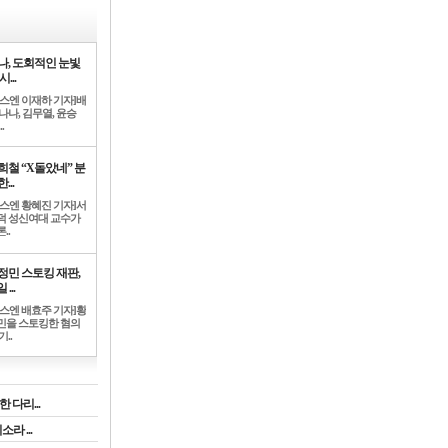
나, 도회적인 눈빛
시...
뉴스엔 이재하 기자]배
나나, 김무열, 윤승
.
희철 “X돌았네” 분
...
뉴스엔 황혜진 기자]서
덕 성신여대 교수가
..
정민 스토킹 재판,
 ...
뉴스엔 배효주 기자]황
민을 스토킹한 혐의
기..
 다리...
라 ...