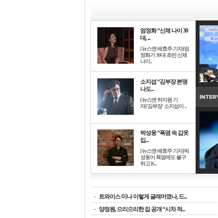
엄정화 “신체 나이 30
대, ...
[뉴스엔 배효주 기자]엄
정화가 30대 초반 신체
나이..
소지섭 “김부장 본명
나도...
[뉴스엔 하지원 기
자]'김부장' 소지섭이 ..
박성웅 “폭염 속 갑옷
입...
[뉴스엔 배효주 기자]박
성웅이 폭염에도 불구
하고 K..
-
트와이스 미나 이렇게 글래머였나, 드...
-
양정원, 으리으리한 집 공개 “시차 적...