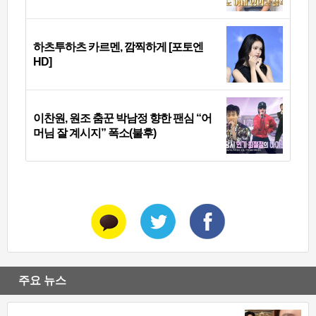
하츠투하츠 카르멘, 깜찍하게 [포토엔
HD]
이찬원, 원조 춤꾼 박남정 향한 팬심 “어
머님 잘 계시지” 폭소(불후)
주요 뉴스