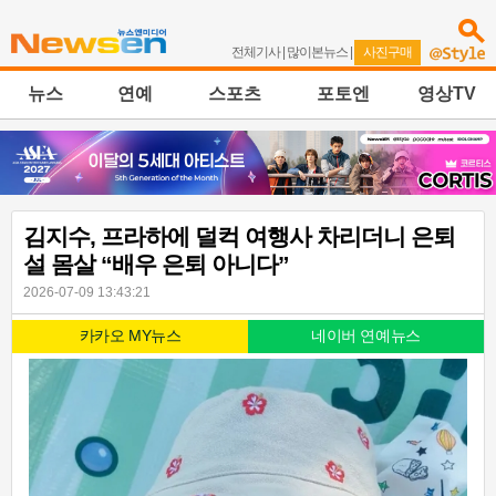
전체기사
|
많이본뉴스
|
사진구매
뉴스
연예
스포츠
포토엔
영상TV
김지수, 프라하에 덜컥 여행사 차리더니 은퇴
설 몸살 “배우 은퇴 아니다”
2026-07-09 13:43:21
카카오 MY뉴스
네이버 연예뉴스