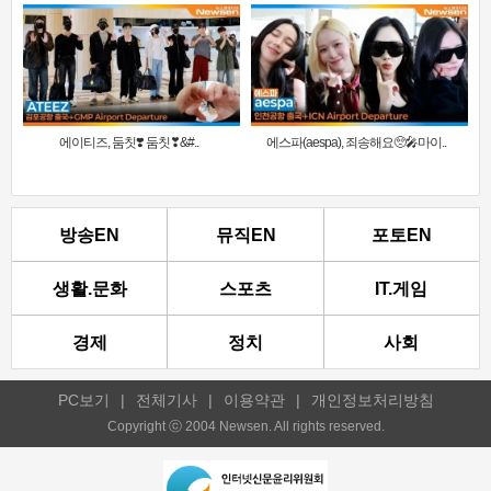
에이티즈, 둠칫❣️ 둠칫❣&#..
에스파(aespa), 죄송해요🥺🎤마이..
방송EN
뮤직EN
포토EN
생활.문화
스포츠
IT.게임
경제
정치
사회
PC보기
|
전체기사
|
이용약관
|
개인정보처리방침
Copyright ⓒ 2004 Newsen. All rights reserved.