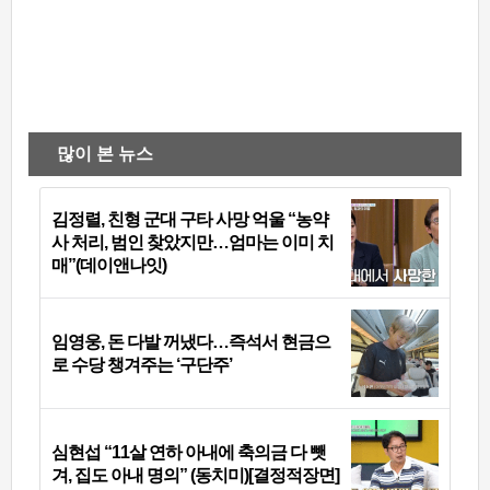
많이 본 뉴스
김정렬, 친형 군대 구타 사망 억울 “농약
사 처리, 범인 찾았지만…엄마는 이미 치
매”(데이앤나잇)
임영웅, 돈 다발 꺼냈다…즉석서 현금으
로 수당 챙겨주는 ‘구단주’
심현섭 “11살 연하 아내에 축의금 다 뺏
겨, 집도 아내 명의” (동치미)[결정적장면]