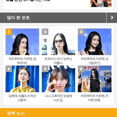
많이 본 포토
하츠투하츠 카르멘, 깜
트와이스 미나 ‘눈부신
하츠투하츠 카르멘, 싱
찍하게 [..
아름다..
그럽게 인..
김희애, 세월도 비켜간
나나, 도회적인 눈빛에
하츠투하츠 카르멘, 우
고품격 ..
시선 집..
아한 런웨..
깜짝 뉴스