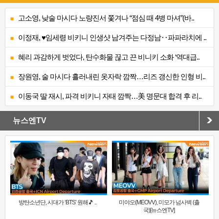
고소영, 낮술 마시다 노량진서 쫓겨나 “점심 때 4병 마셔”(바..
이정재, ♥임세령 비키니 인생샷 남겨주는 다정남‥파파라치에 ..
혜리 과감하게 벗었다, 탄수화물 끊고 끈 비니키 소화 ‘역대급..
장원영, 술 마시다 흘러내린 옷자락 깜짝…리즈 갱신한 인형 비..
이동국 딸 재시, 파격 비키니 자태 깜짝…美 명문대 합격 후 리..
뉴스엔TV
방탄소년단, 시대가 ‘BTS’ 원해🎵 ..
미야오(MEOVV), 미모가 넘사벽 (출
국)[뉴스엔TV]