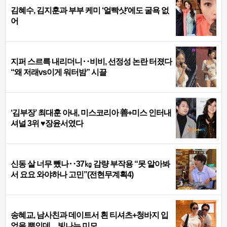
김혜수, 김지훈과 부부 케미 ‘얼빡샷’에도 굴욕 없
어
지퍼 스르륵 내리더니‥비비, 선정성 논란 터졌다
“왜 저래vs이게 워터밤” 시끌
‘김부장’ 최대훈 아내, 미스코리아 善+미스 인터내
셔널 3위 ♥장윤서였다
신동 살 너무 뺐나‥37㎏ 감량 부작용 “못 알아봐
서 요요 와야하나 고민”(전현무계획4)
송혜교, 남사친과 데이트서 흰 티셔츠+청바지 입
었을 뿐인데…빛나는 미모