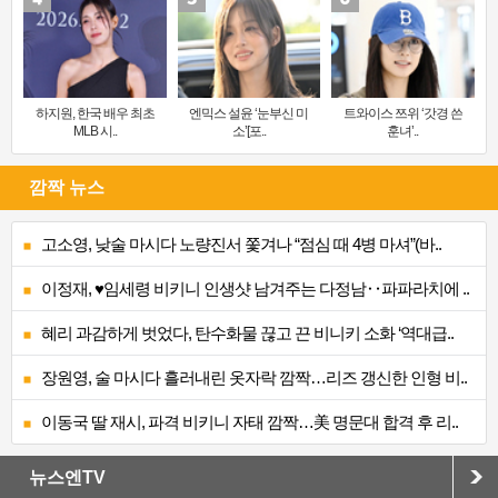
하지원, 한국 배우 최초
엔믹스 설윤 ‘눈부신 미
트와이스 쯔위 ‘갓경 쓴
MLB 시..
소’[포..
훈녀’..
깜짝 뉴스
고소영, 낮술 마시다 노량진서 쫓겨나 “점심 때 4병 마셔”(바..
이정재, ♥임세령 비키니 인생샷 남겨주는 다정남‥파파라치에 ..
혜리 과감하게 벗었다, 탄수화물 끊고 끈 비니키 소화 ‘역대급..
장원영, 술 마시다 흘러내린 옷자락 깜짝…리즈 갱신한 인형 비..
이동국 딸 재시, 파격 비키니 자태 깜짝…美 명문대 합격 후 리..
뉴스엔TV