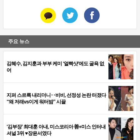
주요 뉴스
김혜수, 김지훈과 부부 케미 ‘얼빡샷’에도 굴욕 없
어
지퍼 스르륵 내리더니‥비비, 선정성 논란 터졌다
“왜 저래vs이게 워터밤” 시끌
‘김부장’ 최대훈 아내, 미스코리아 善+미스 인터내
셔널 3위 ♥장윤서였다