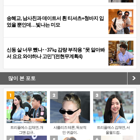
송혜교, 남사친과 데이트서 흰 티셔츠+청바지 입
었을 뿐인데…빛나는 미모
신동 살 너무 뺐나‥37㎏ 감량 부작용 “못 알아봐
서 요요 와야하나 고민”(전현무계획4)
많이 본 포토
트리플에스 김채연, 개
샤를리즈 테론, 독보적
트리플에스 김채연, 서
그맨 김규..
인 귀걸이..
울월드컵..