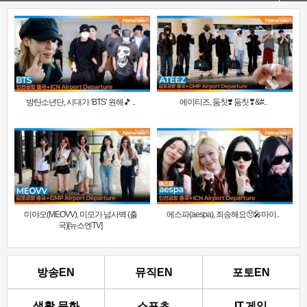
방탄소년단, 시대가 ‘BTS’ 원해🎵 ..
에이티즈, 둠칫❣️ 둠칫❣&#..
미야오(MEOVV), 미모가 넘사벽 (출
에스파(aespa), 죄송해요🥺🎤마이..
국)[뉴스엔TV]
방송EN
뮤직EN
포토EN
생활.문화
스포츠
IT.게임