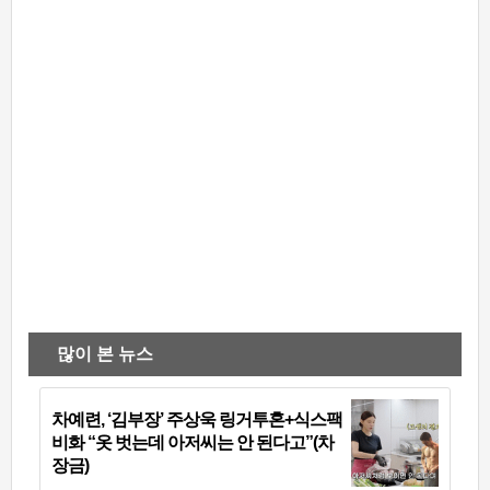
많이 본 뉴스
차예련, ‘김부장’ 주상욱 링거투혼+식스팩
비화 “옷 벗는데 아저씨는 안 된다고”(차
장금)