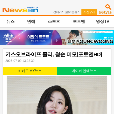
전체기사
|
많이본뉴스
|
사진구매
뉴스
연예
스포츠
포토엔
영상TV
키스오브라이프 쥴리, 청순 미모[포토엔HD]
2026-07-09 13:28:39
카카오 MY뉴스
네이버 연예뉴스