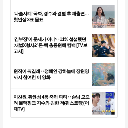
‘나솔사계’ 국화, 경수와 결별 후 재출연…
첫인상 3표 몰표
‘김부장’이 문제가 아냐‥11% 섭섭했던
‘재벌X형사2’ 돈·빽 총동원해 컴백 [TV보
고서]
원작이 뭐길래‥정해인 강하늘에 장원영
까지 참여한 이 영화
이찬원, 황윤성 4등 축하 파티‥손님 모으
려 블랙핑크 지수와 친한 척(편스토랑)[어
제TV]