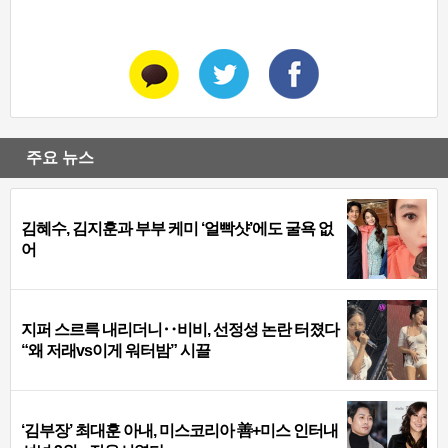
주요 뉴스
김혜수, 김지훈과 부부 케미 ‘얼빡샷’에도 굴욕 없
어
지퍼 스르륵 내리더니‥비비, 선정성 논란 터졌다
“왜 저래vs이게 워터밤” 시끌
‘김부장’ 최대훈 아내, 미스코리아 善+미스 인터내