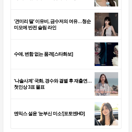
‘견미리 딸’ 이유비, 금수저의 여유…청순
미모에 반전 슬림 라인
수애, 변함 없는 품격[스타화보]
‘나솔사계’ 국화, 경수와 결별 후 재출연…
첫인상 3표 몰표
엔믹스 설윤 ‘눈부신 미소’[포토엔HD]