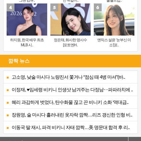
그맨 김규..
인 귀걸이..
울월드컵..
하지원, 한국 배우 최초
정은채, 화사한 명사수
엔믹스 설윤 ‘눈부신 미
MLB 시..
[포토엔H..
소’[포..
깜짝 뉴스
고소영, 낮술 마시다 노량진서 쫓겨나 “점심 때 4병 마셔”(바..
이정재, ♥임세령 비키니 인생샷 남겨주는 다정남‥파파라치에 ..
혜리 과감하게 벗었다, 탄수화물 끊고 끈 비니키 소화 ‘역대급..
장원영, 술 마시다 흘러내린 옷자락 깜짝…리즈 갱신한 인형 비..
이동국 딸 재시, 파격 비키니 자태 깜짝…美 명문대 합격 후 리..