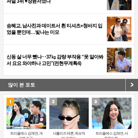
셔널 3위 ♥장윤서였다
송혜교, 남사친과 데이트서 흰 티셔츠+청바지 입
었을 뿐인데…빛나는 미모
신동 살 너무 뺐나‥37㎏ 감량 부작용 “못 알아봐
서 요요 와야하나 고민”(전현무계획4)
많이 본 포토
트리플에스 김채연, 개
샤를리즈 테론, 독보적
트리플에스 김채연, 서