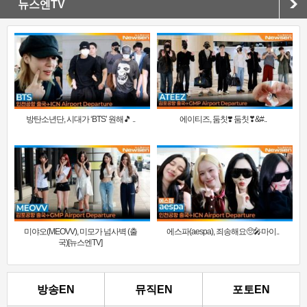
뉴스엔TV
방탄소년단, 시대가 ‘BTS’ 원해🎵 ..
에이티즈, 둠칫❣️ 둠칫❣&#..
미야오(MEOVV), 미모가 넘사벽 (출
에스파(aespa), 죄송해요🥺🎤마이..
국)[뉴스엔TV]
방송EN
뮤직EN
포토EN