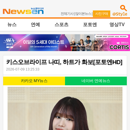
전체기사
|
많이본뉴스
|
사진구매
뉴스
연예
스포츠
포토엔
영상TV
키스오브라이프 나띠, 하트가 화보[포토엔HD]
2026-07-09 13:25:33
카카오 MY뉴스
네이버 연예뉴스