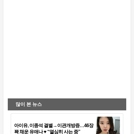
많이 본 뉴스
아이유, 이종석 결별→이관개방증…46장
꽉 채운 유애나 ♥ “열심히 사는 중”