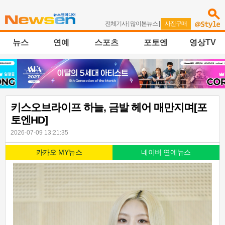
전체기사
|
많이본뉴스
|
사진구매
뉴스
연예
스포츠
포토엔
영상TV
키스오브라이프 하늘, 금발 헤어 매만지며[포
토엔HD]
2026-07-09 13:21:35
카카오 MY뉴스
네이버 연예뉴스