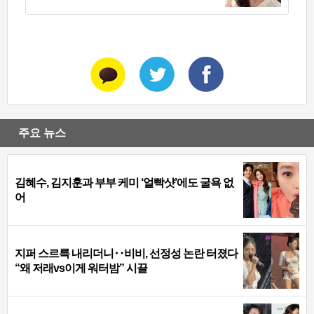
주요 뉴스
김혜수, 김지훈과 부부 케미 ‘얼빡샷’에도 굴욕 없
어
지퍼 스르륵 내리더니‥비비, 선정성 논란 터졌다
“왜 저래vs이게 워터밤” 시끌