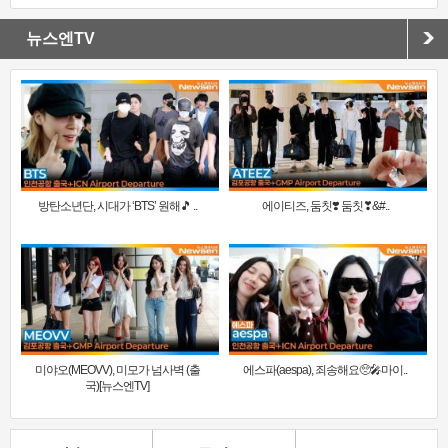
뉴스엔TV
방탄소년단, 시대가 ‘BTS’ 원해🎵 ..
에이티즈, 둠칫❣️ 둠칫❣&#..
미야오(MEOVV), 미모가 넘사벽 (출
에스파(aespa), 죄송해요🥺🎤마이..
국)[뉴스엔TV]