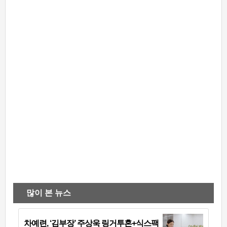
많이 본 뉴스
차예련, ‘김부장’ 주상욱 링거투혼+식스팩