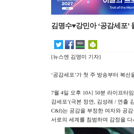
김명수♥강민아 ‘공감세포’
[뉴스엔 김명미 기자]
‘공감세포’가 첫 주 방송부터 복선
7월 4일 오후 10시 50분 라이프타
감세포’(극본 정연, 김성래 / 연출 김칠봉 
C&I)는 공감을 부정한 여자와 공
서로의 세계를 침범하며 감정을 다