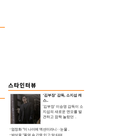
‘김부장’ 감독, 소지섭 캐
스..
'김부장' 이승영 감독이 소
지섭의 새로운 면모를 발
견하고 깜짝 놀랐던 ..
엄정화 “이 나이에 액션이라니‥눈물 ..
박성웅 “폭염 속 갑옷 입고 말 타며 ..