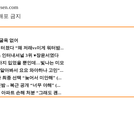
en.com
재배포 금지
 굴욕 없어
졌다 “왜 저래vs이게 워터밤...
스 인터내셔널 3위 ♥장윤서였다
바지 입었을 뿐인데…빛나는 미모
 알아봐서 요요 와야하나 고민”...
종 선택 “늦어서 미안해” (...
→복근 공개 “너무 야해” (...
 아파트 손해 처분 “그래도 괜...