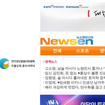
고소영, 낮술 마시다 노량진서 쫓겨나 “점
임신 김민희, 돈 없는 ♥홍상수 불륜 진심
장원영, 술 마시다 흘러내린 옷자락 
이정재, ♥임세령 비키니 인생샷 남겨주
혜리 과감하게 벗었다, 탄수화물 끊고 끈