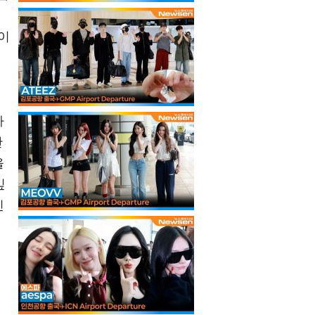
이
자
만
을
깊
진