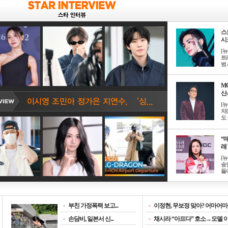
스
시크
[
트
범 &
M
산서
[
자
도 
“매
래 
[
송
들이
-
부친 가정폭력 보고...
-
이정현, 무보정 맞아? 어마어마한
-
손담비, 일본서 신...
-
채시라 “아프다” 호소→모델 이소