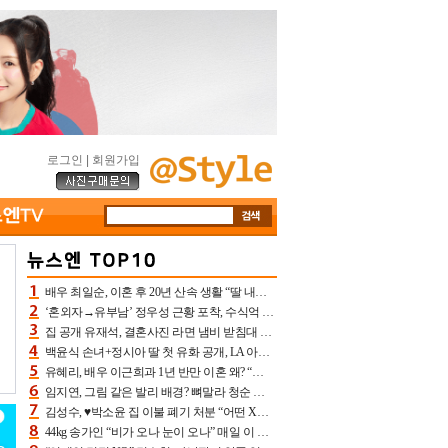
로그인
|
회원가입
배우 최일순, 이혼 후 20년 산속 생활 “딸 내가 버렸다고 원망‥맘 아파”(특종)[어제TV]
‘혼외자→유부남’ 정우성 근황 포착, 수식억 해킹 피해 후배 만났다 “존경하는”
집 공개 유재석, 결혼사진 라면 냄비 받침대 되고 분노‥가족사진도 피해(놀뭐)[어제TV]
백윤식 손녀+정시아 딸 첫 유화 공개, LA 아트쇼→서울국제조각페스타 작가다운 수준급 실력
유혜리, 배우 이근희과 1년 반만 이혼 왜? “식칼 꽂고 의자 던져” 충격 폭로(특종)[어제TV]
임지연, 그림 같은 발리 배경? 뼈말라 청순 비키니 핏에 상대 안 되네
김성수, ♥박소윤 집 이불 폐기 처분 “어떤 X이랑 썼을지 몰라” 질투(신랑수업2)[어제TV]
44kg 송가인 “비가 오나 눈이 오나” 매일 이 운동, 허벅지 근육량 상승+체지방 감소