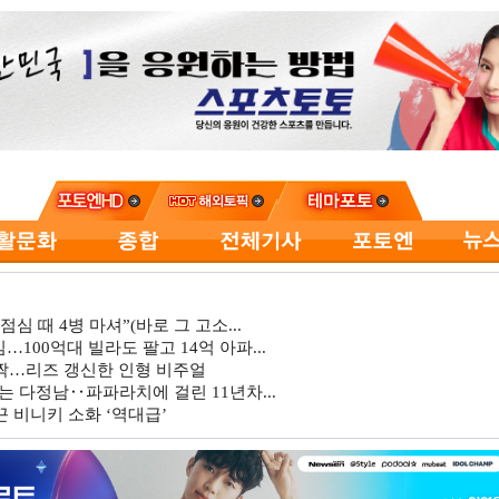
심 때 4병 마셔”(바로 그 고소...
…100억대 빌라도 팔고 14억 아파...
깜짝…리즈 갱신한 인형 비주얼
는 다정남‥파파라치에 걸린 11년차...
 비니키 소화 ‘역대급’