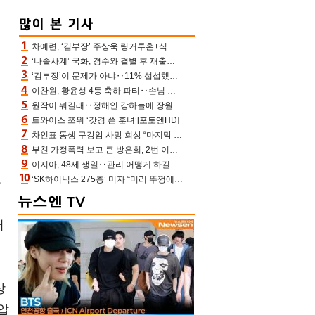
차예련, ‘김부장’ 주상욱 링거투혼+식스팩 비화 “옷 벗는데 아저씨는 안 된다고”(차장금)
‘나솔사계’ 국화, 경수와 결별 후 재출연…첫인상 3표 몰표
‘김부장’이 문제가 아냐‥11% 섭섭했던 ‘재벌X형사2’ 돈·빽 총동원해 컴백 [TV보고서]
이찬원, 황윤성 4등 축하 파티‥손님 모으려 블랙핑크 지수와 친한 척(편스토랑)[어제TV]
원작이 뭐길래‥정해인 강하늘에 장원영까지 참여한 이 영화
트와이스 쯔위 ‘갓경 쓴 훈녀’[포토엔HD]
차인표 동생 구강암 사망 회상 “마지막 순간 동생 손 잡아준 신애라, 두고두고 고마워” (신애라이프)
부친 가정폭력 보고 큰 방은희, 2번 이혼 후 잠수→母 고독사에 자책(특종세상)[어제TV]
.
이지아, 48세 생일‥관리 어떻게 하길래 놀라운 동안 미모
‘SK하이닉스 275층’ 미자 “머리 뚜껑에서 사, 주식만 안 해도 돈 버는 것”
아
을
머
상
압