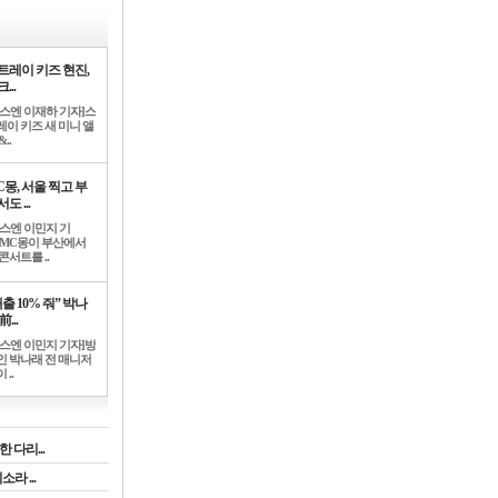
트레이 키즈 현진,
...
뉴스엔 이재하 기자]스
레이 키즈 새 미니 앨
..
C몽, 서울 찍고 부
도 ...
뉴스엔 이민지 기
]MC몽이 부산에서
콘서트를 ..
출 10% 줘” 박나
前...
뉴스엔 이민지 기자]방
인 박나래 전 매니저
 ..
 다리...
라 ...