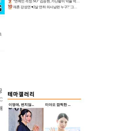
“연예인 걱정 NO” 김승현, 가난팔이 악플 억울할만‥아내+딸과 日 여행
재혼 강성연 ♥2살 연하 의사남편 누구? ‘그알’ 자문의에 훈남 비주얼 초엘리트 스펙 [종합]
1
공
C
이영애, 변치않...
미야오 깜찍한 ...
해