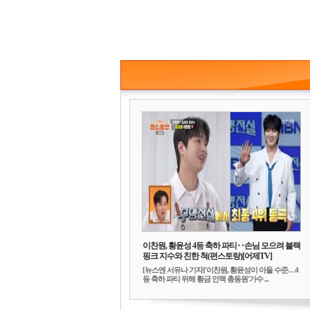
이찬원, 황윤성 4등 축하 파티‥손님 모으려 블랙
핑크 지수와 친한 척(편스토랑)[어제TV]
[뉴스엔 서유나 기자]'이찬원, 황윤성이 아들 수준…4
등 축하 파티 위해 황금 인맥 총동원'가수 ...