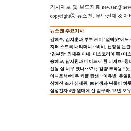
기사제보 및 보도자료 newsen@news
copyrightⓒ 뉴스엔. 무단전재 & 
김혜수, 김지훈과 부부 케미 ‘얼빡샷’에도
지퍼 스르륵 내리더니‥비비, 선정성 논란 터
‘김부장’ 최대훈 아내, 미스코리아 善+미
송혜교, 남사친과 데이트서 흰 티셔츠+청
신동 살 너무 뺐나‥37㎏ 감량 부작용 “못
아나운서♥배우 커플 탄생‥이유빈, 유일한 최
심혜진 조카 심재원, 00년생과 단둘이 하룻밤
삼성전자 4만 원대에 산 김구라, 15년 보유