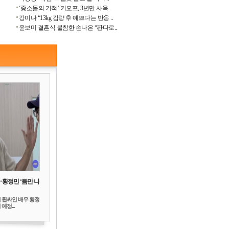
‘중소돌의 기적’ 키오프, 3년만 사옥..
강미나 “13kg 감량 후 예쁘다는 반응 ..
윤보미 결혼식 불참한 손나은 “판다로..
‥황정민 ‘틈만 나
 휩싸인 배우 황정
예정...