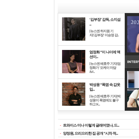
‘김부장’ 감독, 소지섭
...
[뉴스엔 하지원 기
자]'김부장' 이승영 감..
엄정화 “이 나이에 액
션이...
[뉴스엔 배효주 기자]엄
정화가 '오케이 마담
&#..
박성웅 “폭염 속 갑옷
입...
[뉴스엔 배효주 기자]박
성웅이 폭염에도 불구
하고 K..
-
트와이스 미나 이렇게 글래머였나, 드...
-
양정원, 으리으리한 집 공개 “시차 적...