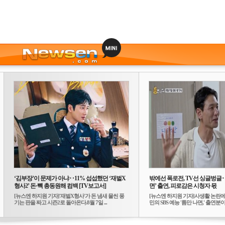
‘김부장’이 문제가 아냐‥11% 섭섭했던 ‘재벌X
밖에선 폭로전, TV선 싱글벙글
형사2’ 돈·빽 총동원해 컴백 [TV보고서]
면’ 출연, 피로감은 시청자 몫
[뉴스엔 하지원 기자]'재벌X형사'가 돈 냄새 물씬 풍
[뉴스엔 하지원 기자]사생활 논란에
기는 판을 짜고 시즌2로 돌아온다.8월 7일 ...
민의 SBS 예능 '틈만 나면,' 출연분이 