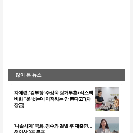
많이 본 뉴스
차예련, ‘김부장’ 주상욱 링거투혼+식스팩
비화 “옷 벗는데 아저씨는 안 된다고”(차
장금)
‘나솔사계’ 국화, 경수와 결별 후 재출연…
첫인상 3표 몰표