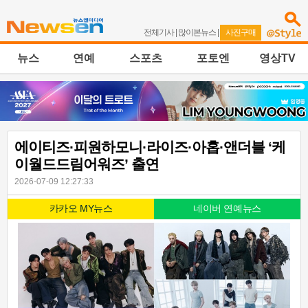
전체기사
|
많이본뉴스
|
사진구매
뉴스
연예
스포츠
포토엔
영상TV
에이티즈·피원하모니·라이즈·아홉·앤더블 ‘케
이월드드림어워즈’ 출연
2026-07-09 12:27:33
카카오 MY뉴스
네이버 연예뉴스