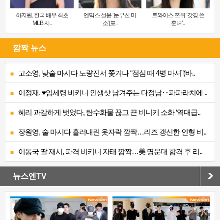
하지원, 한국 배우 최초
엔믹스 설윤 ‘눈부신 미
트와이스 쯔위 ‘갓경 쓴
MLB 시..
소’[포..
훈녀’..
깜짝 뉴스
고소영, 낮술 마시다 노량진서 쫓겨나 “점심 때 4병 마셔”(바..
이정재, ♥임세령 비키니 인생샷 남겨주는 다정남‥파파라치에 ..
혜리 과감하게 벗었다, 탄수화물 끊고 끈 비니키 소화 ‘역대급..
장원영, 술 마시다 흘러내린 옷자락 깜짝…리즈 갱신한 인형 비..
이동국 딸 재시, 파격 비키니 자태 깜짝…美 명문대 합격 후 리..
뉴스엔TV