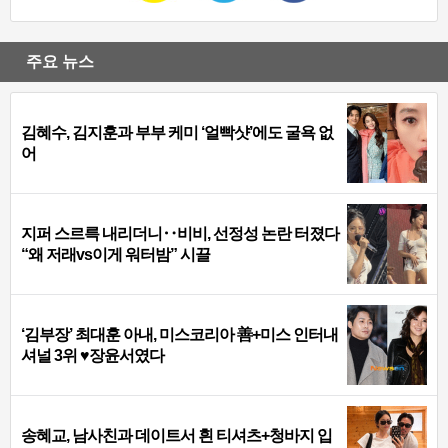
주요 뉴스
김혜수, 김지훈과 부부 케미 ‘얼빡샷’에도 굴욕 없
어
지퍼 스르륵 내리더니‥비비, 선정성 논란 터졌다
“왜 저래vs이게 워터밤” 시끌
‘김부장’ 최대훈 아내, 미스코리아 善+미스 인터내
셔널 3위 ♥장윤서였다
송혜교, 남사친과 데이트서 흰 티셔츠+청바지 입