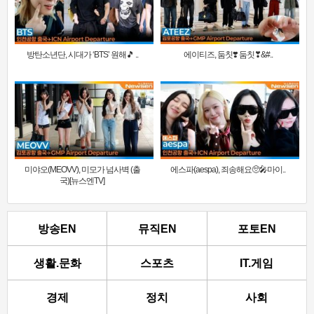
방탄소년단, 시대가 ‘BTS’ 원해🎵 ..
에이티즈, 둠칫❣️ 둠칫❣&#..
미야오(MEOVV), 미모가 넘사벽 (출
에스파(aespa), 죄송해요🥺🎤마이..
국)[뉴스엔TV]
방송EN
뮤직EN
포토EN
생활.문화
스포츠
IT.게임
경제
정치
사회