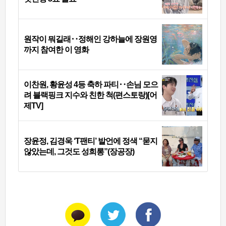
원작이 뭐길래‥정해인 강하늘에 장원영
까지 참여한 이 영화
이찬원, 황윤성 4등 축하 파티‥손님 모으
려 블랙핑크 지수와 친한 척(편스토랑)[어
제TV]
장윤정, 김경욱 ‘T팬티’ 발언에 정색 “묻지
않았는데, 그것도 성희롱”(장공장)