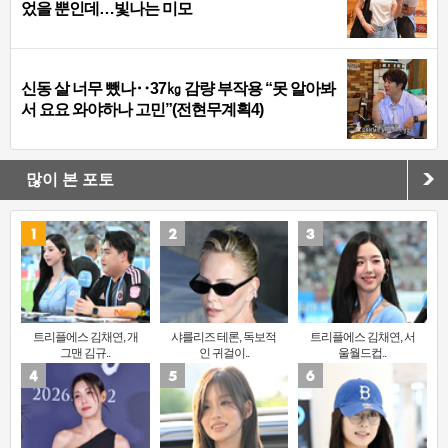
었을 뿐인데…빛나는 미모
신동 살 너무 뺐나‥37㎏ 감량 부작용 “못 알아봐
서 요요 와야하나 고민”(전현무계획4)
많이 본 포토
트리플에스 김채연, 개
샤를리즈 테론, 독보적
트리플에스 김채연, 서
그맨 김규..
인 귀걸이..
울월드컵..