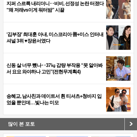
지퍼 스르륵 내리더니‥비비, 선정성 논란 터졌다
“왜 저래vs이게 워터밤” 시끌
‘김부장’ 최대훈 아내, 미스코리아 善+미스 인터내
셔널 3위 ♥장윤서였다
신동 살 너무 뺐나‥37㎏ 감량 부작용 “못 알아봐
서 요요 와야하나 고민”(전현무계획4)
송혜교, 남사친과 데이트서 흰 티셔츠+청바지 입
었을 뿐인데…빛나는 미모
많이 본 포토