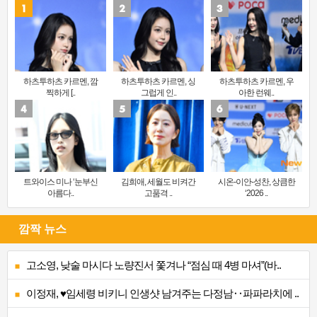
하츠투하츠 카르멘, 깜
하츠투하츠 카르멘, 싱
하츠투하츠 카르멘, 우
찍하게 [..
그럽게 인..
아한 런웨..
트와이스 미나 ‘눈부신
김희애, 세월도 비켜간
시온-이안-성찬, 상큼한
아름다..
고품격 ..
‘2026 ..
깜짝 뉴스
고소영, 낮술 마시다 노량진서 쫓겨나 “점심 때 4병 마셔”(바..
이정재, ♥임세령 비키니 인생샷 남겨주는 다정남‥파파라치에 ..