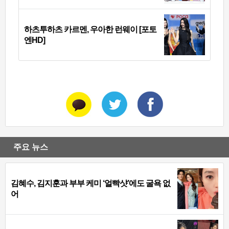
하츠투하츠 카르멘, 우아한 런웨이 [포토
엔HD]
주요 뉴스
김혜수, 김지훈과 부부 케미 ‘얼빡샷’에도 굴욕 없
어