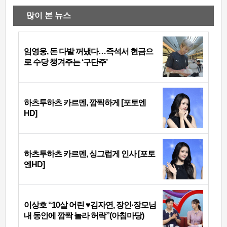
많이 본 뉴스
임영웅, 돈 다발 꺼냈다…즉석서 현금으
로 수당 챙겨주는 ‘구단주’
하츠투하츠 카르멘, 깜찍하게 [포토엔
HD]
하츠투하츠 카르멘, 싱그럽게 인사 [포토
엔HD]
이상호 “10살 어린 ♥김자연, 장인·장모님
내 동안에 깜짝 놀라 허락”(아침마당)