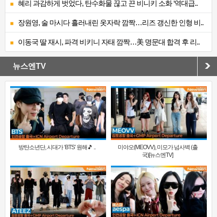
혜리 과감하게 벗었다, 탄수화물 끊고 끈 비니키 소화 ‘역대급..
장원영, 술 마시다 흘러내린 옷자락 깜짝…리즈 갱신한 인형 비..
이동국 딸 재시, 파격 비키니 자태 깜짝…美 명문대 합격 후 리..
뉴스엔TV
방탄소년단, 시대가 ‘BTS’ 원해🎵 ..
미야오(MEOVV), 미모가 넘사벽 (출
국)[뉴스엔TV]