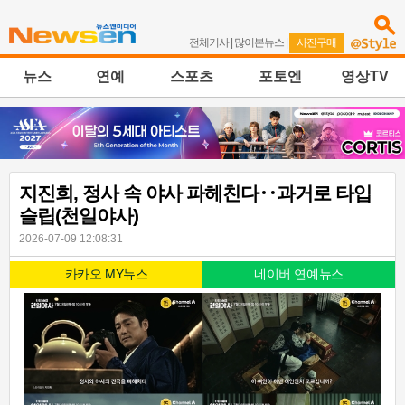
전체기사
|
많이본뉴스
|
사진구매
뉴스
연예
스포츠
포토엔
영상TV
지진희, 정사 속 야사 파헤친다‥과거로 타입
슬립(천일야사)
2026-07-09 12:08:31
카카오 MY뉴스
네이버 연예뉴스