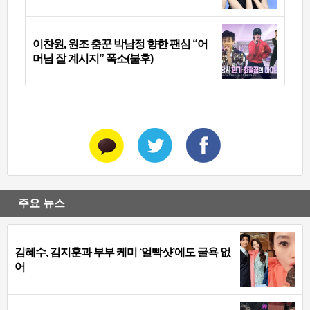
이찬원, 원조 춤꾼 박남정 향한 팬심 “어
머님 잘 계시지” 폭소(불후)
주요 뉴스
김혜수, 김지훈과 부부 케미 ‘얼빡샷’에도 굴욕 없
어