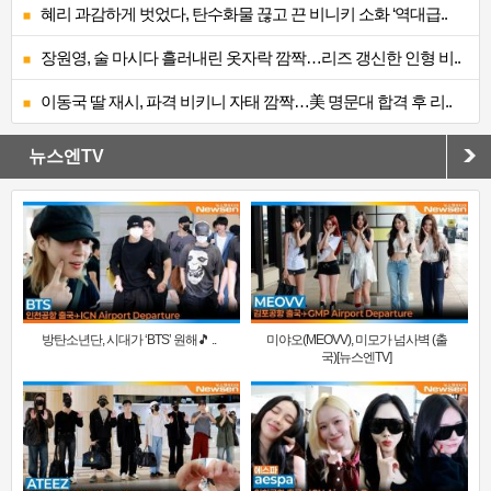
혜리 과감하게 벗었다, 탄수화물 끊고 끈 비니키 소화 ‘역대급..
장원영, 술 마시다 흘러내린 옷자락 깜짝…리즈 갱신한 인형 비..
이동국 딸 재시, 파격 비키니 자태 깜짝…美 명문대 합격 후 리..
뉴스엔TV
방탄소년단, 시대가 ‘BTS’ 원해🎵 ..
미야오(MEOVV), 미모가 넘사벽 (출
국)[뉴스엔TV]