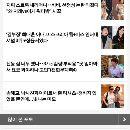
지퍼 스르륵 내리더니‥비비, 선정성 논란 터졌다
“왜 저래vs이게 워터밤” 시끌
‘김부장’ 최대훈 아내, 미스코리아 善+미스 인터내
셔널 3위 ♥장윤서였다
신동 살 너무 뺐나‥37㎏ 감량 부작용 “못 알아봐
서 요요 와야하나 고민”(전현무계획4)
송혜교, 남사친과 데이트서 흰 티셔츠+청바지 입
었을 뿐인데…빛나는 미모
많이 본 포토