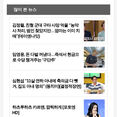
많이 본 뉴스
김정렬, 친형 군대 구타 사망 억울 “농약
사 처리, 범인 찾았지만…엄마는 이미 치
매”(데이앤나잇)
임영웅, 돈 다발 꺼냈다…즉석서 현금으
로 수당 챙겨주는 ‘구단주’
심현섭 “11살 연하 아내에 축의금 다 뺏
겨, 집도 아내 명의” (동치미)[결정적장면]
하츠투하츠 카르멘, 깜찍하게 [포토엔
HD]