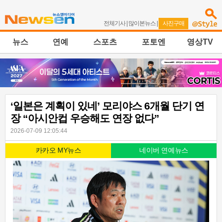
전체기사
|
많이본뉴스
|
사진구매
뉴스
연예
스포츠
포토엔
영상TV
‘일본은 계획이 있네’ 모리야스 6개월 단기 연
장 “아시안컵 우승해도 연장 없다”
2026-07-09 12:05:44
카카오 MY뉴스
네이버 연예뉴스