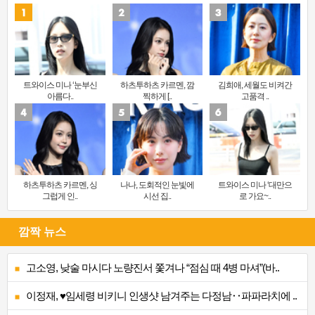
트와이스 미나 ‘눈부신
하츠투하츠 카르멘, 깜
김희애, 세월도 비켜간
아름다..
찍하게 [..
고품격 ..
하츠투하츠 카르멘, 싱
나나, 도회적인 눈빛에
트와이스 미나 ‘대만으
그럽게 인..
시선 집..
로 가요~..
깜짝 뉴스
고소영, 낮술 마시다 노량진서 쫓겨나 “점심 때 4병 마셔”(바..
이정재, ♥임세령 비키니 인생샷 남겨주는 다정남‥파파라치에 ..