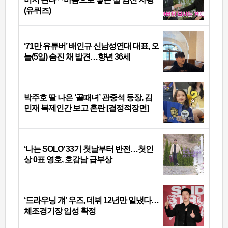
(유퀴즈)
‘71만 유튜버’ 배인규 신남성연대 대표, 오
늘(5일) 숨진 채 발견…향년 36세
박주호 딸 나은 ‘골때녀’ 관중석 등장, 김
민재 복제인간 보고 혼란 [결정적장면]
‘나는 SOLO’ 33기 첫날부터 반전…첫인
상 0표 영호, 호감남 급부상
‘드라우닝 걔’ 우즈, 데뷔 12년만 일냈다…
체조경기장 입성 확정