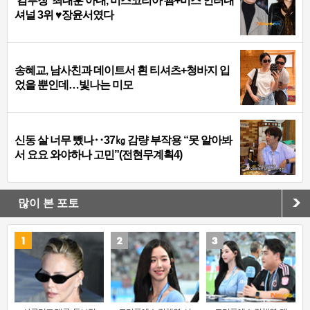
‘김부장’ 최대훈 아내, 미스코리아 善+미스 인터내
셔널 3위 ♥장윤서였다
송혜교, 남사친과 데이트서 흰 티셔츠+청바지 입
었을 뿐인데…빛나는 미모
신동 살 너무 뺐나‥37㎏ 감량 부작용 “못 알아봐
서 요요 와야하나 고민”(전현무계획4)
많이 본 포토