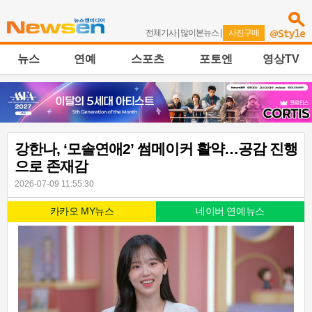
전체기사
|
많이본뉴스
|
사진구매
뉴스
연예
스포츠
포토엔
영상TV
강한나, ‘모솔연애2’ 썸메이커 활약…공감 진행
으로 존재감
2026-07-09 11:55:30
카카오 MY뉴스
네이버 연예뉴스