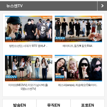
뉴스엔TV
방탄소년단, 시대가 ‘BTS’ 원해🎵 ..
에이티즈, 둠칫❣️ 둠칫❣&#..
미야오(MEOVV), 미모가 넘사벽 (출
에스파(aespa), 죄송해요🥺🎤마이..
국)[뉴스엔TV]
방송EN
뮤직EN
포토EN