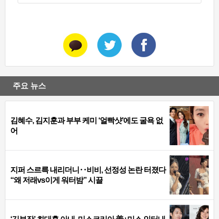
주요 뉴스
김혜수, 김지훈과 부부 케미 ‘얼빡샷’에도 굴욕 없
어
지퍼 스르륵 내리더니‥비비, 선정성 논란 터졌다
“왜 저래vs이게 워터밤” 시끌