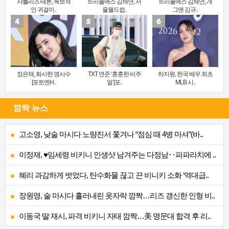
샤를리즈 테론, 독보적
트리플에스 김채연, 서
트리플에스 김채연, 개
인 귀걸이..
울월드컵..
그맨 김규..
정은채, 화사한 명사수
TXT 연준 ‘훈훈한 비주
하지원, 한국 배우 최초
[포토엔H..
얼’[포..
MLB 시..
깜짝 뉴스
고소영, 낮술 마시다 노량진서 쫓겨나 “점심 때 4병 마셔”(바..
이정재, ♥임세령 비키니 인생샷 남겨주는 다정남‥파파라치에 ..
혜리 과감하게 벗었다, 탄수화물 끊고 끈 비니키 소화 ‘역대급..
장원영, 술 마시다 흘러내린 옷자락 깜짝…리즈 갱신한 인형 비..
이동국 딸 재시, 파격 비키니 자태 깜짝…美 명문대 합격 후 리..