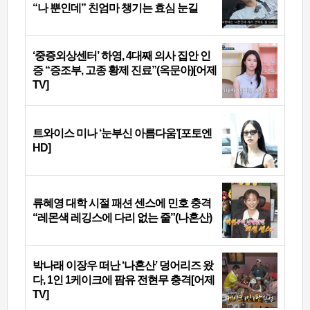
“나 뿐인데” 친엄마 챙기는 효심 눈길
‘중증외상센터’ 하영, 4대째 의사 집안 인
증 “증조부, 고종 황제 진료”(옥문아)[어제
TV]
트와이스 미나 ‘눈부신 아름다움’[포토엔
HD]
류혜영 대학 시절 패션 센스에 민호 충격
“레몬색 레깅스에 다리 없는 줄”(나혼산)
박나래 이장우 떠난 ‘나혼산’ 덩어리즈 왔
다, 1인 1케이크에 팜유 전현무 충격[어제
TV]