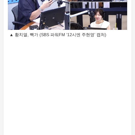
▲ 황치열, 빽가 (SBS 파워FM ‘12시엔 주현영’ 캡처)