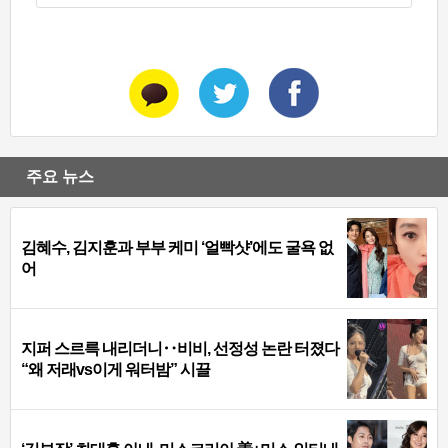
주요 뉴스
김혜수, 김지훈과 부부 케미 ‘얼빡샷’에도 굴욕 없
어
지퍼 스르륵 내리더니‥비비, 선정성 논란 터졌다
“왜 저래vs이게 워터밤” 시끌