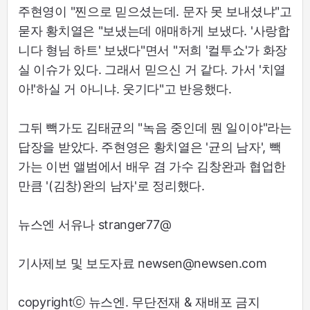
주현영이 "찐으로 믿으셨는데. 문자 못 보내셨냐"고
묻자 황치열은 "보냈는데 애매하게 보냈다. '사랑합
니다 형님 하트' 보냈다"면서 "저희 '컬투쇼'가 화장
실 이슈가 있다. 그래서 믿으신 거 같다. 가서 '치열
아!'하실 거 아니냐. 웃기다"고 반응했다.
그뒤 빽가도 김태균의 "녹음 중인데 뭔 일이야"라는
답장을 받았다. 주현영은 황치열은 '균의 남자', 빽
가는 이번 앨범에서 배우 겸 가수 김창완과 협업한
만큼 '(김창)완의 남자'로 정리했다.
뉴스엔 서유나 stranger77@
기사제보 및 보도자료 newsen@newsen.com
copyrightⓒ 뉴스엔. 무단전재 & 재배포 금지