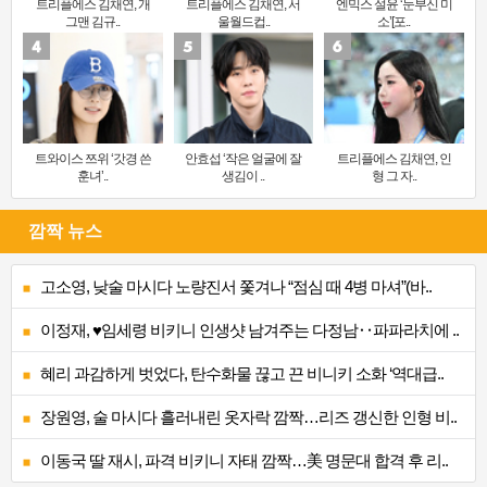
트리플에스 김채연, 개
트리플에스 김채연, 서
엔믹스 설윤 ‘눈부신 미
그맨 김규..
울월드컵..
소’[포..
트와이스 쯔위 ‘갓경 쓴
안효섭 ‘작은 얼굴에 잘
트리플에스 김채연, 인
훈녀’..
생김이 ..
형 그 자..
깜짝 뉴스
고소영, 낮술 마시다 노량진서 쫓겨나 “점심 때 4병 마셔”(바..
이정재, ♥임세령 비키니 인생샷 남겨주는 다정남‥파파라치에 ..
혜리 과감하게 벗었다, 탄수화물 끊고 끈 비니키 소화 ‘역대급..
장원영, 술 마시다 흘러내린 옷자락 깜짝…리즈 갱신한 인형 비..
이동국 딸 재시, 파격 비키니 자태 깜짝…美 명문대 합격 후 리..