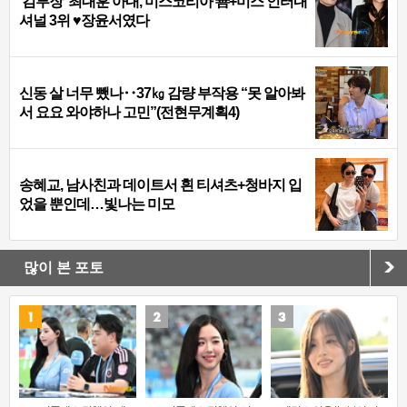
‘김부장’ 최대훈 아내, 미스코리아 善+미스 인터내
셔널 3위 ♥장윤서였다
신동 살 너무 뺐나‥37㎏ 감량 부작용 “못 알아봐
서 요요 와야하나 고민”(전현무계획4)
송혜교, 남사친과 데이트서 흰 티셔츠+청바지 입
었을 뿐인데…빛나는 미모
많이 본 포토