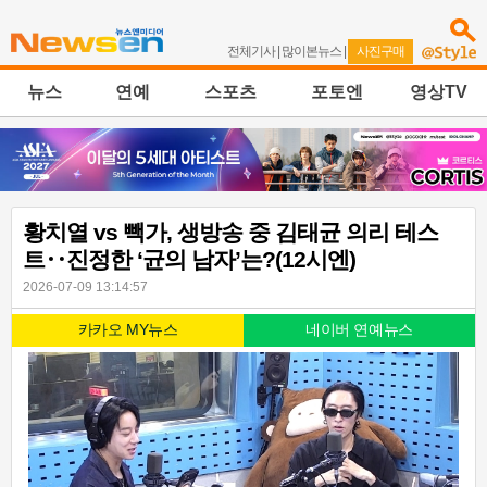
전체기사
|
많이본뉴스
|
사진구매
뉴스
연예
스포츠
포토엔
영상TV
황치열 vs 빽가, 생방송 중 김태균 의리 테스
트‥진정한 ‘균의 남자’는?(12시엔)
2026-07-09 13:14:57
카카오 MY뉴스
네이버 연예뉴스