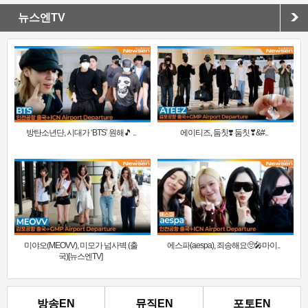
뉴스엔TV
방탄소년단, 시대가 ‘BTS’ 원해🎵 ..
에이티즈, 둠칫❣️ 둠칫❣&#..
미야오(MEOVV), 미모가 넘사벽 (출
에스파(aespa), 죄송해요🥺🎤마이..
국)[뉴스엔TV]
방송EN
뮤직EN
포토EN