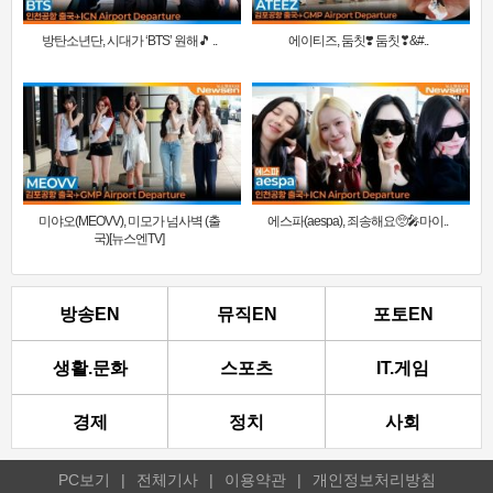
방탄소년단, 시대가 ‘BTS’ 원해🎵 ..
에이티즈, 둠칫❣️ 둠칫❣&#..
미야오(MEOVV), 미모가 넘사벽 (출
에스파(aespa), 죄송해요🥺🎤마이..
국)[뉴스엔TV]
방송EN
뮤직EN
포토EN
생활.문화
스포츠
IT.게임
경제
정치
사회
PC보기
|
전체기사
|
이용약관
|
개인정보처리방침