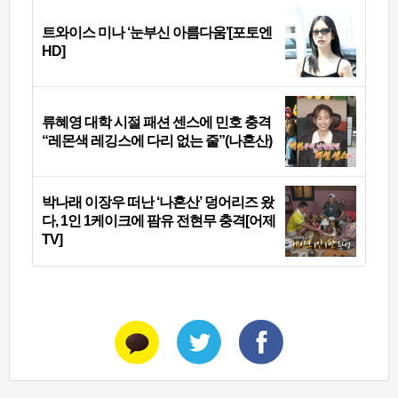
트와이스 미나 ‘눈부신 아름다움’[포토엔
HD]
류혜영 대학 시절 패션 센스에 민호 충격
“레몬색 레깅스에 다리 없는 줄”(나혼산)
박나래 이장우 떠난 ‘나혼산’ 덩어리즈 왔
다, 1인 1케이크에 팜유 전현무 충격[어제
TV]