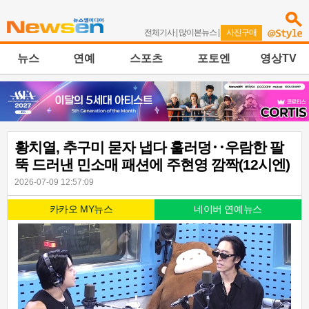
전체기사
|
많이본뉴스
|
사진구매
뉴스
연예
스포츠
포토엔
영상TV
황치열, 추구미 묻자 냅다 훌러덩‥우람한 팔
뚝 드러낸 민소매 패션에 주현영 깜짝(12시엔)
2026-07-09 12:57:09
카카오 MY뉴스
네이버 연예뉴스