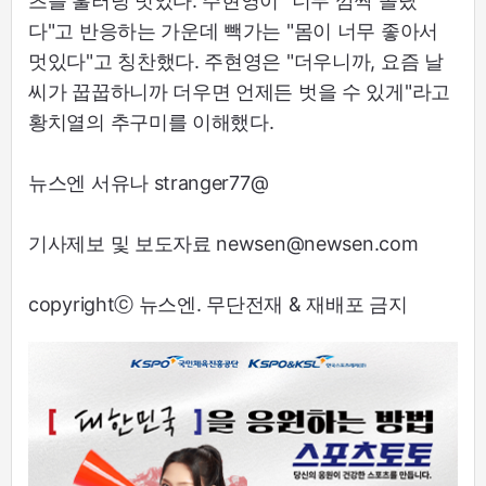
츠를 훌러덩 벗었다. 주현영이 "너무 깜짝 놀랐
다"고 반응하는 가운데 빽가는 "몸이 너무 좋아서
멋있다"고 칭찬했다. 주현영은 "더우니까, 요즘 날
씨가 꿉꿉하니까 더우면 언제든 벗을 수 있게"라고
황치열의 추구미를 이해했다.
뉴스엔 서유나 stranger77@
기사제보 및 보도자료 newsen@newsen.com
copyrightⓒ 뉴스엔. 무단전재 & 재배포 금지