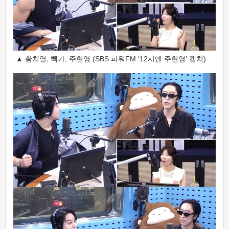
▲ 황치열, 빽가, 주현영 (SBS 파워FM ‘12시엔 주현영’ 캡처)