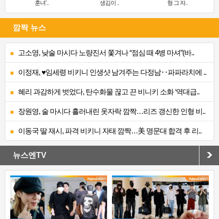
훈녀’..
생김이 ..
형 그 자..
깜짝 뉴스
고소영, 낮술 마시다 노량진서 쫓겨나 “점심 때 4병 마셔”(바..
이정재, ♥임세령 비키니 인생샷 남겨주는 다정남‥파파라치에 ..
혜리 과감하게 벗었다, 탄수화물 끊고 끈 비니키 소화 ‘역대급..
장원영, 술 마시다 흘러내린 옷자락 깜짝…리즈 갱신한 인형 비..
이동국 딸 재시, 파격 비키니 자태 깜짝…美 명문대 합격 후 리..
뉴스엔TV