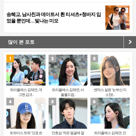
송혜교, 남사친과 데이트서 흰 티셔츠+청바지 입
었을 뿐인데…빛나는 미모
많이 본 포토
트리플에스 김채연, 개
트리플에스 김채연, 서
엔믹스 설윤 ‘눈부신 미
그맨 김규..
울월드컵..
소’[포..
트와이스 쯔위 ‘갓경 쓴
안효섭 ‘작은 얼굴에 잘
트리플에스 김채연, 인