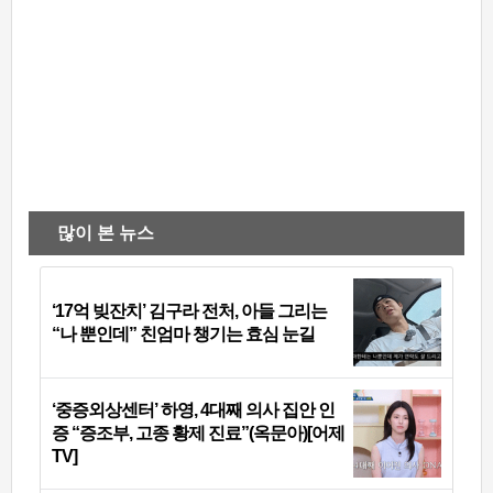
많이 본 뉴스
‘17억 빚잔치’ 김구라 전처, 아들 그리는
“나 뿐인데” 친엄마 챙기는 효심 눈길
‘중증외상센터’ 하영, 4대째 의사 집안 인
증 “증조부, 고종 황제 진료”(옥문아)[어제
TV]