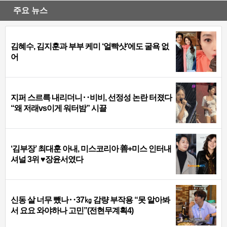
주요 뉴스
김혜수, 김지훈과 부부 케미 ‘얼빡샷’에도 굴욕 없
어
지퍼 스르륵 내리더니‥비비, 선정성 논란 터졌다
“왜 저래vs이게 워터밤” 시끌
‘김부장’ 최대훈 아내, 미스코리아 善+미스 인터내
셔널 3위 ♥장윤서였다
신동 살 너무 뺐나‥37㎏ 감량 부작용 “못 알아봐
서 요요 와야하나 고민”(전현무계획4)