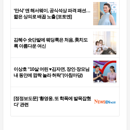
‘만삭’ 앤 해서웨이, 공식석상 파격 패션…
짧은 상의로 배꼽 노출 [포토엔]
김혜수 숏단발에 웨딩룩은 처음, 美치도
록 아름다운 여신
이상호 “10살 어린 ♥김자연, 장인·장모님
내 동안에 깜짝 놀라 허락”(아침마당)
[정정보도문] ‘황영웅, 또 학폭에 발목잡혔
다’ 관련