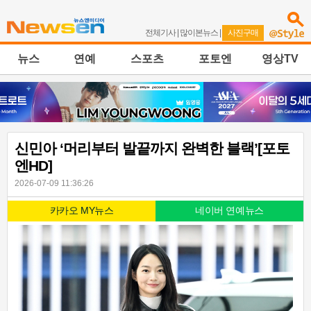
전체기사
|
많이본뉴스
|
사진구매
뉴스
연예
스포츠
포토엔
영상TV
신민아 ‘머리부터 발끝까지 완벽한 블랙’[포토
엔HD]
2026-07-09 11:36:26
카카오 MY뉴스
네이버 연예뉴스