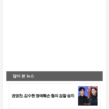
많이 본 뉴스
권영찬, 김수현 명예훼손 혐의 검찰 송치