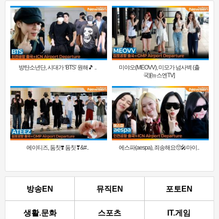
방탄소년단, 시대가 ‘BTS’ 원해🎵 ..
미야오(MEOVV), 미모가 넘사벽 (출
국)[뉴스엔TV]
에이티즈, 둠칫❣️ 둠칫❣&#..
에스파(aespa), 죄송해요🥺🎤마이..
방송EN
뮤직EN
포토EN
생활.문화
스포츠
IT.게임