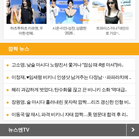
하츠투하츠 카르멘, 우
시온-이안-성찬, 상큼한
트와이스 미나 ‘대만으
아한 런웨..
‘2026 ..
로 가요~..
깜짝 뉴스
고소영, 낮술 마시다 노량진서 쫓겨나 “점심 때 4병 마셔”(바..
이정재, ♥임세령 비키니 인생샷 남겨주는 다정남‥파파라치에 ..
혜리 과감하게 벗었다, 탄수화물 끊고 끈 비니키 소화 ‘역대급..
장원영, 술 마시다 흘러내린 옷자락 깜짝…리즈 갱신한 인형 비..
이동국 딸 재시, 파격 비키니 자태 깜짝…美 명문대 합격 후 리..
뉴스엔TV