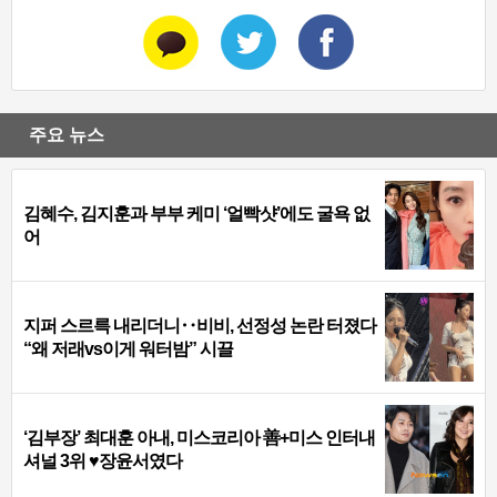
주요 뉴스
김혜수, 김지훈과 부부 케미 ‘얼빡샷’에도 굴욕 없
어
지퍼 스르륵 내리더니‥비비, 선정성 논란 터졌다
“왜 저래vs이게 워터밤” 시끌
‘김부장’ 최대훈 아내, 미스코리아 善+미스 인터내
셔널 3위 ♥장윤서였다