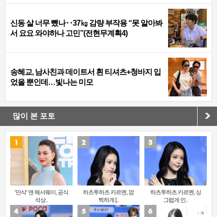
신동 살 너무 뺐나‥37㎏ 감량 부작용 “못 알아봐
서 요요 와야하나 고민”(전현무계획4)
송혜교, 남사친과 데이트서 흰 티셔츠+청바지 입
었을 뿐인데…빛나는 미모
많이 본 포토
‘만삭’ 앤 해서웨이, 공식
하츠투하츠 카르멘, 깜
하츠투하츠 카르멘, 싱
석상..
찍하게 [..
그럽게 인..