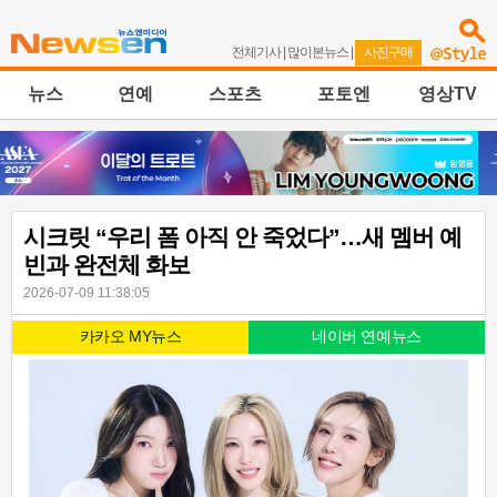
전체기사
|
많이본뉴스
|
사진구매
뉴스
연예
스포츠
포토엔
영상TV
시크릿 “우리 폼 아직 안 죽었다”…새 멤버 예
빈과 완전체 화보
2026-07-09 11:38:05
카카오 MY뉴스
네이버 연예뉴스