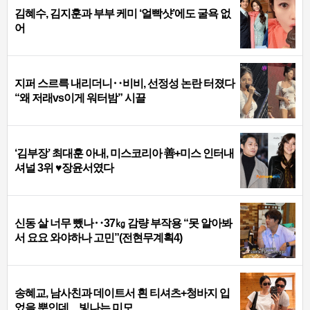
김혜수, 김지훈과 부부 케미 ‘얼빡샷’에도 굴욕 없
어
지퍼 스르륵 내리더니‥비비, 선정성 논란 터졌다
“왜 저래vs이게 워터밤” 시끌
‘김부장’ 최대훈 아내, 미스코리아 善+미스 인터내
셔널 3위 ♥장윤서였다
신동 살 너무 뺐나‥37㎏ 감량 부작용 “못 알아봐
서 요요 와야하나 고민”(전현무계획4)
송혜교, 남사친과 데이트서 흰 티셔츠+청바지 입
었을 뿐인데…빛나는 미모