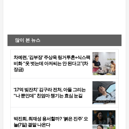
많이 본 뉴스
차예련, ‘김부장’ 주상욱 링거투혼+식스팩
비화 “옷 벗는데 아저씨는 안 된다고”(차
장금)
‘17억 빚잔치’ 김구라 전처, 아들 그리는
“나 뿐인데” 친엄마 챙기는 효심 눈길
박진희, 최재성 용서할까? ‘붉은 진주’ 오
늘(7일) 결말 나온다