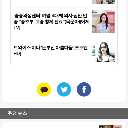
‘중증외상센터’ 하영, 4대째 의사 집안 인
증 “증조부, 고종 황제 진료”(옥문아)[어제
TV]
트와이스 미나 ‘눈부신 아름다움’[포토엔
HD]
주요 뉴스