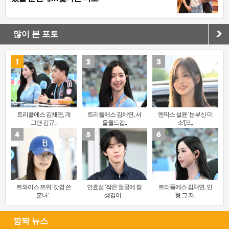
많이 본 포토
트리플에스 김채연, 개
트리플에스 김채연, 서
엔믹스 설윤 ‘눈부신 미
그맨 김규..
울월드컵..
소’[포..
트와이스 쯔위 ‘갓경 쓴
안효섭 ‘작은 얼굴에 잘
트리플에스 김채연, 인
훈녀’..
생김이 ..
형 그 자..
깜짝 뉴스