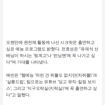
오랜만에 완전체 활동에 나선 시크릿은 출연하고
싶은 예능 프로그램도 밝혔다. 전효성은 "유재석 선
배님이 하시는 '핑계고'나 '런닝맨'에 꼭 나가고 싶
다"며 기대를 나타냈다.
예빈은 "웹예능 '차린 건 쥐뿔도 없지만(차쥐뿔)'과
'살롱드립', 팀으로는 유튜브 '딩고 뮤직-킬링 보이
스', 그리고 '지구오락실(지락실)'에 꼭 출연하고 싶
다"고 말했다.