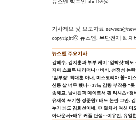
뉴스엔 박수인 abc159@
기사제보 및 보도자료 newsen@news
copyrightⓒ 뉴스엔. 무단전재 & 
김혜수, 김지훈과 부부 케미 ‘얼빡샷’에도
지퍼 스르륵 내리더니‥비비, 선정성 논란 터
‘김부장’ 최대훈 아내, 미스코리아 善+미
신동 살 너무 뺐나‥37㎏ 감량 부작용 “못
송혜교, 남사친과 데이트서 흰 티셔츠+청
유재석 포기한 정준원? 태도 논란 그만, 김현
누가 봐도 김희선이네, 中 열차서 여신 미
아나운서♥배우 커플 탄생‥이유빈, 유일한 최