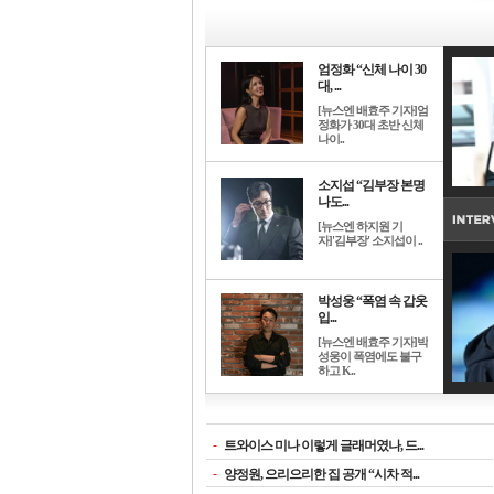
엄정화 “신체 나이 30
대, ...
[뉴스엔 배효주 기자]엄
정화가 30대 초반 신체
나이..
소지섭 “김부장 본명
나도...
[뉴스엔 하지원 기
자]'김부장' 소지섭이 ..
박성웅 “폭염 속 갑옷
입...
[뉴스엔 배효주 기자]박
성웅이 폭염에도 불구
하고 K..
-
트와이스 미나 이렇게 글래머였나, 드...
-
양정원, 으리으리한 집 공개 “시차 적...