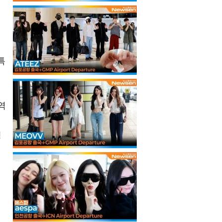
특
역
경