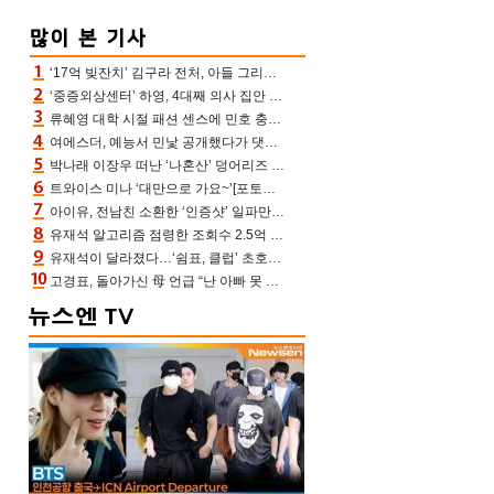
‘17억 빚잔치’ 김구라 전처, 아들 그리는 “나 뿐인데” 친엄마 챙기는 효심 눈길
‘중증외상센터’ 하영, 4대째 의사 집안 인증 “증조부, 고종 황제 진료”(옥문아)[어제TV]
류혜영 대학 시절 패션 센스에 민호 충격 “레몬색 레깅스에 다리 없는 줄”(나혼산)
여에스더, 예능서 민낯 공개했다가 댓글에 충격 “눈 왜 저렇게 처졌냐고”(에스더TV)
박나래 이장우 떠난 ‘나혼산’ 덩어리즈 왔다, 1인 1케이크에 팜유 전현무 충격[어제TV]
트와이스 미나 ‘대만으로 가요~’[포토엔HD]
아이유, 전남친 소환한 ‘인증샷’ 일파만파 속…남사친 변우석 선물도 남겼나 ‘훈훈’
유재석 알고리즘 점령한 조회수 2.5억 신박한 다비치, 강민경 덩달아 긴장(해투)
유재석이 달라졌다…‘쉼표, 클럽’ 초호화 코스에 주우재도 감탄 (놀면 뭐하니?)
고경표, 돌아가신 母 언급 “난 아빠 못 될 듯” 족보 태운 부친 응원 뭉클(나혼산)