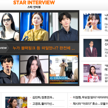
나
에 
[
우 
아, .
M
산서
[
자
도 
“매
래 
[
송
들이
-
김민하, 정호연과 ...
-
이정현, 무보정 맞아? 어마어마한
-
고경표, 돌아가신 ...
-
채시라 “아프다” 호소→모델 이소