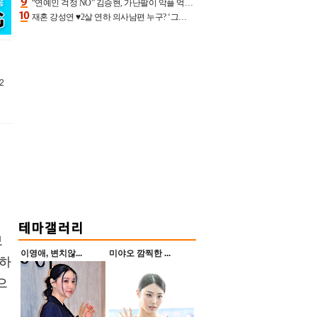
“연예인 걱정 NO” 김승현, 가난팔이 악플 억울할만‥아내+딸과 日 여행
재혼 강성연 ♥2살 연하 의사남편 누구? ‘그알’ 자문의에 훈남 비주얼 초엘리트 스펙 [종합]
2
보
이영애, 변치않...
미야오 깜찍한 ...
 하
으