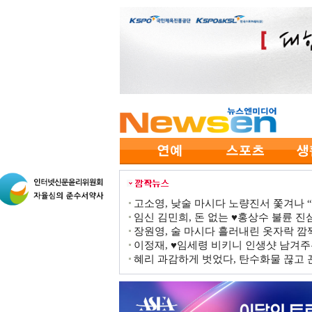
고소영, 낮술 마시다 노량진서 쫓겨나 “점
임신 김민희, 돈 없는 ♥홍상수 불륜 진심
장원영, 술 마시다 흘러내린 옷자락 
이정재, ♥임세령 비키니 인생샷 남겨주
혜리 과감하게 벗었다, 탄수화물 끊고 끈