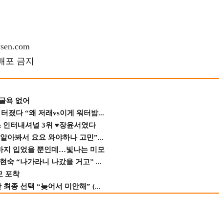
en.com
재배포 금지
 굴욕 없어
졌다 “왜 저래vs이게 워터밤...
스 인터내셔널 3위 ♥장윤서였다
 알아봐서 요요 와야하나 고민”...
바지 입었을 뿐인데…빛나는 미모
숙 “나가라니 나갔을 거고” ...
모 포착
종 선택 “늦어서 미안해” (...