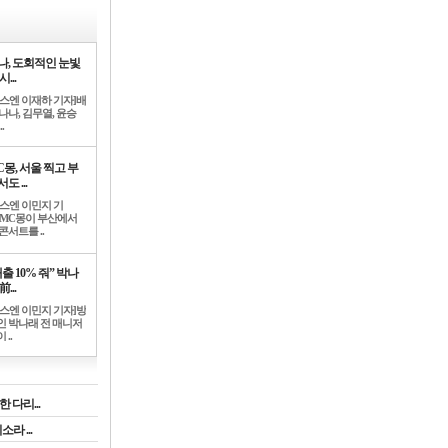
나, 도회적인 눈빛
시...
뉴스엔 이재하 기자]배
나나, 김무열, 윤승
.
C몽, 서울 찍고 부
도 ...
뉴스엔 이민지 기
]MC몽이 부산에서
콘서트를 ..
출 10% 줘” 박나
前...
뉴스엔 이민지 기자]방
인 박나래 전 매니저
 ..
 다리...
라 ...