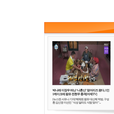
박나래 이장우 떠난 ‘나혼산’ 덩어리즈 왔다, 1인
1케이크에 팜유 전현무 충격[어제TV]
[뉴스엔 서유나 기자]'해체된 팜유 대신해 먹방, 구성
환 김신영 이선민 "식성 달라도 식탐 맞아"'...