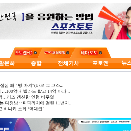
심 때 4병 마셔”(바로 그 고소...
…100억대 빌라도 팔고 14억 아파...
깜짝…리즈 갱신한 인형 비주얼
는 다정남‥파파라치에 걸린 11년차...
 비니키 소화 ‘역대급’