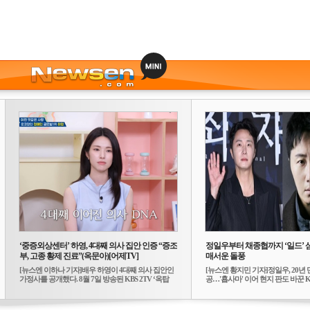
‘중증외상센터’ 하영, 4대째 의사 집안 인증 “증조
정일우부터 채종협까지 ‘일드’ 
부, 고종 황제 진료”(옥문아)[어제TV]
매서운 돌풍
[뉴스엔 이하나 기자]배우 하영이 4대째 의사 집안인
[뉴스엔 황지민 기자]정일우, 20년 
가정사를 공개했다. 8월 7일 방송된 KBS 2TV ‘옥탑
공…'횹사마' 이어 현지 판도 바꾼 K-
방...