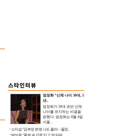
엄정화 “신체 나이 30대, 3
년..
엄정화가 30대 초반 신체
나이를 유지하는 비결을
밝혔다. 엄정화는 8월 4일
서울 ..
소지섭 “김부장 본명 나도 몰라‥들었..
박성웅 “폭염 속 갑옷 입고 말 타며 ..