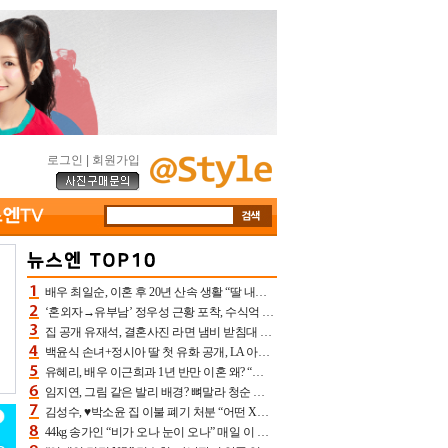
로그인
|
회원가입
배우 최일순, 이혼 후 20년 산속 생활 “딸 내가 버렸다고 원망‥맘 아파”(특종)[어제TV]
‘혼외자→유부남’ 정우성 근황 포착, 수식억 해킹 피해 후배 만났다 “존경하는”
집 공개 유재석, 결혼사진 라면 냄비 받침대 되고 분노‥가족사진도 피해(놀뭐)[어제TV]
백윤식 손녀+정시아 딸 첫 유화 공개, LA 아트쇼→서울국제조각페스타 작가다운 수준급 실력
유혜리, 배우 이근희과 1년 반만 이혼 왜? “식칼 꽂고 의자 던져” 충격 폭로(특종)[어제TV]
임지연, 그림 같은 발리 배경? 뼈말라 청순 비키니 핏에 상대 안 되네
김성수, ♥박소윤 집 이불 폐기 처분 “어떤 X이랑 썼을지 몰라” 질투(신랑수업2)[어제TV]
44kg 송가인 “비가 오나 눈이 오나” 매일 이 운동, 허벅지 근육량 상승+체지방 감소