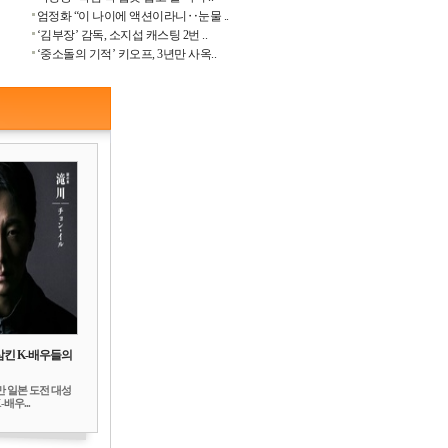
엄정화 “이 나이에 액션이라니‥눈물 ..
‘김부장’ 감독, 소지섭 캐스팅 2번 ..
‘중소돌의 기적’ 키오프, 3년만 사옥..
삼킨 K-배우들의
만 일본 도전 대성
배우...