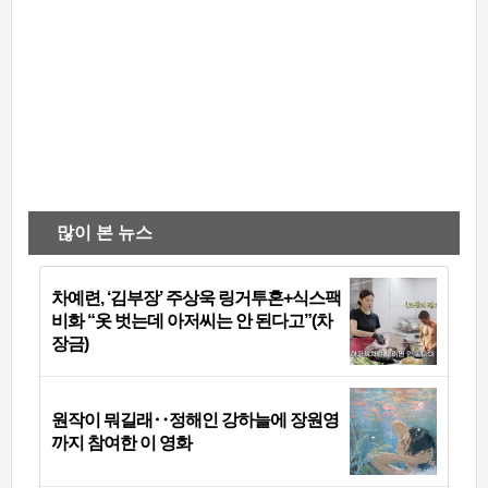
많이 본 뉴스
차예련, ‘김부장’ 주상욱 링거투혼+식스팩
비화 “옷 벗는데 아저씨는 안 된다고”(차
장금)
원작이 뭐길래‥정해인 강하늘에 장원영
까지 참여한 이 영화