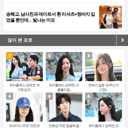
송혜교, 남사친과 데이트서 흰 티셔츠+청바지 입
었을 뿐인데…빛나는 미모
많이 본 포토
트리플에스 김채연, 개
트리플에스 김채연, 서
엔믹스 설윤 ‘눈부신 미
그맨 김규..
울월드컵..
소’[포..
트와이스 쯔위 ‘갓경 쓴
안효섭 ‘작은 얼굴에 잘
트리플에스 김채연, 인