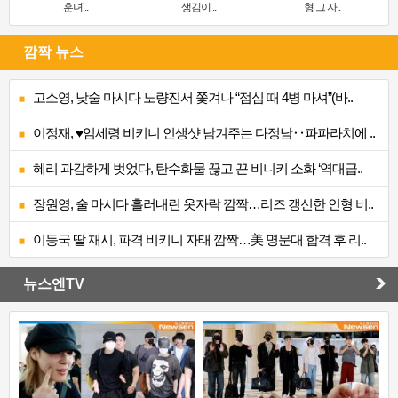
훈녀’..
생김이 ..
형 그 자..
깜짝 뉴스
고소영, 낮술 마시다 노량진서 쫓겨나 “점심 때 4병 마셔”(바..
이정재, ♥임세령 비키니 인생샷 남겨주는 다정남‥파파라치에 ..
혜리 과감하게 벗었다, 탄수화물 끊고 끈 비니키 소화 ‘역대급..
장원영, 술 마시다 흘러내린 옷자락 깜짝…리즈 갱신한 인형 비..
이동국 딸 재시, 파격 비키니 자태 깜짝…美 명문대 합격 후 리..
뉴스엔TV