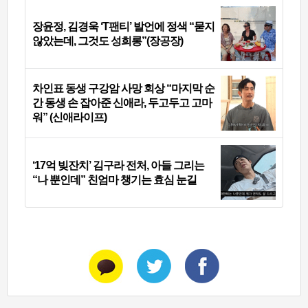
장윤정, 김경욱 ‘T팬티’ 발언에 정색 “묻지
않았는데, 그것도 성희롱”(장공장)
차인표 동생 구강암 사망 회상 “마지막 순
간 동생 손 잡아준 신애라, 두고두고 고마
워” (신애라이프)
‘17억 빚잔치’ 김구라 전처, 아들 그리는
“나 뿐인데” 친엄마 챙기는 효심 눈길