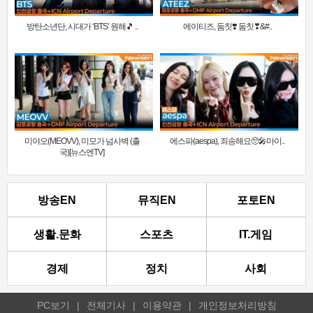
방탄소년단, 시대가 ‘BTS’ 원해🎵 ..
에이티즈, 둠칫❣️ 둠칫❣&#..
미야오(MEOVV), 미모가 넘사벽 (출
에스파(aespa), 죄송해요🥺🎤마이..
국)[뉴스엔TV]
방송EN
뮤직EN
포토EN
생활.문화
스포츠
IT.게임
경제
정치
사회
PC보기
|
전체기사
|
이용약관
|
개인정보처리방침