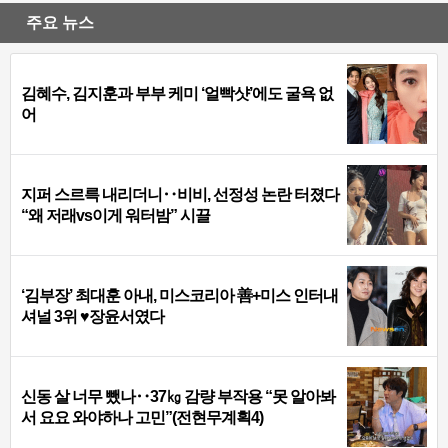
주요 뉴스
김혜수, 김지훈과 부부 케미 ‘얼빡샷’에도 굴욕 없
어
지퍼 스르륵 내리더니‥비비, 선정성 논란 터졌다
“왜 저래vs이게 워터밤” 시끌
‘김부장’ 최대훈 아내, 미스코리아 善+미스 인터내
셔널 3위 ♥장윤서였다
신동 살 너무 뺐나‥37㎏ 감량 부작용 “못 알아봐
서 요요 와야하나 고민”(전현무계획4)