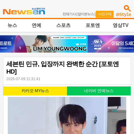
전체기사
|
많이본뉴스
|
사진구매
뉴스
연예
스포츠
포토엔
영상TV
세븐틴 민규, 입장까지 완벽한 순간 [포토엔
HD]
2026-07-09 11:31:41
카카오 MY뉴스
네이버 연예뉴스