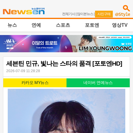
전체기사
|
많이본뉴스
|
사진구매
뉴스
연예
스포츠
포토엔
영상TV
세븐틴 민규, 빛나는 스타의 품격 [포토엔HD]
2026-07-09 11:28:28
카카오 MY뉴스
네이버 연예뉴스