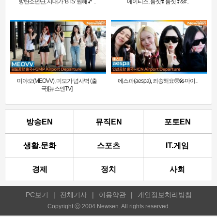
방탄소년단, 시대가 ‘BTS’ 원해🎵 ..
에이티즈, 둠칫❣️ 둠칫❣&#..
미야오(MEOVV), 미모가 넘사벽 (출
에스파(aespa), 죄송해요🥺🎤마이..
국)[뉴스엔TV]
방송EN
뮤직EN
포토EN
생활.문화
스포츠
IT.게임
경제
정치
사회
PC보기
|
전체기사
|
이용약관
|
개인정보처리방침
Copyright ⓒ 2004 Newsen. All rights reserved.