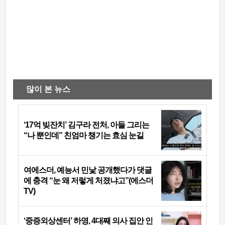
많이 본 뉴스
‘17억 빚잔치’ 김구라 전처, 아들 그리는
“나 뿐인데” 친엄마 챙기는 효심 눈길
여에스더, 예능서 민낯 공개했다가 댓글
에 충격 “눈 왜 저렇게 처졌냐고”(에스더
TV)
‘중증외상센터’ 하영, 4대째 의사 집안 인