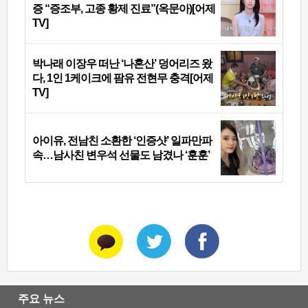
증 “증조부, 고종 황제 진료”(옥문아)[어제
TV]
박나래 이장우 떠난 ‘나혼산’ 덩어리즈 왔
다, 1인 1케이크에 팜유 전현무 충격[어제
TV]
아이유, 전남친 소환한 ‘인증샷’ 일파만파
속…남사친 변우석 선물도 남겼나 ‘훈훈’
주요 뉴스