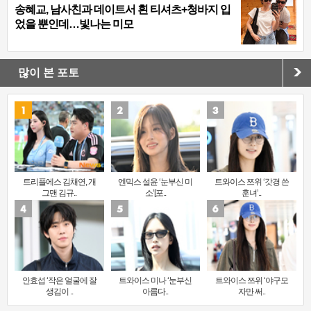
송혜교, 남사친과 데이트서 흰 티셔츠+청바지 입
었을 뿐인데…빛나는 미모
많이 본 포토
트리플에스 김채연, 개
엔믹스 설윤 ‘눈부신 미
트와이스 쯔위 ‘갓경 쓴
그맨 김규..
소’[포..
훈녀’..
안효섭 ‘작은 얼굴에 잘
트와이스 미나 ‘눈부신
트와이스 쯔위 ‘야구모
생김이 ..
아름다..
자만 써..