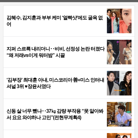
김혜수, 김지훈과 부부 케미 ‘얼빡샷’에도 굴욕 없
어
지퍼 스르륵 내리더니‥비비, 선정성 논란 터졌다
“왜 저래vs이게 워터밤” 시끌
‘김부장’ 최대훈 아내, 미스코리아 善+미스 인터내
셔널 3위 ♥장윤서였다
신동 살 너무 뺐나‥37㎏ 감량 부작용 “못 알아봐
서 요요 와야하나 고민”(전현무계획4)