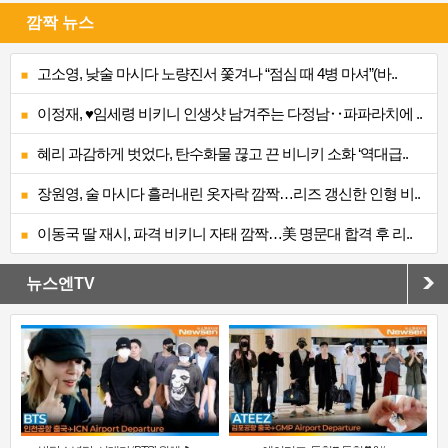
깜짝 뉴스
고소영, 낮술 마시다 노량진서 쫓겨나 “점심 때 4병 마셔”(바..
이정재, ♥임세령 비키니 인생샷 남겨주는 다정남‥파파라치에 ..
혜리 과감하게 벗었다, 탄수화물 끊고 끈 비니키 소화 ‘역대급..
장원영, 술 마시다 흘러내린 옷자락 깜짝…리즈 갱신한 인형 비..
이동국 딸 재시, 파격 비키니 자태 깜짝…美 명문대 합격 후 리..
뉴스엔TV