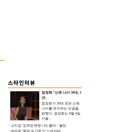
엄정화 “신체 나이 30대, 3
년..
엄정화가 30대 초반 신체
나이를 유지하는 비결을
밝혔다. 엄정화는 8월 4일
서울 ..
소지섭 “김부장 본명 나도 몰라‥들었..
박성웅 “폭염 속 갑옷 입고 말 타며 ..