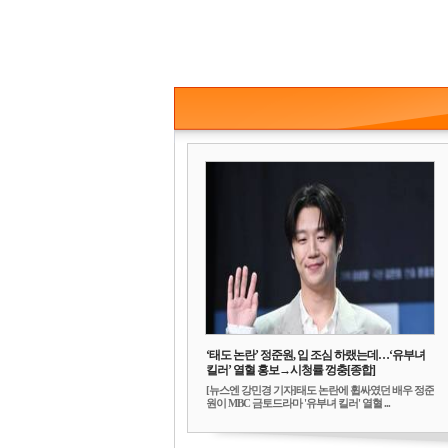
‘태도 논란’ 정준원, 입 조심 하랬는데…‘유부녀
킬러’ 열혈 홍보→시청률 껑충[종합]
[뉴스엔 강민경 기자]태도 논란에 휩싸였던 배우 정준
원이 MBC 금토드라마 '유부녀 킬러' 열혈 ...