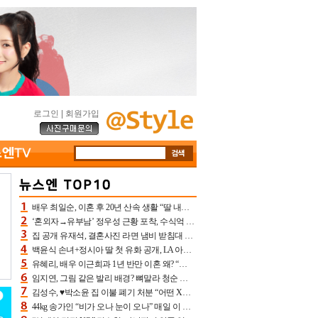
로그인
|
회원가입
배우 최일순, 이혼 후 20년 산속 생활 “딸 내가 버렸다고 원망‥맘 아파”(특종)[어제TV]
‘혼외자→유부남’ 정우성 근황 포착, 수식억 해킹 피해 후배 만났다 “존경하는”
집 공개 유재석, 결혼사진 라면 냄비 받침대 되고 분노‥가족사진도 피해(놀뭐)[어제TV]
백윤식 손녀+정시아 딸 첫 유화 공개, LA 아트쇼→서울국제조각페스타 작가다운 수준급 실력
유혜리, 배우 이근희과 1년 반만 이혼 왜? “식칼 꽂고 의자 던져” 충격 폭로(특종)[어제TV]
임지연, 그림 같은 발리 배경? 뼈말라 청순 비키니 핏에 상대 안 되네
김성수, ♥박소윤 집 이불 폐기 처분 “어떤 X이랑 썼을지 몰라” 질투(신랑수업2)[어제TV]
44kg 송가인 “비가 오나 눈이 오나” 매일 이 운동, 허벅지 근육량 상승+체지방 감소