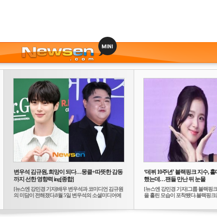
변우석 김규원, 희망이 되다…뭉클+따뜻한 감동
‘데뷔 10주년’ 블랙핑크 지수, 홀
까지 선한 영향력 ing[종합]
했는데…팬들 만난 뒤 눈물
[뉴스엔 강민경 기자]배우 변우석과 코미디언 김규원
[뉴스엔 강민경 기자]그룹 블랙핑크
의 미담이 전해졌다.8월 5일 변우석의 소셜미디어에
을 흘린 모습이 포착됐다.블랙핑크는
는 ...
10...