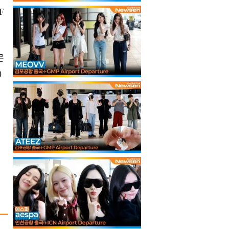
F
문
)