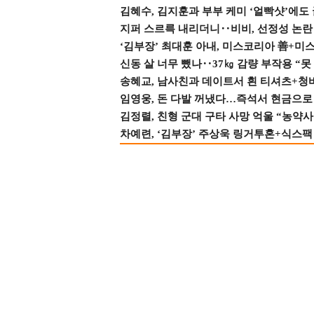
김혜수, 김지훈과 부부 케미 ‘얼빡샷’에도
지퍼 스르륵 내리더니‥비비, 선정성 논란 터
‘김부장’ 최대훈 아내, 미스코리아 善+미
신동 살 너무 뺐나‥37㎏ 감량 부작용 “못
송혜교, 남사친과 데이트서 흰 티셔츠+청
임영웅, 돈 다발 꺼냈다…즉석서 현금으로 
김정렬, 친형 군대 구타 사망 억울 “농약사
차예련, ‘김부장’ 주상욱 링거투혼+식스팩 