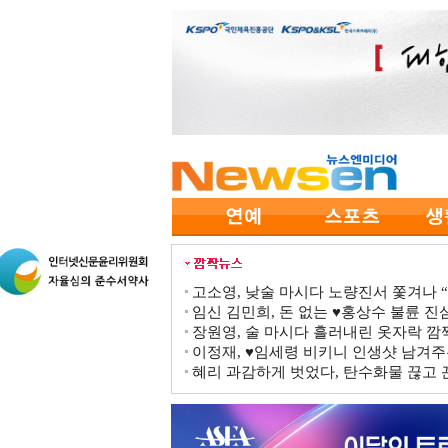
고소영, 낮술 마시다 노량진서 쫓겨나 “점
임신 김민희, 돈 없는 ♥홍상수 불륜 진심
장원영, 술 마시다 흘러내린 옷자락 
이정재, ♥임세령 비키니 인생샷 남겨주
혜리 과감하게 벗었다, 탄수화물 끊고 끈