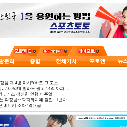
심 때 4병 마셔”(바로 그 고소...
…100억대 빌라도 팔고 14억 아파...
깜짝…리즈 갱신한 인형 비주얼
는 다정남‥파파라치에 걸린 11년차...
 비니키 소화 ‘역대급’