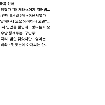
 굴욕 없어
졌다 “왜 저래vs이게 워터밤...
스 인터내셔널 3위 ♥장윤서였다
 알아봐서 요요 와야하나 고민”...
바지 입었을 뿐인데…빛나는 미모
수당 챙겨주는 ‘구단주’
 처리, 범인 찾았지만…엄마는 ...
비화 “옷 벗는데 아저씨는 안...