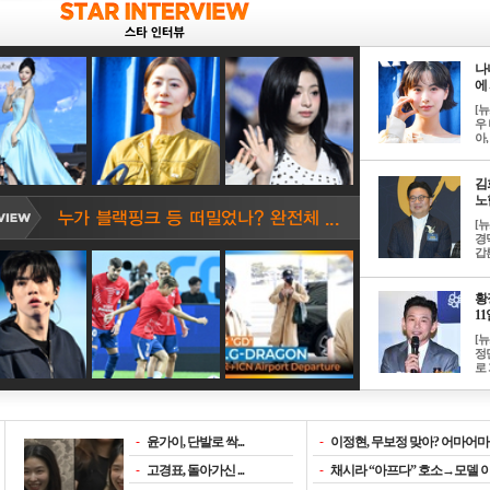
나
에 
[
우 
아, .
김
노한
[
경
갑론
황
11일
[
정
로 
-
윤가이, 단발로 싹...
-
이정현, 무보정 맞아? 어마어마한
-
고경표, 돌아가신 ...
-
채시라 “아프다” 호소→모델 이소