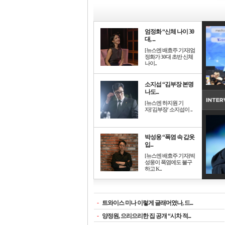
엄정화 “신체 나이 30
대, ...
[뉴스엔 배효주 기자]엄
정화가 30대 초반 신체
나이..
소지섭 “김부장 본명
나도...
[뉴스엔 하지원 기
자]'김부장' 소지섭이 ..
박성웅 “폭염 속 갑옷
입...
[뉴스엔 배효주 기자]박
성웅이 폭염에도 불구
하고 K..
-
트와이스 미나 이렇게 글래머였나, 드...
-
양정원, 으리으리한 집 공개 “시차 적...