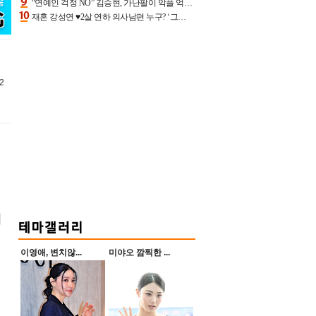
“연예인 걱정 NO” 김승현, 가난팔이 악플 억울할만‥아내+딸과 日 여행
재혼 강성연 ♥2살 연하 의사남편 누구? ‘그알’ 자문의에 훈남 비주얼 초엘리트 스펙 [종합]
2
최
이영애, 변치않...
미야오 깜찍한 ...