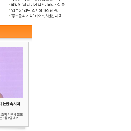
엄정화 “이 나이에 액션이라니‥눈물 ..
‘김부장’ 감독, 소지섭 캐스팅 2번 ..
‘중소돌의 기적’ 키오프, 3년만 사옥..
대 논란 속 사과
 멤버 지수가 눈물
 8월 8일 데뷔