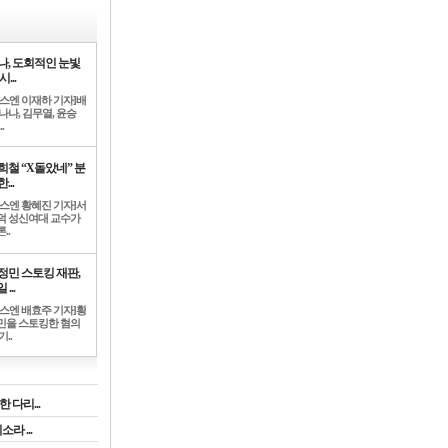
나, 도회적인 눈빛
시...
뉴스엔 이재하 기자]배
나나, 김무열, 윤승
.
희철 “X돌았네” 분
...
뉴스엔 황혜진 기자]서
덕 성신여대 교수가
..
정민 스토킹 재판,
 ...
뉴스엔 배효주 기자]황
민을 스토킹한 혐의
기..
 다리...
라 ...