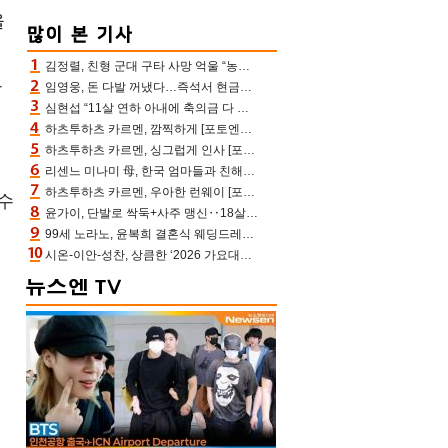
올
김정렬, 친형 군대 구타 사망 억울 “농약사 처리, 범인 찾았지만…엄마는 이미 치매”(데이앤나잇)
트
임영웅, 돈 다발 꺼냈다…즉석서 현금으로 수당 챙겨주는 ‘구단주’
심현섭 “11살 연하 아내에 축의금 다 뺏겨, 집도 아내 명의” (동치미)[결정적장면]
하츠투하츠 카르멘, 깜찍하게 [포토엔HD]
하츠투하츠 카르멘, 싱그럽게 인사 [포토엔HD]
리센느 미나미 母, 한국 엄마들과 친해진 비결=BTS “최애 정국 얘기로 통해”(전참시)
하츠투하츠 카르멘, 우아한 런웨이 [포토엔HD]
수
윤가이, 단발로 싹둑+사주 맹신‥18살 연상 ♥장기하 반한 엉뚱·열정 매력(전참시)
모
99세 노라노, 윤복희 결혼식 웨딩드레스 제작자였다…극찬 세례
시온-이안-성찬, 상큼한 ‘2026 가요대전 썸머’ MC [포토엔HD]
회