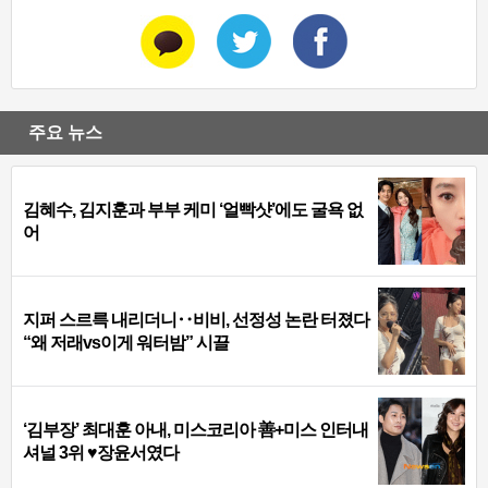
주요 뉴스
김혜수, 김지훈과 부부 케미 ‘얼빡샷’에도 굴욕 없
어
지퍼 스르륵 내리더니‥비비, 선정성 논란 터졌다
“왜 저래vs이게 워터밤” 시끌
‘김부장’ 최대훈 아내, 미스코리아 善+미스 인터내
셔널 3위 ♥장윤서였다