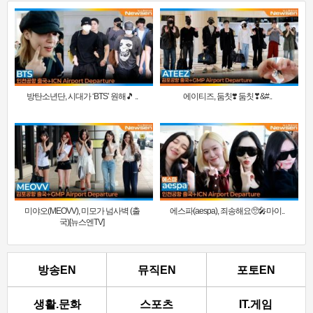
방탄소년단, 시대가 ‘BTS’ 원해🎵 ..
에이티즈, 둠칫❣️ 둠칫❣&#..
미야오(MEOVV), 미모가 넘사벽 (출
에스파(aespa), 죄송해요🥺🎤마이..
국)[뉴스엔TV]
방송EN
뮤직EN
포토EN
생활.문화
스포츠
IT.게임