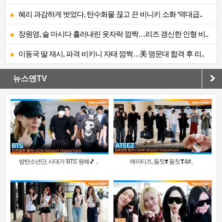
혜리 과감하게 벗었다, 탄수화물 끊고 끈 비니키 소화 ‘역대급..
장원영, 술 마시다 흘러내린 옷자락 깜짝…리즈 갱신한 인형 비..
이동국 딸 재시, 파격 비키니 자태 깜짝…美 명문대 합격 후 리..
뉴스엔TV
방탄소년단, 시대가 ‘BTS’ 원해🎵 ..
에이티즈, 둠칫❣️ 둠칫❣&#..