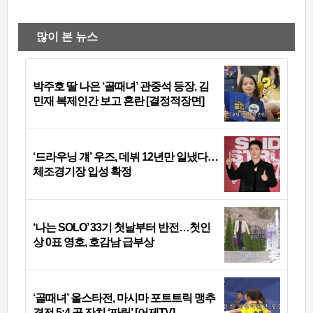
많이 본 뉴스
박주호 딸 나은 ‘골때녀’ 관중석 등장, 김
민재 복제인간 보고 혼란 [결정적장면]
‘드라우닝 걔’ 우즈, 데뷔 12년만 일냈다…
체조경기장 입성 확정
‘나는 SOLO’ 33기 첫날부터 반전…첫인
상 0표 영호, 호감남 급부상
‘골때녀’ 올스타전, 마시마 포트트릭 맹추
격전 5:4 골 잔치 ‘짜릿’ [어제TV]