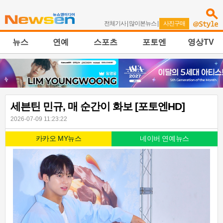
전체기사
|
많이본뉴스
|
사진구매
뉴스
연예
스포츠
포토엔
영상TV
세븐틴 민규, 매 순간이 화보 [포토엔HD]
2026-07-09 11:23:22
카카오 MY뉴스
네이버 연예뉴스