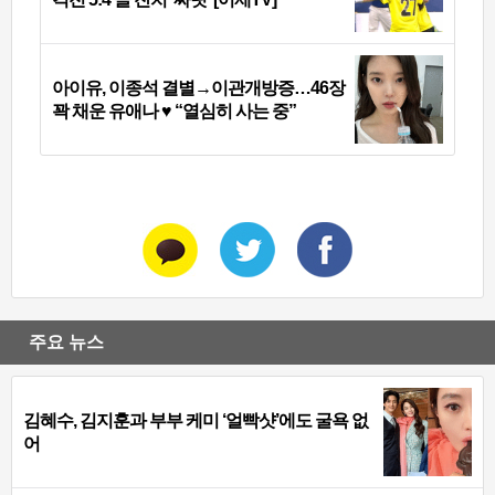
아이유, 이종석 결별→이관개방증…46장
꽉 채운 유애나 ♥ “열심히 사는 중”
주요 뉴스
김혜수, 김지훈과 부부 케미 ‘얼빡샷’에도 굴욕 없
어