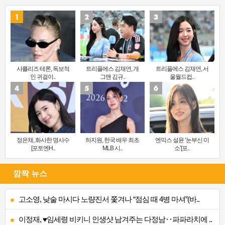
샤를리즈 테론, 독보적
트리플에스 김채연, 개
트리플에스 김채연, 서
인 귀걸이..
그맨 김규..
울월드컵..
정은채, 화사한 명사수
하지원, 한국 배우 최초
엔믹스 설윤 ‘눈부신 미
[포토엔H..
MLB 시..
소’[포..
깜짝 뉴스
고소영, 낮술 마시다 노량진서 쫓겨나 “점심 때 4병 마셔”(바..
이정재, ♥임세령 비키니 인생샷 남겨주는 다정남‥파파라치에 ..