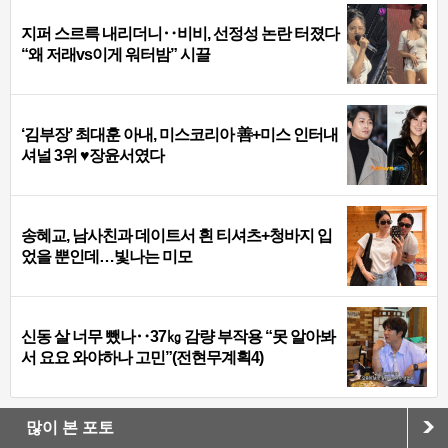
지퍼 스르륵 내리더니‥비비, 선정성 논란 터졌다
“왜 저래vs이게 워터밤” 시끌
‘김부장’ 최대훈 아내, 미스코리아 善+미스 인터내
셔널 3위 ♥장윤서였다
송혜교, 남사친과 데이트서 흰 티셔츠+청바지 입
었을 뿐인데…빛나는 미모
신동 살 너무 뺐나‥37㎏ 감량 부작용 “못 알아봐
서 요요 와야하나 고민”(전현무계획4)
많이 본 포토