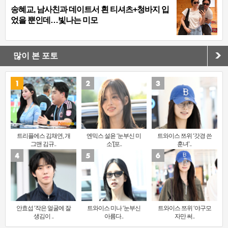
송혜교, 남사친과 데이트서 흰 티셔츠+청바지 입
었을 뿐인데…빛나는 미모
많이 본 포토
트리플에스 김채연, 개
엔믹스 설윤 ‘눈부신 미
트와이스 쯔위 ‘갓경 쓴
그맨 김규..
소’[포..
훈녀’..
안효섭 ‘작은 얼굴에 잘
트와이스 미나 ‘눈부신
트와이스 쯔위 ‘야구모
생김이 ..
아름다..
자만 써..