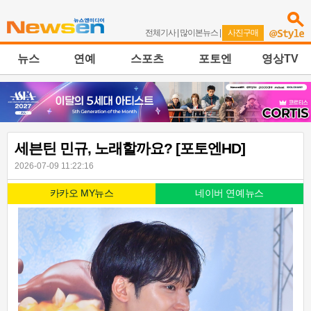
전체기사
|
많이본뉴스
|
사진구매
뉴스
연예
스포츠
포토엔
영상TV
세븐틴 민규, 노래할까요? [포토엔HD]
2026-07-09 11:22:16
카카오 MY뉴스
네이버 연예뉴스