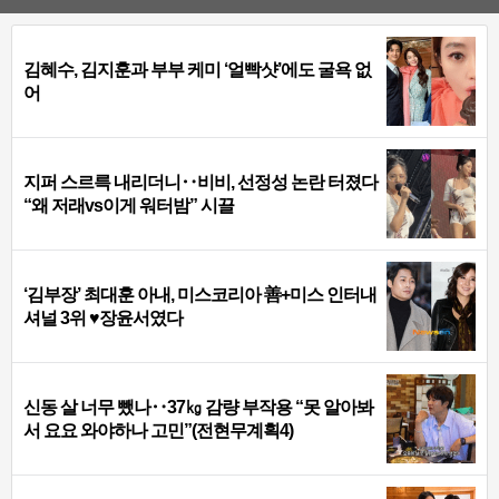
김혜수, 김지훈과 부부 케미 ‘얼빡샷’에도 굴욕 없
어
지퍼 스르륵 내리더니‥비비, 선정성 논란 터졌다
“왜 저래vs이게 워터밤” 시끌
‘김부장’ 최대훈 아내, 미스코리아 善+미스 인터내
셔널 3위 ♥장윤서였다
신동 살 너무 뺐나‥37㎏ 감량 부작용 “못 알아봐
서 요요 와야하나 고민”(전현무계획4)