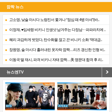
깜짝 뉴스
고소영, 낮술 마시다 노량진서 쫓겨나 “점심 때 4병 마셔”(바..
이정재, ♥임세령 비키니 인생샷 남겨주는 다정남‥파파라치에 ..
혜리 과감하게 벗었다, 탄수화물 끊고 끈 비니키 소화 ‘역대급..
장원영, 술 마시다 흘러내린 옷자락 깜짝…리즈 갱신한 인형 비..
이동국 딸 재시, 파격 비키니 자태 깜짝…美 명문대 합격 후 리..
뉴스엔TV