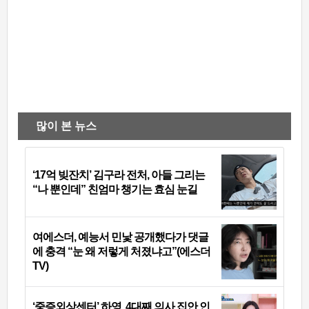
많이 본 뉴스
‘17억 빚잔치’ 김구라 전처, 아들 그리는
“나 뿐인데” 친엄마 챙기는 효심 눈길
여에스더, 예능서 민낯 공개했다가 댓글
에 충격 “눈 왜 저렇게 처졌냐고”(에스더
TV)
‘중증외상센터’ 하영, 4대째 의사 집안 인