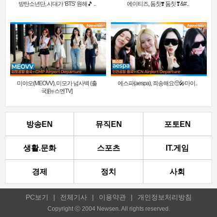
방탄소년단, 시대가 ‘BTS’ 원해🎵 ..
에이티즈, 둠칫❣️ 둠칫❣&#..
미야오(MEOVV), 미모가 넘사벽 (출
에스파(aespa), 죄송해요🥺🎤마이..
국)[뉴스엔TV]
방송EN
뮤직EN
포토EN
생활.문화
스포츠
IT.게임
경제
정치
사회
PC보기
|
전체기사
|
이용약관
|
개인정보처리방침
Copyright ⓒ 2004 Newsen. All rights reserved.