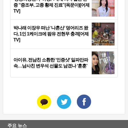
증 “증조부, 고종 황제 진료”(옥문아)[어제
TV]
박나래 이장우 떠난 ‘나혼산’ 덩어리즈 왔
다, 1인 1케이크에 팜유 전현무 충격[어제
TV]
아이유, 전남친 소환한 ‘인증샷’ 일파만파
속…남사친 변우석 선물도 남겼나 ‘훈훈’
주요 뉴스