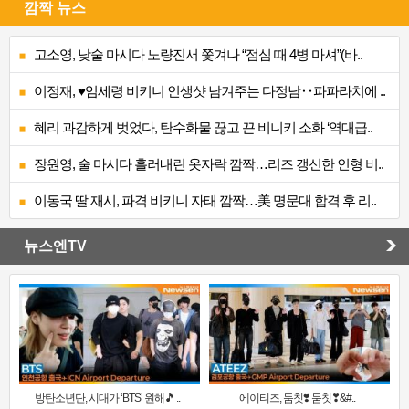
깜짝 뉴스
고소영, 낮술 마시다 노량진서 쫓겨나 “점심 때 4병 마셔”(바..
이정재, ♥임세령 비키니 인생샷 남겨주는 다정남‥파파라치에 ..
혜리 과감하게 벗었다, 탄수화물 끊고 끈 비니키 소화 ‘역대급..
장원영, 술 마시다 흘러내린 옷자락 깜짝…리즈 갱신한 인형 비..
이동국 딸 재시, 파격 비키니 자태 깜짝…美 명문대 합격 후 리..
뉴스엔TV
방탄소년단, 시대가 ‘BTS’ 원해🎵 ..
에이티즈, 둠칫❣️ 둠칫❣&#..