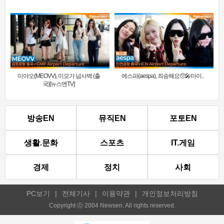
미야오(MEOVV), 미모가 넘사벽 (출
에스파(aespa), 죄송해요🥺🎤마이..
국)[뉴스엔TV]
방송EN
뮤직EN
포토EN
생활.문화
스포츠
IT.게임
경제
정치
사회
PC보기
|
전체기사
|
이용약관
|
개인정보처리방침
Copyright ⓒ 2004 Newsen. All rights reserved.