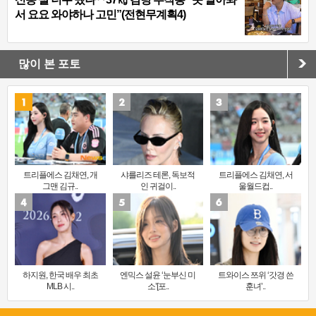
서 요요 와야하나 고민”(전현무계획4)
많이 본 포토
트리플에스 김채연, 개
샤를리즈 테론, 독보적
트리플에스 김채연, 서
그맨 김규..
인 귀걸이..
울월드컵..
하지원, 한국 배우 최초
엔믹스 설윤 ‘눈부신 미
트와이스 쯔위 ‘갓경 쓴
MLB 시..
소’[포..
훈녀’..