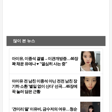
많이 본 뉴스
아이유, 이종석 결별→이관개방증…46장
꽉 채운 유애나 ♥ “열심히 사는 중”
아이유 전 남친 이종석 아닌 전전 남친 장
기하 소환 ‘별일 없이 산다’ 선곡…46장에
꾹 눌러 담은 근황
‘견미리 딸’ 이유비, 금수저의 여유…청순