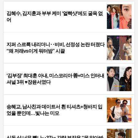
김혜수, 김지훈과 부부 케미 ‘얼빡샷’에도 굴욕 없
어
지퍼 스르륵 내리더니‥비비, 선정성 논란 터졌다
“왜 저래vs이게 워터밤” 시끌
‘김부장’ 최대훈 아내, 미스코리아 善+미스 인터내
셔널 3위 ♥장윤서였다
송혜교, 남사친과 데이트서 흰 티셔츠+청바지 입
었을 뿐인데…빛나는 미모
신동 살 너무 뺐나‥37㎏ 감량 부작용 “못 알아봐