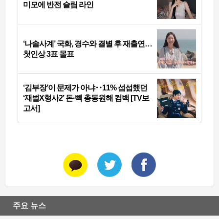
미모에 반전 슬림 라인
‘나솔사계’ 국화, 경수와 결별 후 재출연…
첫인상 3표 몰표
‘김부장’이 문제가 아냐‥11% 섭섭했던
‘재벌X형사2’ 돈·빽 총동원해 컴백 [TV보
고서]
주요 뉴스