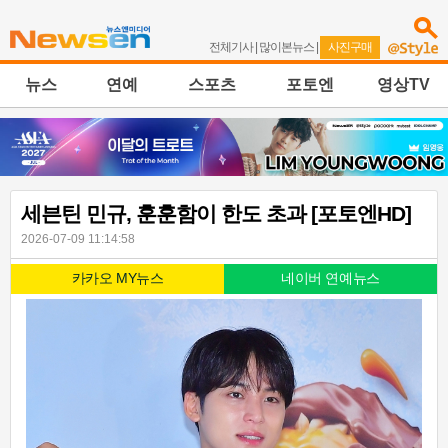
전체기사
|
많이본뉴스
|
사진구매
뉴스
연예
스포츠
포토엔
영상TV
세븐틴 민규, 훈훈함이 한도 초과 [포토엔HD]
2026-07-09 11:14:58
카카오 MY뉴스
네이버 연예뉴스