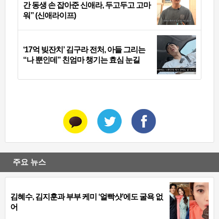
간 동생 손 잡아준 신애라, 두고두고 고마
워” (신애라이프)
‘17억 빚잔치’ 김구라 전처, 아들 그리는
“나 뿐인데” 친엄마 챙기는 효심 눈길
주요 뉴스
김혜수, 김지훈과 부부 케미 ‘얼빡샷’에도 굴욕 없
어