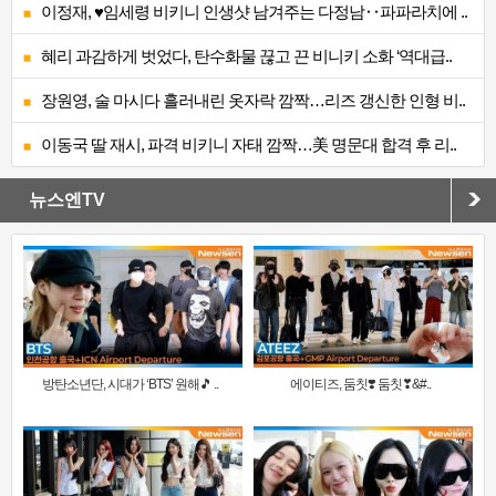
이정재, ♥임세령 비키니 인생샷 남겨주는 다정남‥파파라치에 ..
혜리 과감하게 벗었다, 탄수화물 끊고 끈 비니키 소화 ‘역대급..
장원영, 술 마시다 흘러내린 옷자락 깜짝…리즈 갱신한 인형 비..
이동국 딸 재시, 파격 비키니 자태 깜짝…美 명문대 합격 후 리..
뉴스엔TV
방탄소년단, 시대가 ‘BTS’ 원해🎵 ..
에이티즈, 둠칫❣️ 둠칫❣&#..