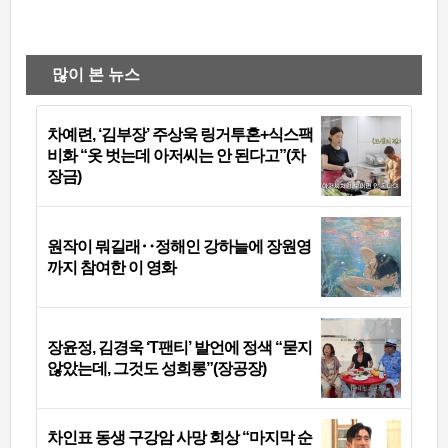
많이 본 뉴스
차예련, ‘김부장’ 주상욱 링거투혼+식스팩
비화 “옷 벗는데 아저씨는 안 된다고”(차
장금)
원작이 뭐길래‥정해인 강하늘에 장원영
까지 참여한 이 영화
장윤정, 김경욱 ‘T팬티’ 발언에 정색 “묻지
않았는데, 그것도 성희롱”(장공장)
차인표 동생 구강암 사망 회상 “마지막 순