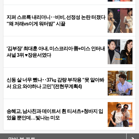
지퍼 스르륵 내리더니‥비비, 선정성 논란 터졌다
“왜 저래vs이게 워터밤” 시끌
‘김부장’ 최대훈 아내, 미스코리아 善+미스 인터내
셔널 3위 ♥장윤서였다
신동 살 너무 뺐나‥37㎏ 감량 부작용 “못 알아봐
서 요요 와야하나 고민”(전현무계획4)
송혜교, 남사친과 데이트서 흰 티셔츠+청바지 입
었을 뿐인데…빛나는 미모