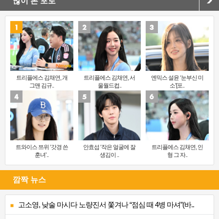
많이 본 포토
트리플에스 김채연, 개
트리플에스 김채연, 서
엔믹스 설윤 ‘눈부신 미
그맨 김규..
울월드컵..
소’[포..
트와이스 쯔위 ‘갓경 쓴
안효섭 ‘작은 얼굴에 잘
트리플에스 김채연, 인
훈녀’..
생김이 ..
형 그 자..
깜짝 뉴스
고소영, 낮술 마시다 노량진서 쫓겨나 “점심 때 4병 마셔”(바..