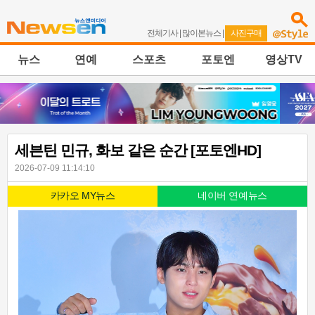
전체기사
|
많이본뉴스
|
사진구매
뉴스
연예
스포츠
포토엔
영상TV
세븐틴 민규, 화보 같은 순간 [포토엔HD]
2026-07-09 11:14:10
카카오 MY뉴스
네이버 연예뉴스