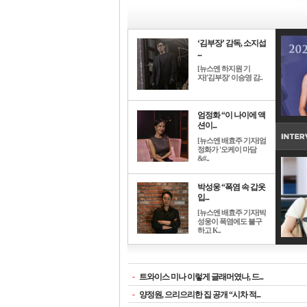
‘김부장’ 감독, 소지섭
...
[뉴스엔 하지원 기
자]'김부장' 이승영 감..
엄정화 “이 나이에 액
션이...
[뉴스엔 배효주 기자]엄
정화가 '오케이 마담
&#..
박성웅 “폭염 속 갑옷
입...
[뉴스엔 배효주 기자]박
성웅이 폭염에도 불구
하고 K..
-
트와이스 미나 이렇게 글래머였나, 드...
-
양정원, 으리으리한 집 공개 “시차 적...