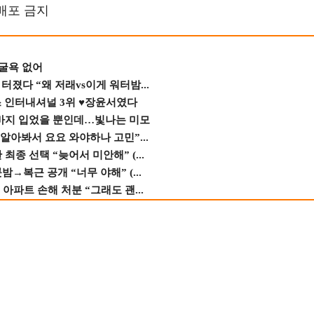
재배포 금지
 굴욕 없어
졌다 “왜 저래vs이게 워터밤...
스 인터내셔널 3위 ♥장윤서였다
바지 입었을 뿐인데…빛나는 미모
 알아봐서 요요 와야하나 고민”...
종 선택 “늦어서 미안해” (...
→복근 공개 “너무 야해” (...
 아파트 손해 처분 “그래도 괜...