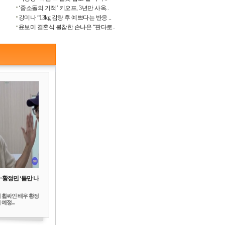
‘중소돌의 기적’ 키오프, 3년만 사옥..
강미나 “13kg 감량 후 예쁘다는 반응 ..
윤보미 결혼식 불참한 손나은 “판다로..
‥황정민 ‘틈만 나
 휩싸인 배우 황정
예정...