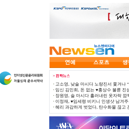
고소영, 낮술 마시다 노량진서 쫓겨나 “점
임신 김민희, 돈 없는 ♥홍상수 불륜 진심
장원영, 술 마시다 흘러내린 옷자락 
이정재, ♥임세령 비키니 인생샷 남겨주
혜리 과감하게 벗었다, 탄수화물 끊고 끈