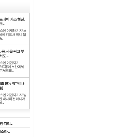
트레이 키즈 현진,
...
뉴스엔 이재하 기자]스
레이 키즈 새 미니 앨
..
C몽, 서울 찍고 부
도 ...
뉴스엔 이민지 기
]MC몽이 부산에서
콘서트를 ..
출 10% 줘” 박나
前...
뉴스엔 이민지 기자]방
인 박나래 전 매니저
 ..
 다리...
라 ...