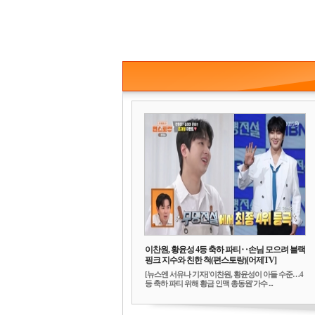
이찬원, 황윤성 4등 축하 파티‥손님 모으려 블랙
핑크 지수와 친한 척(편스토랑)[어제TV]
[뉴스엔 서유나 기자]'이찬원, 황윤성이 아들 수준…4
등 축하 파티 위해 황금 인맥 총동원'가수 ...