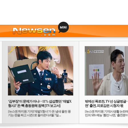
‘김부장’이 문제가 아냐‥11% 섭섭했던 ‘재벌X
밖에선 폭로전, TV선 싱글벙글
형사2’ 돈·빽 총동원해 컴백 [TV보고서]
면’ 출연, 피로감은 시청자 몫
[뉴스엔 하지원 기자]'재벌X형사'가 돈 냄새 물씬 풍
[뉴스엔 하지원 기자]사생활 논란에
기는 판을 짜고 시즌2로 돌아온다.8월 7일 ...
민의 SBS 예능 '틈만 나면,' 출연분이 