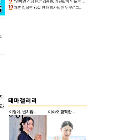
“연예인 걱정 NO” 김승현, 가난팔이 악플 억울할만‥아내+딸과 日 여행
재혼 강성연 ♥2살 연하 의사남편 누구? ‘그알’ 자문의에 훈남 비주얼 초엘리트 스펙 [종합]
1
지
과
이영애, 변치않...
미야오 깜찍한 ...