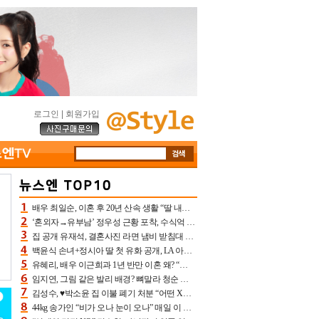
로그인
|
회원가입
배우 최일순, 이혼 후 20년 산속 생활 “딸 내가 버렸다고 원망‥맘 아파”(특종)[어제TV]
‘혼외자→유부남’ 정우성 근황 포착, 수식억 해킹 피해 후배 만났다 “존경하는”
집 공개 유재석, 결혼사진 라면 냄비 받침대 되고 분노‥가족사진도 피해(놀뭐)[어제TV]
백윤식 손녀+정시아 딸 첫 유화 공개, LA 아트쇼→서울국제조각페스타 작가다운 수준급 실력
유혜리, 배우 이근희과 1년 반만 이혼 왜? “식칼 꽂고 의자 던져” 충격 폭로(특종)[어제TV]
임지연, 그림 같은 발리 배경? 뼈말라 청순 비키니 핏에 상대 안 되네
김성수, ♥박소윤 집 이불 폐기 처분 “어떤 X이랑 썼을지 몰라” 질투(신랑수업2)[어제TV]
44kg 송가인 “비가 오나 눈이 오나” 매일 이 운동, 허벅지 근육량 상승+체지방 감소