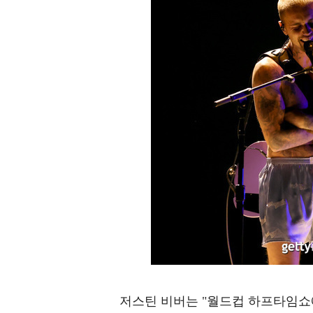
저스틴 비버는 "월드컵 하프타임쇼