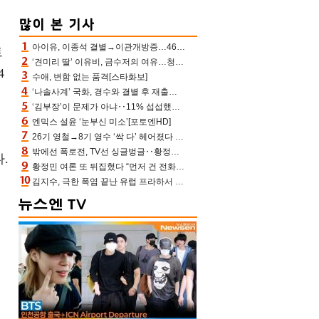
아이유, 이종석 결별→이관개방증…46장 꽉 채운 유애나 ♥ “열심히 사는 중”
트
‘견미리 딸’ 이유비, 금수저의 여유…청순 미모에 반전 슬림 라인
4
수애, 변함 없는 품격[스타화보]
‘나솔사계’ 국화, 경수와 결별 후 재출연…첫인상 3표 몰표
고
‘김부장’이 문제가 아냐‥11% 섭섭했던 ‘재벌X형사2’ 돈·빽 총동원해 컴백 [TV보고서]
엔믹스 설윤 ‘눈부신 미소’[포토엔HD]
26기 영철→8기 영수 ‘싹 다’ 헤어졌다 ‘나솔사계’ 충격의 현커 0쌍 (촌장TV)
밖에선 폭로전, TV선 싱글벙글‥황정민 ‘틈만 나면’ 출연, 피로감은 시청자 몫
.
황정민 여론 또 뒤집혔다 “먼저 건 전화 62통, 그만 연락해” vs 女팬 “녹취 다 올려” 진흙탕 싸움
김지수, 극한 폭염 끝난 유럽 프라하서 쾌적한 여름나기 “선풍기만으로 지내”