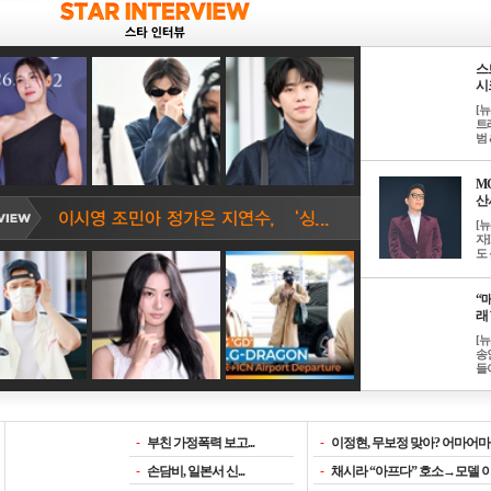
스
시크
[
트
범 &
M
산서
[
자
도 
“매
래 
[
송
들이
-
부친 가정폭력 보고...
-
이정현, 무보정 맞아? 어마어마한
-
손담비, 일본서 신...
-
채시라 “아프다” 호소→모델 이소