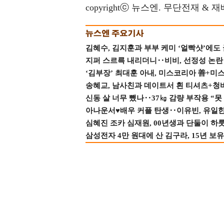
copyrightⓒ 뉴스엔. 무단전재 & 
김혜수, 김지훈과 부부 케미 ‘얼빡샷’에도
지퍼 스르륵 내리더니‥비비, 선정성 논란 터
‘김부장’ 최대훈 아내, 미스코리아 善+미
송혜교, 남사친과 데이트서 흰 티셔츠+청
신동 살 너무 뺐나‥37㎏ 감량 부작용 “못
아나운서♥배우 커플 탄생‥이유빈, 유일한 최
심혜진 조카 심재원, 00년생과 단둘이 하룻밤
삼성전자 4만 원대에 산 김구라, 15년 보유