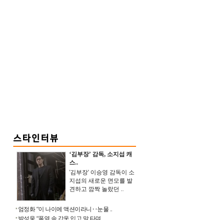
‘김부장’ 감독, 소지섭 캐
스..
'김부장' 이승영 감독이 소
지섭의 새로운 면모를 발
견하고 깜짝 놀랐던 ..
엄정화 “이 나이에 액션이라니‥눈물 ..
박성웅 “폭염 속 갑옷 입고 말 타며 ..