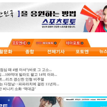
심 때 4병 마셔”(바로 그 고소...
…100억대 빌라도 팔고 14억 아파...
깜짝…리즈 갱신한 인형 비주얼
는 다정남‥파파라치에 걸린 11년차...
 비니키 소화 ‘역대급’