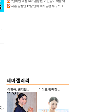
“연예인 걱정 NO” 김승현, 가난팔이 악플 억울할만‥아내+딸과 日 여행
재혼 강성연 ♥2살 연하 의사남편 누구? ‘그알’ 자문의에 훈남 비주얼 초엘리트 스펙 [종합]
5
거
이영애, 변치않...
미야오 깜찍한 ...
신
것.