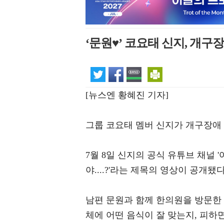
‘문원♥’ 코요태 신지, 개구
[뉴스엔 황혜진 기자]
그룹 코요태 멤버 신지가 개구장애
7월 8일 신지의 공식 유튜브 채널 '어
야....?'라는 제목의 영상이 공개됐다
남편 문원과 함께 한의원을 방문한 
체에 어떤 음식이 잘 맞는지, 피하