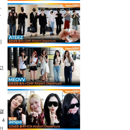
.
안
이
고
"결
 4
인