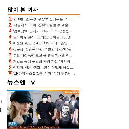
차예련, ‘김부장’ 주상욱 링거투혼+식스팩 비화 “옷 벗는데 아저씨는 안 된다고”(차장금)
‘나솔사계’ 국화, 경수와 결별 후 재출연…첫인상 3표 몰표
‘김부장’이 문제가 아냐‥11% 섭섭했던 ‘재벌X형사2’ 돈·빽 총동원해 컴백 [TV보고서]
원작이 뭐길래‥정해인 강하늘에 장원영까지 참여한 이 영화
이찬원, 황윤성 4등 축하 파티‥손님 모으려 블랙핑크 지수와 친한 척(편스토랑)[어제TV]
장윤정, 김경욱 ‘T팬티’ 발언에 정색 “묻지 않았는데, 그것도 성희롱”(장공장)
부친 가정폭력 보고 큰 방은희, 2번 이혼 후 잠수→母 고독사에 자책(특종세상)[어제TV]
차인표 동생 구강암 사망 회상 “마지막 순간 동생 손 잡아준 신애라, 두고두고 고마워” (신애라이프)
이지아, 48세 생일‥관리 어떻게 하길래 놀라운 동안 미모
‘SK하이닉스 275층’ 미자 “머리 뚜껑에서 사, 주식만 안 해도 돈 버는 것”
고
생