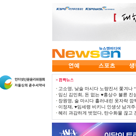
고소영, 낮술 마시다 노량진서 쫓겨나 “점
임신 김민희, 돈 없는 ♥홍상수 불륜 진심
장원영, 술 마시다 흘러내린 옷자락 
이정재, ♥임세령 비키니 인생샷 남겨주
혜리 과감하게 벗었다, 탄수화물 끊고 끈