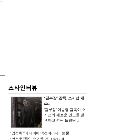
‘김부장’ 감독, 소지섭 캐
스..
'김부장' 이승영 감독이 소
지섭의 새로운 면모를 발
견하고 깜짝 놀랐던 ..
엄정화 “이 나이에 액션이라니‥눈물 ..
박성웅 “폭염 속 갑옷 입고 말 타며 ..