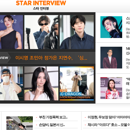
스
시크
[
트
범 &
M
산서
[
자
도 
“매
래 
[
송
들이
-
부친 가정폭력 보고...
-
이정현, 무보정 맞아? 어마어마한
-
손담비, 일본서 신...
-
채시라 “아프다” 호소→모델 이소