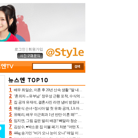
로그인
|
회원가입
배우 최일순, 이혼 후 20년 산속 생활 “딸 내가 버렸다고 원망‥맘 아파”(특종)[어제TV]
‘혼외자→유부남’ 정우성 근황 포착, 수식억 해킹 피해 후배 만났다 “존경하는”
집 공개 유재석, 결혼사진 라면 냄비 받침대 되고 분노‥가족사진도 피해(놀뭐)[어제TV]
백윤식 손녀+정시아 딸 첫 유화 공개, LA 아트쇼→서울국제조각페스타 작가다운 수준급 실력
유혜리, 배우 이근희과 1년 반만 이혼 왜? “식칼 꽂고 의자 던져” 충격 폭로(특종)[어제TV]
임지연, 그림 같은 발리 배경? 뼈말라 청순 비키니 핏에 상대 안 되네
김성수, ♥박소윤 집 이불 폐기 처분 “어떤 X이랑 썼을지 몰라” 질투(신랑수업2)[어제TV]
44kg 송가인 “비가 오나 눈이 오나” 매일 이 운동, 허벅지 근육량 상승+체지방 감소