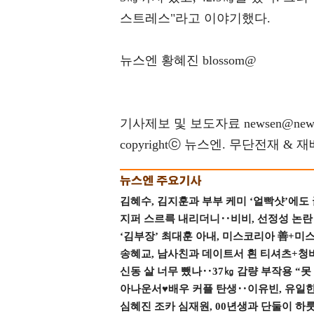
스트레스"라고 이야기했다.
뉴스엔 황혜진 blossom@
기사제보 및 보도자료 newsen@news
copyrightⓒ 뉴스엔. 무단전재 & 
김혜수, 김지훈과 부부 케미 ‘얼빡샷’에도
지퍼 스르륵 내리더니‥비비, 선정성 논란 터
‘김부장’ 최대훈 아내, 미스코리아 善+미
송혜교, 남사친과 데이트서 흰 티셔츠+청
신동 살 너무 뺐나‥37㎏ 감량 부작용 “못
아나운서♥배우 커플 탄생‥이유빈, 유일한 최
심혜진 조카 심재원, 00년생과 단둘이 하룻밤