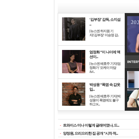
‘김부장’ 감독, 소지섭
...
[뉴스엔 하지원 기
자]'김부장' 이승영 감..
엄정화 “이 나이에 액
션이...
[뉴스엔 배효주 기자]엄
정화가 '오케이 마담
&#..
박성웅 “폭염 속 갑옷
입...
[뉴스엔 배효주 기자]박
성웅이 폭염에도 불구
하고 K..
-
트와이스 미나 이렇게 글래머였나, 드...
-
양정원, 으리으리한 집 공개 “시차 적...