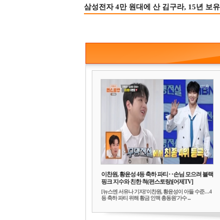
삼성전자 4만 원대에 산 김구라, 15년 보유
이찬원, 황윤성 4등 축하 파티‥손님 모으려 블랙
핑크 지수와 친한 척(편스토랑)[어제TV]
[뉴스엔 서유나 기자]'이찬원, 황윤성이 아들 수준…4
등 축하 파티 위해 황금 인맥 총동원'가수 ...