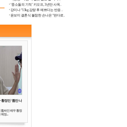
‘중소돌의 기적’ 키오프, 3년만 사옥..
강미나 “13kg 감량 후 예쁘다는 반응 ..
윤보미 결혼식 불참한 손나은 “판다로..
‥황정민 ‘틈만 나
 휩싸인 배우 황정
예정...