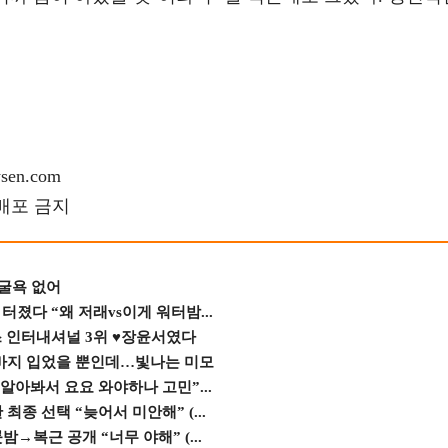
en.com
재배포 금지
 굴욕 없어
졌다 “왜 저래vs이게 워터밤...
스 인터내셔널 3위 ♥장윤서였다
바지 입었을 뿐인데…빛나는 미모
 알아봐서 요요 와야하나 고민”...
종 선택 “늦어서 미안해” (...
→복근 공개 “너무 야해” (...