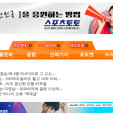
심 때 4병 마셔”(바로 그 고소...
…100억대 빌라도 팔고 14억 아파...
깜짝…리즈 갱신한 인형 비주얼
는 다정남‥파파라치에 걸린 11년차...
 비니키 소화 ‘역대급’