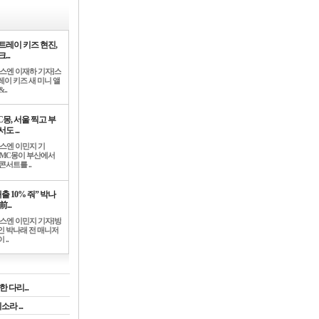
트레이 키즈 현진,
...
뉴스엔 이재하 기자]스
레이 키즈 새 미니 앨
..
C몽, 서울 찍고 부
도 ...
뉴스엔 이민지 기
]MC몽이 부산에서
콘서트를 ..
출 10% 줘” 박나
前...
뉴스엔 이민지 기자]방
인 박나래 전 매니저
 ..
 다리...
라 ...