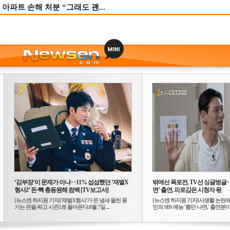
 아파트 손해 처분 “그래도 괜...
‘김부장’이 문제가 아냐‥11% 섭섭했던 ‘재벌X
밖에선 폭로전, TV선 싱글벙글
형사2’ 돈·빽 총동원해 컴백 [TV보고서]
면’ 출연, 피로감은 시청자 몫
[뉴스엔 하지원 기자]'재벌X형사'가 돈 냄새 물씬 풍
[뉴스엔 하지원 기자]사생활 논란에
기는 판을 짜고 시즌2로 돌아온다.8월 7일 ...
민의 SBS 예능 '틈만 나면,' 출연분이 