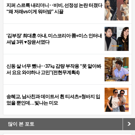
지퍼 스르륵 내리더니‥비비, 선정성 논란 터졌다
“왜 저래vs이게 워터밤” 시끌
‘김부장’ 최대훈 아내, 미스코리아 善+미스 인터내
셔널 3위 ♥장윤서였다
신동 살 너무 뺐나‥37㎏ 감량 부작용 “못 알아봐
서 요요 와야하나 고민”(전현무계획4)
송혜교, 남사친과 데이트서 흰 티셔츠+청바지 입
었을 뿐인데…빛나는 미모
많이 본 포토