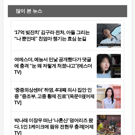
많이 본 뉴스
‘17억 빚잔치’ 김구라 전처, 아들 그리는
“나 뿐인데” 친엄마 챙기는 효심 눈길
여에스더, 예능서 민낯 공개했다가 댓글
에 충격 “눈 왜 저렇게 처졌냐고”(에스더
TV)
‘중증외상센터’ 하영, 4대째 의사 집안 인
증 “증조부, 고종 황제 진료”(옥문아)[어제
TV]
박나래 이장우 떠난 ‘나혼산’ 덩어리즈 왔
다, 1인 1케이크에 팜유 전현무 충격[어제
TV]