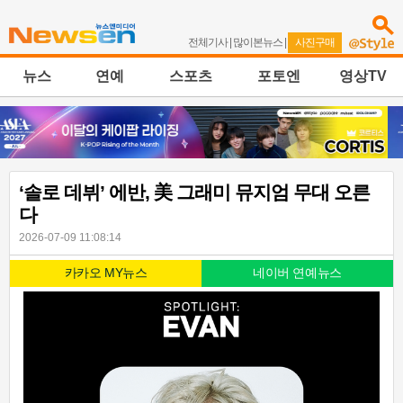
전체기사
|
많이본뉴스
|
사진구매
뉴스
연예
스포츠
포토엔
영상TV
‘솔로 데뷔’ 에반, 美 그래미 뮤지엄 무대 오른
다
2026-07-09 11:08:14
카카오 MY뉴스
네이버 연예뉴스