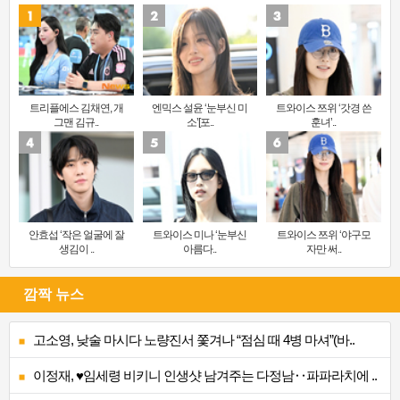
트리플에스 김채연, 개
엔믹스 설윤 ‘눈부신 미
트와이스 쯔위 ‘갓경 쓴
그맨 김규..
소’[포..
훈녀’..
안효섭 ‘작은 얼굴에 잘
트와이스 미나 ‘눈부신
트와이스 쯔위 ‘야구모
생김이 ..
아름다..
자만 써..
깜짝 뉴스
고소영, 낮술 마시다 노량진서 쫓겨나 “점심 때 4병 마셔”(바..
이정재, ♥임세령 비키니 인생샷 남겨주는 다정남‥파파라치에 ..