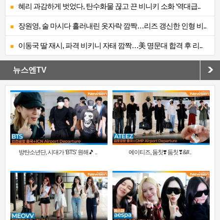
혜리 과감하게 벗었다, 탄수화물 끊고 끈 비니키 소화 ‘역대급..
장원영, 술 마시다 흘러내린 옷자락 깜짝…리즈 갱신한 인형 비..
이동국 딸 재시, 파격 비키니 자태 깜짝…美 명문대 합격 후 리..
뉴스엔TV
방탄소년단, 시대가 ‘BTS’ 원해🎵 ..
에이티즈, 둠칫❣️ 둠칫❣&#..