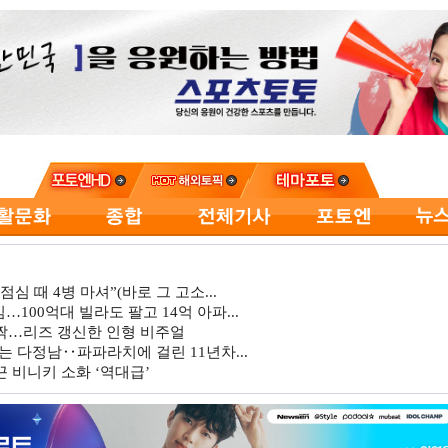
심 때 4병 마셔”(바로 그 고소...
…100억대 빌라도 팔고 14억 아파...
깜짝…리즈 갱신한 인형 비주얼
는 다정남‥파파라치에 걸린 11년차...
 비니키 소화 ‘역대급’