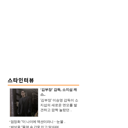
‘김부장’ 감독, 소지섭 캐
스..
'김부장' 이승영 감독이 소
지섭의 새로운 면모를 발
견하고 깜짝 놀랐던 ..
엄정화 “이 나이에 액션이라니‥눈물 ..
박성웅 “폭염 속 갑옷 입고 말 타며 ..