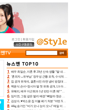
로그인
|
회원가입
배우 최일순, 이혼 후 20년 산속 생활 “딸 내가 버렸다고 원망‥맘 아파”(특종)[어제TV]
‘혼외자→유부남’ 정우성 근황 포착, 수식억 해킹 피해 후배 만났다 “존경하는”
집 공개 유재석, 결혼사진 라면 냄비 받침대 되고 분노‥가족사진도 피해(놀뭐)[어제TV]
백윤식 손녀+정시아 딸 첫 유화 공개, LA 아트쇼→서울국제조각페스타 작가다운 수준급 실력
유혜리, 배우 이근희과 1년 반만 이혼 왜? “식칼 꽂고 의자 던져” 충격 폭로(특종)[어제TV]
임지연, 그림 같은 발리 배경? 뼈말라 청순 비키니 핏에 상대 안 되네
김성수, ♥박소윤 집 이불 폐기 처분 “어떤 X이랑 썼을지 몰라” 질투(신랑수업2)[어제TV]
44kg 송가인 “비가 오나 눈이 오나” 매일 이 운동, 허벅지 근육량 상승+체지방 감소