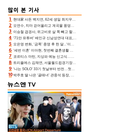
현대家 사돈 백지연, 62세 생일 최지우와 “올해도 함께” 이영애 신애라도 축하
오연수, 치마 걷어올리고 계곡물 풍덩‥무더위 잊은 제주 휴가
이승철 겹경사, 위고비로 살 쪽 빼고 할아버지 된다‥마음으로 낳은 딸 임신 자랑(유퀴즈)
‘71만 유튜버’ 배인규 신남성연대 대표, 오늘(5일) 숨진 채 발견…향년 36세
오은영 변화, ‘금쪽’ 종영 후 한 달...‘이것’ 끊고 살 뺀 모습 포착 “날씬하다!”
‘세번 이혼’ 이아현, 첫번째 결혼생활 떠올리며 눈물 “첫 남편에 미안해”(새롭게하소서)
코르티스 마틴, 지상파 예능 신고식…저작권 지분 분배 방식까지 공개(라스)
트리플에스 김채연, 서울월드컵경기장에 뜬 맨시티 여신 [포토엔HD]
‘나는 SOLO’ 33기 첫날부터 반전…첫인상 0표 영호, 호감남 급부상
박주호 딸 나은 ‘골때녀’ 관중석 등장, 김민재 복제인간 보고 혼란 [결정적장면]