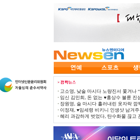
고소영, 낮술 마시다 노량진서 쫓겨나 “점
임신 김민희, 돈 없는 ♥홍상수 불륜 진심
장원영, 술 마시다 흘러내린 옷자락 
이정재, ♥임세령 비키니 인생샷 남겨주
혜리 과감하게 벗었다, 탄수화물 끊고 끈