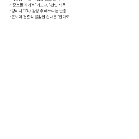
‘중소돌의 기적’ 키오프, 3년만 사옥..
강미나 “13kg 감량 후 예쁘다는 반응 ..
윤보미 결혼식 불참한 손나은 “판다로..