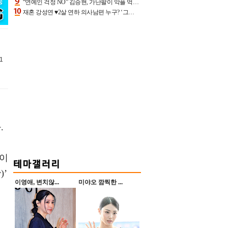
“연예인 걱정 NO” 김승현, 가난팔이 악플 억울할만‥아내+딸과 日 여행
재혼 강성연 ♥2살 연하 의사남편 누구? ‘그알’ 자문의에 훈남 비주얼 초엘리트 스펙 [종합]
1
.
보이
)’
이영애, 변치않...
미야오 깜찍한 ...